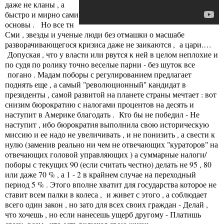
даже не кланы , а
быстро и мирно сами
основы . Но все тн
Сми , звезды и ученые люди без отмашки о масшабе
разворачивающегося кризиса даже не заикаются , а цари.…
Допуская , что у власти или рвутся к ней в целом неплохие и
по судя по ролику точно веселые парни - без шуток все
погано . Мадам поборы с регулированием предлагает
поднять еще , а самый "революционный" кандидат в
президенты , самой развитой на планете страны мечтает : вот
снизим бюрократию с налогами процентов на десять и
наступит в Америке благодать . Кто бы не победил - Не
наступит , ибо бюрократия выполнила свою историческую
миссию и ее надо не увеличивать , и не понизить , а свести к
нулю (заменив реально ни чем не отвечающих "кураторов" на
отвечающих головой управляющих ) а суммарные налоги/
поборы с текущих 90 (если считать честно) делать не 95 , 80
или даже 70 % , а 1 - 2 в крайнем случае на переходный
период 5 % . Этого вполне хватит для государства которое не
ставит всем палки в колеса , и живет с этого , а соблюдает
всего один закон , но зато для всех своих граждан - Делай ,
что хочешь , но если нанесешь ущерб другому - Платишь