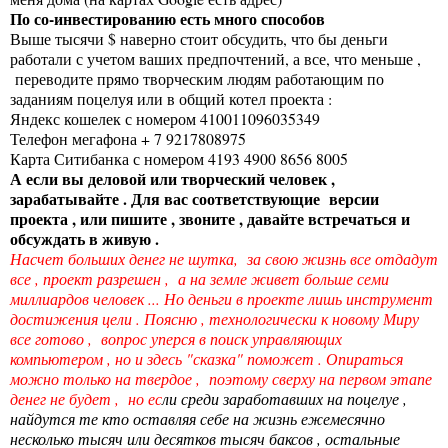
По со-инвестированию есть много способов
Выше тысячи $ наверно стоит обсудить, что бы деньги
работали с учетом ваших предпочтений, а все, что меньше ,
переводите прямо творческим людям работающим по
заданиям поцелуя или в общий котел проекта :
Яндекс кошелек с номером 410011096035349
Телефон мегафона + 7 9217808975
Карта Ситибанка с номером 4193 4900 8656 8005
А если вы деловой или творческий человек ,
зарабатывайте . Для вас соответствующие версии
проекта , или пишите , звоните , давайте встречаться и
обсуждать в живую .
Насчет больших денег не шутка, за свою жизнь все отдадут
все , проект разрешен , а на земле живет больше семи
миллиардов человек ... Но деньги в проекте лишь инструмент
достижения цели . Поясню , технологически к новому Миру
все готово , вопрос уперся в поиск управляющих
компьютером , но и здесь "сказка" поможет . Опираться
можно только на твердое , поэтому сверху на первом этапе
денег не будет , но ес
ли среди заработавших на поцелуе ,
найдутся те кто оставляя себе на жизнь ежемесячно
несколько тысяч или десятков тысяч баксов , остальные