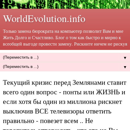
WorldEvolution.info
Только замена бюрократа на компьютер позволит Вам и мне
Жить Долго и Счастливо. Блог о том как быстро и мирно к
всеобщей выгоде провести замену. Рискните ничем не рискуя
▼
▼
Текущий кризис перед Землянами ставит
всего один вопрос - понты или ЖИЗНЬ и
если хотя бы один из миллиона рискнет
выключив ВСЕ телевизоры ответить
правильно - повезет всем .. Не
торопитесь утверждать , что это не Вы ..