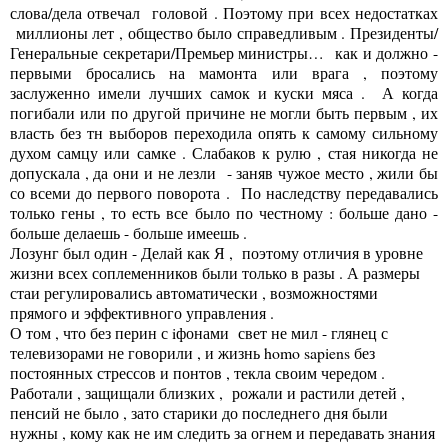
слова/дела отвечал головой . Поэтому при всех недостатках
миллионы лет , общество было справедливым . Президенты/
Генеральные секретари/Премьер министры… как и должно -
первыми бросались на мамонта или врага , поэтому
заслуженно имели лучших самок и куски мяса . А когда
погибали или по другой причине не могли быть первым , их
власть без тн выборов переходила опять к самому сильному
духом самцу или самке . Слабаков к рулю , стая никогда не
допускала , да они и не лезли - заняв чужое место , жили бы
со всеми до первого поворота . По наследству передавались
только гены , то есть все было по честному : больше дано -
больше делаешь - больше имеешь .
Лозунг был один - Делай как Я , поэтому отличия в уровне
жизни всех соплеменников были только в разы . А размеры
стаи регулировались автоматически , возможностями
прямого и эффективного управления .
О том , что без перин с iфонами свет не мил - глянец с
телевизорами не говорили , и жизнь homo sapiens без
постоянных стрессов и понтов , текла своим чередом .
Работали , защищали близких , рожали и растили детей ,
пенсий не было , зато старики до последнего дня были
нужны , кому как не им следить за огнем и передавать знания