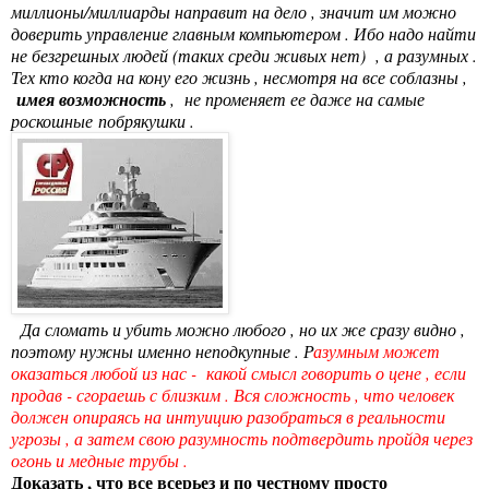
миллионы/миллиарды направит на дело , значит им можно
доверить управление главным компьютером . Ибо надо найти
не безгрешных людей (таких среди живых нет) , а разумных .
Тех кто когда на кону его жизнь , несмотря на все соблазны ,
имея возможность
, не променяет ее даже на самые
роскошные побрякушки .
Да сломать и убить можно любого , но их же сразу видно ,
поэтому нужны именно неподкупные . Р
азумным может
оказаться любой из нас - какой смысл говорить о цене , если
продав - сгораешь с близким . Вся сложность , что человек
должен опираясь на интуицию разобраться в реальности
угрозы , а затем свою разумность подтвердить пройдя через
огонь и медные трубы .
Доказать , что все всерьез и по честному просто