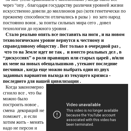
через “опу , благодаря государству различия уровней жизни
искусственно довели до миллионов раз (хотя генетически по
прежнему способности отличались в разы ) но зато народ
постоянно воюя , за понты сильных мира сего , довел
технологии до нужного уровня .
Стало реально опять все поставить на ноги , и на новом
технологическом уровне вернутся к честному и
справедливому обществу . Вот только в очередной раз ,
что то на Земле идет не так , и вместо реальных дел , в
“дискуссиях” о роли правящих или старых царей , и/или
их мене на новых обещальшиков , утекают последние
песчинки , когда еще можно выбрать один из двух
заданных вариантов выхода из текущего кризиса -
последнего для нашей цивилизации .
Когда закономерно
сгнило все , что бы
можно было
построить новое ,
смена декораций не
поможет , и если
хотим жить - менять
надо не персон и