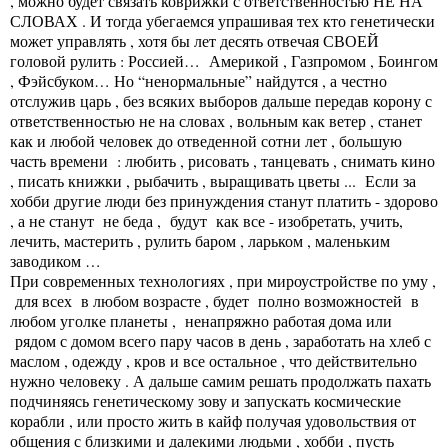
, можно будет связать коврижки с ответственностью НЕ НА
СЛОВАХ . И тогда убегаемся упрашивая тех кто генетически
может управлять , хотя бы лет десять отвечая СВОЕЙ
головой рулить : Россией… Америкой , Газпромом , Боингом
, Фэйсбуком… Но “ненормальные” найдутся , а честно
отслужив царь , без всяких выборов дальше передав корону с
ответственностью не на словах , вольным как ветер , станет
как и любой человек до отведенной сотни лет , большую
часть времени : любить , рисовать , танцевать , снимать кино
, писать книжки , рыбачить , выращивать цветы ... Если за
хобби другие люди без принуждения станут платить - здорово
, а не станут не беда , будут как все - изобретать, учить,
лечить, мастерить , рулить баром , ларьком , маленьким
заводиком …
При современных технологиях , при мироустройстве по уму ,
для всех в любом возрасте , будет полно возможностей в
любом уголке планеты , ненапряжно работая дома или
рядом с домом всего пару часов в день , заработать на хлеб с
маслом , одежду , кров и все остальное , что действительно
нужно человеку . А дальше самим решать продолжать пахать
подчиняясь генетическому зову и запускать космические
корабли , или просто жить в кайф получая удовольствия от
общения с близкими и далекими людьми , хобби , пусть