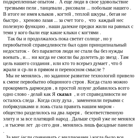
подкрепленные опытом . А еще люди в свое удовольствие
трезвыми пели , танцевали , рисовали ... побольше нашего .
В итоге не имея клыков , когтей , теплой шкуры , бегая не
быстро , хреново лазая ... за счет того , что каждый нес
полезную функцию , наши далекие предки жили на равных с
теми у кого были еще какие клыки с когтями .
Так бы и продолжалось пока светит солнце , но у
первобытной справедливости был один принципиальный
недостаток - без паразитов люди не стали бы без нужды
воевать , и… ни когда не смогли бы долететь до звезд . Там
цель нашего создания , или кто то всерьез думает , что б
жрали и ср-ли в прямом и переносном смысле ?
Мы не менялись , но заданное развитие технологий привело
к смене первобытно общинного строя . Когда стало можно
прокормить дармоедов , в простой лозунг добавилось всего
сказал
одно слово - делай как Я
, и от справедливости не
осталось следа . Когда силу духа , замененили перьями с
побрякушками и ложь стала править нашим миром -
общество разделилось на два лареря , безответственную
элиту и за все платящий народ . Дальше строй уже не менялся
, и тысячи лет до сего дня , менялись лишь фасадные панели
.
За миг (если сравнивать с миллионами ) когда было все