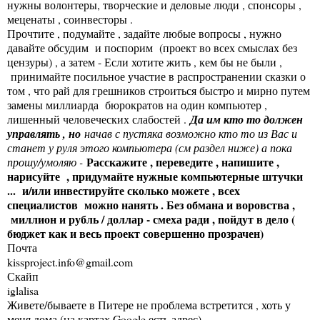
нужны волонтеры, творческие и деловые люди , спонсоры ,
меценаты , соинвесторы .
Прочтите , подумайте , задайте любые вопросы , нужно
давайте обсудим и поспорим (проект во всех смыслах без
цензуры) , а затем - Если хотите жить , кем бы не были ,
принимайте посильное участие в распространении сказки о
том , что рай для грешников строиться быстро и мирно путем
замены миллиарда бюрократов на один компьютер ,
лишенный человеческих слабостей .
Да им кто то должен
управлять , но
начав с пустяка возможно кто то из Вас и
станет у руля этого компьютера (см раздел ниже) а пока
Расскажите , переведите , напишите ,
прошу/умоляю -
нарисуйте , придумайте нужные компьютерные штучки
... и/или инвестируйте сколько можете , всех
специалистов можно нанять . Без обмана и воровства ,
миллион и рубль / доллар - смеха ради , пойдут в дело (
бюджет как и весь проект совершенно прозрачен)
Почта
kissproject.info@gmail.com
Скайп
iglalisa
Живете/бываете в Питере не проблема встретится , хоть у
меня дома (на картах Google есть адрес)