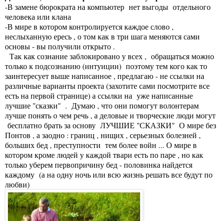
-В замене бюрократа на компьютер нет выгоды отдельного
человека или клана
-В мире в котором контролируется каждое слово ,
неслыханную ересь , о том как в три шага меняются сами
основы - вы получили открыто .
Так как сознание заблокировано у всех , обращаться можно
только к подсознанию (интуиции) поэтому тем кого как то
заинтересует выше написанное , предлагаю - не ссылки на
различные варианты проекта (захотите сами посмотрите все
есть на первой странице) а ссылки на уже написанные
лучшие "сказки" . Думаю , что они помогут волонтерам
лучше понять о чем речь , а деловые и творческие люди могут
бесплатно брать за основу
ЛУЧШИЕ "СКАЗКИ"
О мире без
Понтов , а заодно : границ , нищих , серьезных болезней ,
больших бед , преступности тем более войн ... О мире в
котором кроме людей у каждой твари есть по паре , но как
только уберем первопричину бед - половинка найдется
каждому (а на одну ночь или всю жизнь решать все будут по
любви)