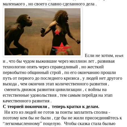
маленького , но своего славно сделанного дела .
Если не хотим, reset
и , что бы чудом выжившие через миллион лет , развивая
технологии опять через справедливый , но жесткий
первобытно общинный строй , по его окончанию прошли
путь от первого до последнего кризиса , у людей нет другого
выхода , чем окончив этап количественного развития ,
сменить движок развития цивилизации , с войны на
естественные удовольствия , тем самым перейдя на этап
качественного развития .
С теорией покончили , теперь кратко к делам.
Ни кто из людей не готов за понты заплатить сполна -
поэтому кем бы не были , где бы не жили присоединяйтесь к
“легкомысленному” поцелую. Чтобы сказка стала былью