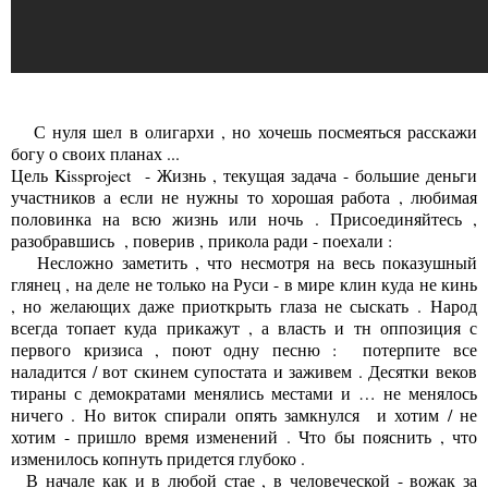
С нуля шел в олигархи , но хочешь посмеяться расскажи
богу о своих планах ...
Цель Kissproject - Жизнь , текущая задача - большие деньги
участников а если не нужны то хорошая работа , любимая
половинка на всю жизнь или ночь . Присоединяйтесь ,
разобравшись , поверив , прикола ради - п
оехали :
Несложно заметить , что несмотря на весь показушный
глянец , на деле не только на Руси - в мире клин куда не кинь
, но желающих даже приоткрыть глаза не сыскать .
Народ
всегда топает куда прикажут , а власть и тн оппозиция с
первого кризиса , поют одну песню : потерпите все
наладится / вот скинем супостата и заживем . Десятки веков
тираны с демократами менялись местами и … не менялось
ничего . Но виток спирали опять замкнулся и хотим / не
хотим - пришло время изменений . Что бы пояснить , что
изменилось копнуть придется глубоко .
В начале как и в любой стае , в человеческой - вожак за