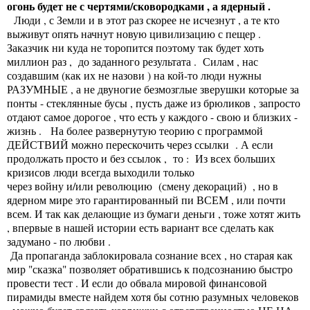
огонь будет не с чертями/сковородками , а ядерный .
Люди , с Земли и в этот раз скорее не исчезнут , а те кто
выживут опять начнут новую цивилизацию с пещер .
Заказчик ни куда не торопится поэтому так будет хоть
миллион раз , до заданного результата . Силам , нас
создавшим (как их не назови ) на кой-то люди нужны
РАЗУМНЫЕ , а не двуногие безмозглые зверушки которые за
понты - стеклянные бусы , пусть даже из брюликов , запросто
отдают самое дорогое , что есть у каждого - свою и близких -
жизнь . На более развернутую теорию с программой
ДЕЙСТВИЙ можно перескочить через ссылки . А если
продолжать просто и без ссылок , то : Из всех больших
кризисов люди всегда выходили только
через войну и/или революцию (смену декораций) , но в
ядерном мире это гарантированный пи ВСЕМ , или почти
всем. И так как делающие из бумаги деньги , тоже хотят жить
, впервые в нашей истории есть вариант все сделать как
задумано - по любви .
Да пропаганда заблокировала сознание всех , но старая как
мир "сказка" позволяет обратившись к подсознанию быстро
провести тест . И если до обвала мировой финансовой
пирамиды вместе найдем хотя бы сотню разумных человеков