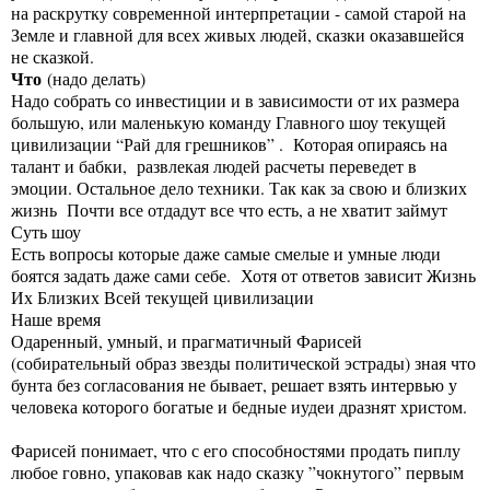
на раскрутку современной интерпретации - самой старой на
Земле и главной для всех живых людей, сказки оказавшейся
не сказкой.
Что
(надо делать)
Надо собрать со инвестиции и в зависимости от их размера
большую, или маленькую команду Главного шоу текущей
цивилизации “Рай для грешников” . Которая опираясь на
талант и бабки, развлекая людей расчеты переведет в
эмоции. Остальное дело техники. Так как за свою и близких
жизнь Почти все отдадут все что есть, а не хватит займут
Суть шоу
Есть вопросы которые даже самые смелые и умные люди
боятся задать даже сами себе. Хотя от ответов зависит Жизнь
Их Близких Всей текущей цивилизации
Наше время
Одаренный, умный, и прагматичный Фарисей
(собирательный образ звезды политической эстрады) зная что
бунта без согласования не бывает, решает взять интервью у
человека которого богатые и бедные иудеи дразнят христом.
Фарисей понимает, что с его способностями продать пиплу
любое говно, упаковав как надо сказку ”чокнутого” первым