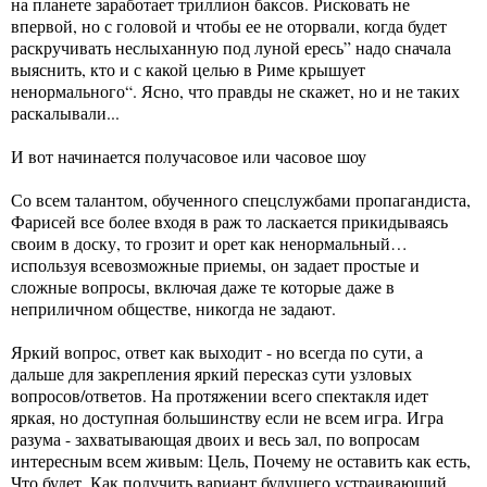
на планете заработает триллион баксов. Рисковать не
впервой, но с головой и чтобы ее не оторвали, когда будет
раскручивать неслыханную под луной ересь” надо сначала
выяснить, кто и с какой целью в Риме крышует
ненормального“. Ясно, что правды не скажет, но и не таких
раскалывали...
И вот начинается получасовое или часовое шоу
Со всем талантом, обученного спецслужбами пропагандиста,
Фарисей все более входя в раж то ласкается прикидываясь
своим в доску, то грозит и орет как ненормальный…
используя всевозможные приемы, он задает простые и
сложные вопросы, включая даже те которые даже в
неприличном обществе, никогда не задают.
Яркий вопрос, ответ как выходит - но всегда по сути, а
дальше для закрепления яркий пересказ сути узловых
вопросов/ответов. На протяжении всего спектакля идет
яркая, но доступная большинству если не всем игра. Игра
разума - захватывающая двоих и весь зал, по вопросам
интересным всем живым: Цель, Почему не оставить как есть,
Что будет, Как получить вариант будущего устраивающий