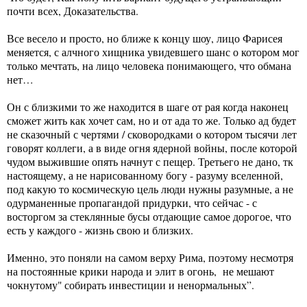
почти всех, Доказательства.
Все весело и просто, но ближе к концу шоу, лицо Фарисея
меняется, с алчного хищника увидевшего шанс о котором мог
только мечтать, на лицо человека понимающего, что обмана
нет…
Он с близкими то же находится в шаге от рая когда наконец
сможет жить как хочет сам, но и от ада то же. Только ад будет
не сказочный с чертями / сковородками о котором тысячи лет
говорят коллеги, а в виде огня ядерной войны, после которой
чудом выжившие опять начнут с пещер. Третьего не дано, тк
настоящему, а не нарисованному богу - разуму вселенной,
под какую то космическую цель люди нужны разумные, а не
одурманенные пропагандой придурки, что сейчас - с
восторгом за стеклянные бусы отдающие самое дорогое, что
есть у каждого - жизнь свою и близких.
Именно, это поняли на самом верху Рима, поэтому несмотря
на постоянные крики народа и элит в огонь, не мешают
чокнутому" собирать инвестиции и ненормальных”.