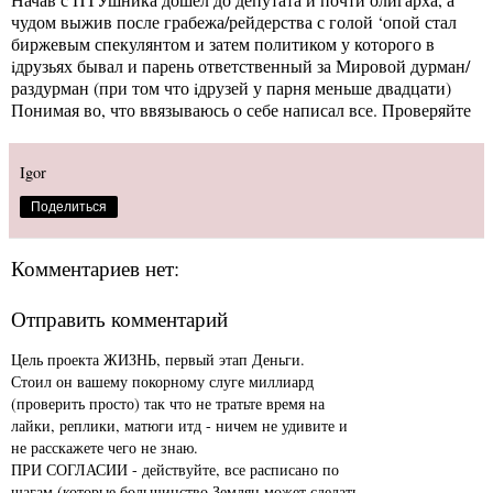
чудом выжив после грабежа/рейдерства с голой ‘опой стал
биржевым спекулянтом и затем политиком у которого в
iдрузьях бывал и парень ответственный за Мировой дурман/
раздурман (при том что iдрузей у парня меньше двадцати)
Понимая во, что ввязываюсь о себе написал все. Проверяйте
Igor
Поделиться
Комментариев нет:
Отправить комментарий
Цель проекта ЖИЗНЬ, первый этап Деньги.
Стоил он вашему покорному слуге миллиард
(проверить просто) так что не тратьте время на
лайки, реплики, матюги итд - ничем не удивите и
не расскажете чего не знаю.
ПРИ СОГЛАСИИ - действуйте, все расписано по
шагам (которые большинство Землян может сделать