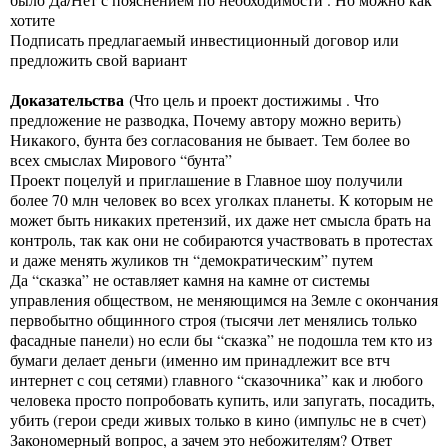
хотите
Подписать предлагаемый инвестиционный договор или
предложить свой вариант
Доказательства
(Что цель и проект достижимы . Что
предложение не разводка, Почему автору можно верить)
Никакого, бунта без согласования не бывает. Тем более во
всех смыслах Мирового “бунта”
Проект поцелуй и приглашение в Главное шоу получили
более 70 млн человек во всех уголках планеты. К которым не
может быть никаких претензий, их даже нет смысла брать на
контроль, так как они не собираются участвовать в протестах
и даже менять жуликов тн “демократическим” путем
Да “сказка” не оставляет камня на камне от системы
управления обществом, не меняющимся на Земле с окончания
первобытно общинного строя (тысячи лет менялись только
фасадные панели) но если бы “сказка” не подошла тем кто из
бумаги делает деньги (именно им принадлежит все втч
интернет с соц сетями) главного “сказочника” как и любого
человека просто попробовать купить, или запугать, посадить,
убить (герои среди живых только в кино (импульс не в счет)
Закономерный вопрос, а зачем это небожителям? Ответ