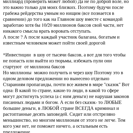
миллиард (проверить может любой) Да не по доброй воле, но
это важно только для моих близких. Поэтому будучи после
грабежа рейдерства умным но нищим (все познается в
сравнении) до того как на Главном шоу вместе с командой
заработаю хотя бы 10/20 миллионов баксов свой части, нет
никакого смысла врать воровать отступать.
А после ? А после каждый участник балагана, богатым и
известным человеком может пойти своей дорогой
*Инвестиции в шоу от тысячи баксов, а вот для того чтобы
не попасть или выйти из тюрьмы, избежать пули они
стартуют от миллиона баксов
Но миллионы можно получить и через шоу Поэтому это в
одном деловом предложении но вынесено отдельно
Стараниям пропаганды, почти все живем в мире "сказок" Вот
одна: В какой то стране, какие-то люди, в какой то сфере
могут достигнуть успеха (а с ним деньги) не нарушая законов
писанных людьми и богом. А если без сказок- то ЛЮБЫЕ
большие деньги, в ЛЮБОЙ стране ВСЕГДА криминал и
растоптанные десять заповедей. Сидит или отстреляно
меньшинство, но многим миллионам от этого не легче. Тем
кого уже нет, не поможет ничего, а остальным есть
предложение.