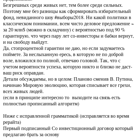
Безгрешных среди живых нет, тем более среди сильных.
Поэтому мне без разницы как сформировать избирательный
фонд, невиданного шоу #выборы2018. Ни какой политики в
классическом понимании, всем чисто деловое предложение ~
за 20 млн$ (можно в складчину) с вероятностью под 90 %
гарантирую, что через пару лет со-инвесторы и бабки вернут,
и на свободу выйдут.
Да, стопроцентной гарантии не даю, но если задумаетесь
поймете. За неслыханную ересь, в которую не по доброй
воле, вложился по полной, отвечаю головой. Так, что с
учетом вероятности успеха, которую никто и близко не даст-
ваш риск оправдан.
Детали обсуждаемы, но в целом: Планово сменив В. Путина,
начинаю Мировую эволюцию, которая списывает все грехи,
всех живых людей.
(если в принципе интересно то выходите на связь есть
полностью прописанный алгоритм)
Ниже с исправленной грамматикой (исправляется во время
рерайта)
Первый подписанный Со инвестиционный договор который
предлагаю брать за основу