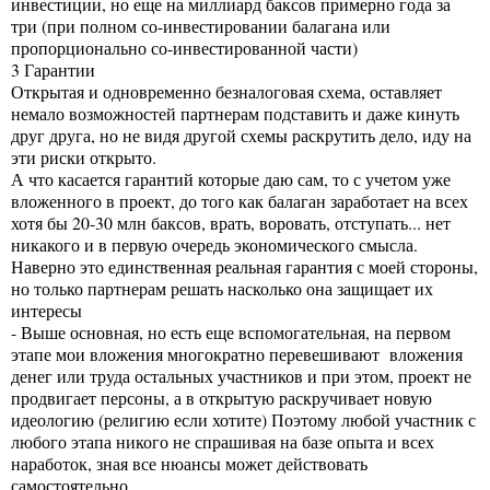
инвестиции, но еще на миллиард баксов примерно года за
три (при полном со-инвестировании балагана или
пропорционально со-инвестированной части)
3 Гарантии
Открытая и одновременно безналоговая схема, оставляет
немало возможностей партнерам подставить и даже кинуть
друг друга, но не видя другой схемы раскрутить дело, иду на
эти риски открыто.
А что касается гарантий которые даю сам, то с учетом уже
вложенного в проект, до того как балаган заработает на всех
хотя бы 20-30 млн баксов, врать, воровать, отступать... нет
никакого и в первую очередь экономического смысла.
Наверно это единственная реальная гарантия с моей стороны,
но только партнерам решать насколько она защищает их
интересы
- Выше основная, но есть еще вспомогательная, на первом
этапе мои вложения многократно перевешивают вложения
денег или труда остальных участников и при этом, проект не
продвигает персоны, а в открытую раскручивает новую
идеологию (религию если хотите) Поэтому любой участник с
любого этапа никого не спрашивая на базе опыта и всех
наработок, зная все нюансы может действовать
самостоятельно