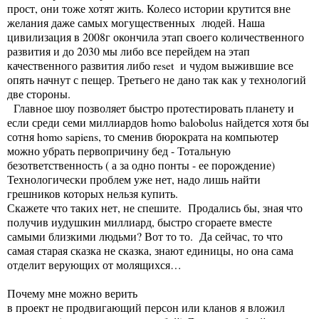
прост, они тоже хотят жить. Колесо истории крутится вне
желания даже самых могущественных людей. Наша
цивилизация в 2008г окончила этап своего количественного
развития и до 2030 мы либо все перейдем на этап
качественного развития либо reset и чудом выжившие все
опять начнут с пещер. Третьего не дано так как у технологий
две стороны.
Главное шоу позволяет быстро протестировать планету и
если среди семи миллиардов homo balobolus найдется хотя бы
сотня homo sapiens, то сменив бюрократа на компьютер
можно убрать первопричину бед - Тотальную
безответственность ( а за одно понты - ее порождение)
Технологически проблем уже нет, надо лишь найти
грешников которых нельзя купить.
Скажете что таких нет, не спешите. Продались бы, зная что
получив иудушкин миллиард, быстро сгораете вместе
самыми близкими людьми? Вот то то. Да сейчас, то что
самая старая сказка не сказка, знают единицы, но она сама
отделит верующих от молящихся…
Почему мне можно верить
в проект не продвигающий персон или кланов я вложил