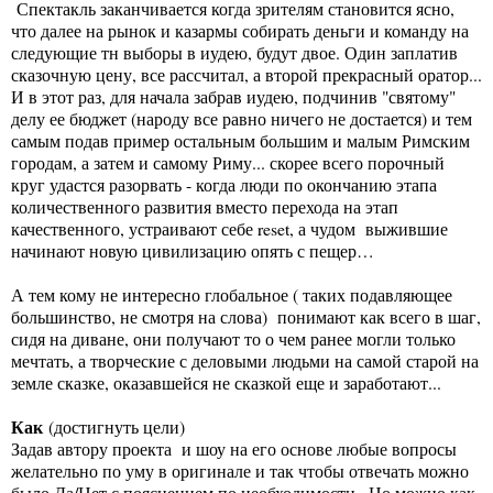
Спектакль заканчивается когда зрителям становится ясно,
что далее на рынок и казармы собирать деньги и команду на
следующие тн выборы в иудею, будут двое. Один заплатив
сказочную цену, все рассчитал, а второй прекрасный оратор...
И в этот раз, для начала забрав иудею, подчинив "святому"
делу ее бюджет (народу все равно ничего не достается) и тем
самым подав пример остальным большим и малым Римским
городам, а затем и самому Риму... скорее всего порочный
круг удастся разорвать - когда люди по окончанию этапа
количественного развития вместо перехода на этап
качественного, устраивают себе reset, а чудом выжившие
начинают новую цивилизацию опять с пещер…
А тем кому не интересно глобальное ( таких подавляющее
большинство, не смотря на слова) понимают как всего в шаг,
сидя на диване, они получают то о чем ранее могли только
мечтать, а творческие с деловыми людьми на самой старой на
земле сказке, оказавшейся не сказкой еще и заработают...
Как
(достигнуть цели)
Задав автору проекта и шоу на его основе любые вопросы
желательно по уму в оригинале и так чтобы отвечать можно
было Да/Нет с пояснением по необходимости . Но можно как