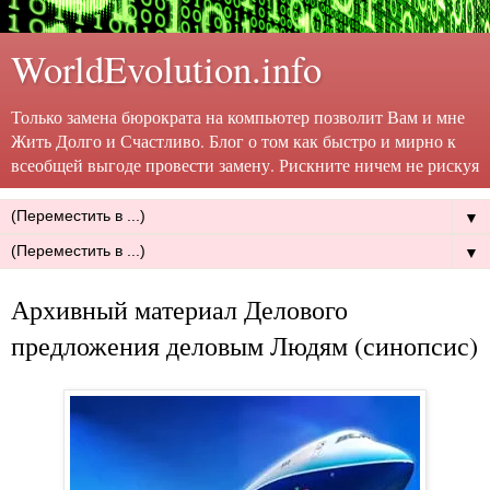
WorldEvolution.info
Только замена бюрократа на компьютер позволит Вам и мне
Жить Долго и Счастливо. Блог о том как быстро и мирно к
всеобщей выгоде провести замену. Рискните ничем не рискуя
▼
▼
Архивный материал Делового
предложения деловым Людям (синопсис)