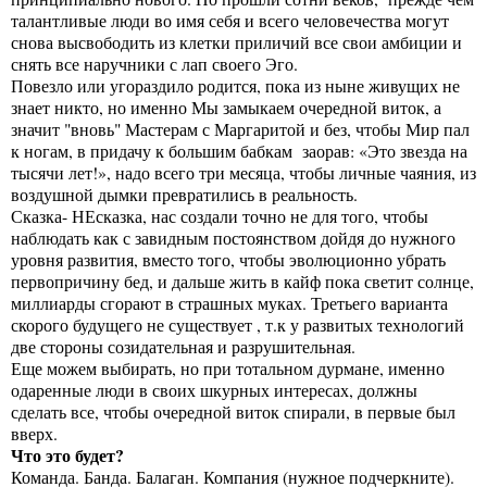
талантливые люди во имя себя и всего человечества могут
снова высвободить из клетки приличий все свои амбиции и
снять все наручники с лап своего Эго.
Повезло или угораздило родится, пока из ныне живущих не
знает никто, но именно Мы замыкаем очередной виток, а
значит "вновь" Мастерам с Маргаритой и без, чтобы Мир пал
к ногам, в придачу к большим бабкам заорав: «Это звезда на
тысячи лет!», надо всего три месяца, чтобы личные чаяния, из
воздушной дымки превратились в реальность.
Сказка- НЕсказка, нас создали точно не для того, чтобы
наблюдать как с завидным постоянством дойдя до нужного
уровня развития, вместо того, чтобы эволюционно убрать
первопричину бед, и дальше жить в кайф пока светит солнце,
миллиарды сгорают в страшных муках. Третьего варианта
скорого будущего не существует , т.к у развитых технологий
две стороны созидательная и разрушительная.
Еще можем выбирать, но при тотальном дурмане, именно
одаренные люди в своих шкурных интересах, должны
сделать все, чтобы очередной виток спирали, в первые был
вверх.
Что это будет?
Команда. Банда. Балаган. Компания (нужное подчеркните).