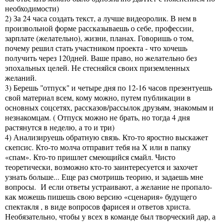
необходимости)
2) За 24 часа создать текст, а лучше видеоролик. В нем в
произвольной форме рассказываешь о себе, профессии,
зарплате (желательно), жизни, планах. Говоришь о том,
почему решил стать участником проекта - что хочешь
получить через 120дней. Ваше право, но желательно без
эпохальных целей. Не стесняйся своих приземленных
желаний.
3) Берешь "отпуск" и четыре дня по 12-16 часов презентуешь
свой материал всем, кому можно, путем публикации в
основных соцсетях, рассказов/рассылок друзьям, знакомым и
незнакомцам. ( Отпуск можно не брать, но тогда 4 дня
растянутся в неделю, а то и три)
4) Анализируешь обратную связь. Кто-то яростно выскажет
скепсис. Кто-то молча отправит тебя на Х или в папку
«спам». Кто-то пришлет смеющийся смайл. Чисто
теоретически, возможно кто-то заинтересуется и захочет
узнать больше... Еще раз смотришь теорию, и задаешь мне
вопросы. И если ответы устраивают, а желание не пропало-
как можешь пишешь свою версию «сценария» будущего
спектакля , в виде вопросов фарисея и ответов христа.
Необязательно, чтобы у всех в команде был творческий дар, а