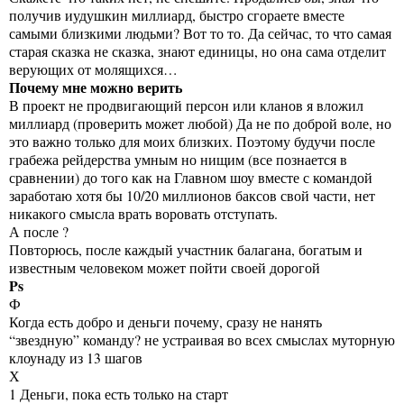
получив иудушкин миллиард, быстро сгораете вместе
самыми близкими людьми? Вот то то. Да сейчас, то что самая
старая сказка не сказка, знают единицы, но она сама отделит
верующих от молящихся…
Почему мне можно верить
В проект не продвигающий персон или кланов я вложил
миллиард (проверить может любой) Да не по доброй воле, но
это важно только для моих близких. Поэтому будучи после
грабежа рейдерства умным но нищим (все познается в
сравнении) до того как на Главном шоу вместе с командой
заработаю хотя бы 10/20 миллионов баксов свой части, нет
никакого смысла врать воровать отступать.
А после ?
Повторюсь, после каждый участник балагана, богатым и
известным человеком может пойти своей дорогой
Ps
Ф
Когда есть добро и деньги почему, сразу не нанять
“звездную” команду? не устраивая во всех смыслах муторную
клоунаду из 13 шагов
Х
1 Деньги, пока есть только на старт