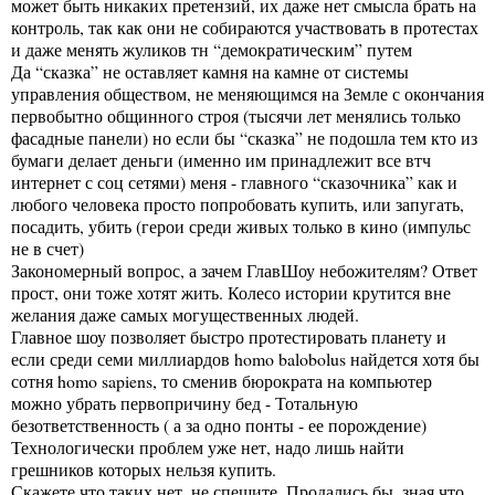
может быть никаких претензий, их даже нет смысла брать на
контроль, так как они не собираются участвовать в протестах
и даже менять жуликов тн “демократическим” путем
Да “сказка” не оставляет камня на камне от системы
управления обществом, не меняющимся на Земле с окончания
первобытно общинного строя (тысячи лет менялись только
фасадные панели) но если бы “сказка” не подошла тем кто из
бумаги делает деньги (именно им принадлежит все втч
интернет с соц сетями) меня - главного “сказочника” как и
любого человека просто попробовать купить, или запугать,
посадить, убить (герои среди живых только в кино (импульс
не в счет)
Закономерный вопрос, а зачем ГлавШоу небожителям? Ответ
прост, они тоже хотят жить. Колесо истории крутится вне
желания даже самых могущественных людей.
Главное шоу позволяет быстро протестировать планету и
если среди семи миллиардов homo balobolus найдется хотя бы
сотня homo sapiens, то сменив бюрократа на компьютер
можно убрать первопричину бед - Тотальную
безответственность ( а за одно понты - ее порождение)
Технологически проблем уже нет, надо лишь найти
грешников которых нельзя купить.
Скажете что таких нет, не спешите. Продались бы, зная что