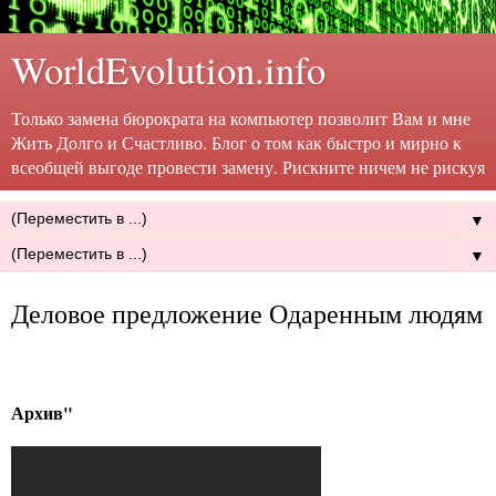
WorldEvolution.info
Только замена бюрократа на компьютер позволит Вам и мне
Жить Долго и Счастливо. Блог о том как быстро и мирно к
всеобщей выгоде провести замену. Рискните ничем не рискуя
▼
▼
Деловое предложение Одаренным людям
Архив"