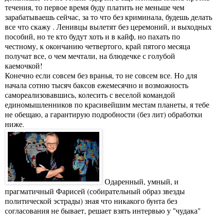
течения, то первое время буду платить не меньше чем
зарабатываешь сейчас, за то что без криминала, будешь делать
все что скажу . Ленивцы вылетят без церемоний, и выходных
пособий, но те кто будут хоть и в кайф, но пахать по
честному, к окончанию четвертого, край пятого месяца
получат все, о чем мечтали, на блюдечке с голубой
каемочкой!
Конечно если совсем без вранья, то не совсем все. Но для
начала сотню тысяч баксов ежемесячно и возможность
самореализовавшись, колесить с веселой командой
единомышленников по красивейшим местам планеты, я тебе
не обещаю, а гарантирую подробности (без лит) обработки
ниже.
Одаренный, умный, и
прагматичный Фарисей (собирательный образ звезды
политической эстрады) зная что никакого бунта без
согласования не бывает, решает взять интервью у "чудака"