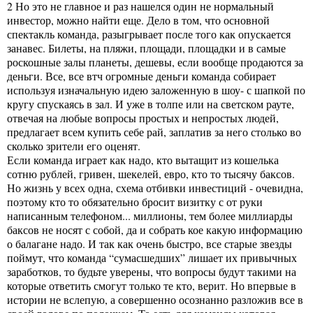
2 Но это не главное и раз нашелся один не нормальный
инвестор, можно найти еще. Дело в том, что основной
спектакль команда, разыгрывает после того как опускается
занавес. Билеты, на пляжи, площади, площадки и в самые
роскошные залы планеты, дешевы, если вообще продаются за
деньги. Все, все втч огромные деньги команда собирает
используя изначальную идею заложенную в шоу- с шапкой по
кругу спускаясь в зал. И уже в толпе или на светском рауте,
отвечая на любые вопросы простых и непростых людей,
предлагает всем купить себе рай, заплатив за него столько во
сколько зрители его оценят.
Если команда играет как надо, кто вытащит из кошелька
сотню рублей, гривен, шекелей, евро, кто то тысячу баксов.
Но жизнь у всех одна, схема отбивки инвестиций - очевидна,
поэтому кто то обязательно бросит визитку с от руки
написанным телефоном... миллионы, тем более миллиарды
баксов не носят с собой, да и собрать кое какую информацию
о балагане надо. И так как очень быстро, все старые звезды
поймут, что команда “сумасшедших” лишает их привычных
заработков, то будьте уверены, что вопросы будут такими на
которые ответить смогут только те кто, верит. Но впервые в
истории не вслепую, а совершенно осознанно разложив все в