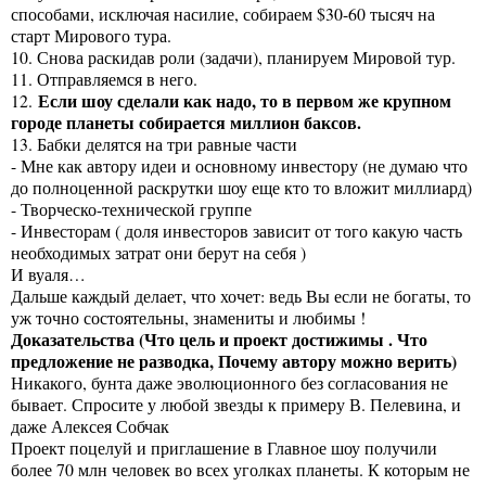
способами, исключая насилие, собираем $30-60 тысяч на
старт Мирового тура.
10. Снова раскидав роли (задачи), планируем Мировой тур.
11. Отправляемся в него.
Если шоу сделали как надо, то в первом же крупном
12.
городе планеты собирается миллион баксов.
13. Бабки делятся на три равные части
- Мне как автору идеи и основному инвестору (не думаю что
до полноценной раскрутки шоу еще кто то вложит миллиард)
- Творческо-технической группе
- Инвесторам ( доля инвесторов зависит от того какую часть
необходимых затрат они берут на себя )
И вуаля…
Дальше каждый делает, что хочет: ведь Вы если не богаты, то
уж точно состоятельны, знамениты и любимы !
Доказательства (Что цель и проект достижимы . Что
предложение не разводка, Почему автору можно верить)
Никакого, бунта даже эволюционного без согласования не
бывает. Спросите у любой звезды к примеру В. Пелевина, и
даже Алексея Собчак
Проект поцелуй и приглашение в Главное шоу получили
более 70 млн человек во всех уголках планеты. К которым не