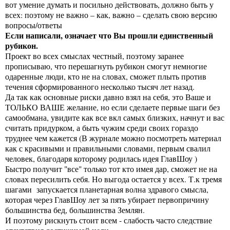
вот умение думать и посильно действовать, должно быть у
всех: поэтому не важно – как, важно – сделать свою версию
вопросы/ответы
Если написали, означает что Вы прошли единственный
рубикон.
Проект во всех смыслах честный, поэтому заранее
прописываю, что перешагнуть рубикон смогут немногие
одаренные люди, кто не на словах, сможет плыть против
течения сформированного несколько тысяч лет назад.
Да так как основные риски давно взял на себя, это Ваше и
ТОЛЬКО ВАШЕ желание, но если сделаете первые шаги без
самообмана, увидите как все вкл самых близких, начнут и вас
считать придурком, а быть чужим среди своих гораздо
труднее чем кажется (В журнале можно посмотреть материал
как с красивыми и правильными словами, первым свалил
человек, благодаря которому родилась идея ГлавШоу )
Быстро получит "все" только тот кто имея дар, сможет не на
словах пересилить себя. Но выгода остается у всех. Т.к тремя
шагами запускается планетарная волна здравого смысла,
которая через ГлавШоу лет за пять убирает первопричину
большинства бед, большинства Землян.
И поэтому рискнуть стоит всем - слабость часто следствие