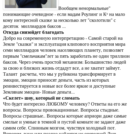
Вообщем ненормальные"
понимающие очевидное - если мадам Роулинг и Кᵒ на мало
кому интересной сказке за несколько лет "сколотили" с
десяток миллиардов баксов ...
Откуда снизойдет благодать
Добро на современную интерпретацию - Самой старой на
Земле "сказки" и эксплуатация клипового восприятия мира
семи миллиардов человек населяющих планету, позволяет
первым "смельчакам"лет за пять заработать не один триллион
баксов. Через очень простой механизм: Большинство людей
за свою и близких жизнь отдадут все, а не хватит займут.
Талант расчеты, что мы у рубикона трансформирует в
эмоции, эмоции приносят деньги, часть из которых
реинвестируется в новые все более яркие и доступные
Землянам эмоции- Новые деньги...
«Скелет» шоу, который не сломать
Что будет интересно ЛЮБОМУ человеку? Ответы на его же
вопросы. Вопросы провокационные. Вопросы стыдные.
Вопросы страшные.. Вопросы которые априори даже самые
смелые и умные в темной и пустой комнате не задают даже
самим себе. Спинным мозгом, чувствуя холодный пот.
Впрочем, рано или поздно найдется не очередной Дудь