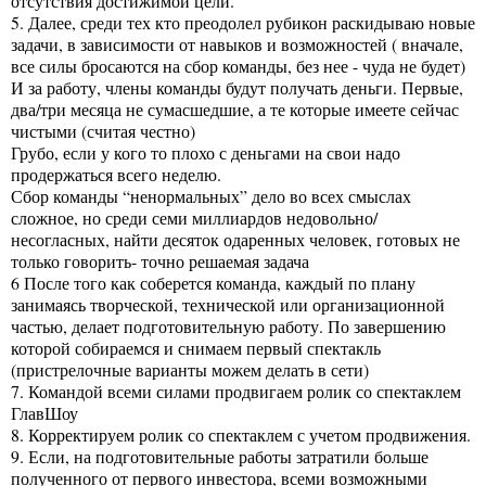
отсутствия достижимой цели.
5. Далее, среди тех кто преодолел рубикон раскидываю новые
задачи, в зависимости от навыков и возможностей ( вначале,
все силы бросаются на сбор команды, без нее - чуда не будет)
И за работу, члены команды будут получать деньги. Первые,
два/три месяца не сумасшедшие, а те которые имеете сейчас
чистыми (считая честно)
Грубо, если у кого то плохо с деньгами на свои надо
продержаться всего неделю.
Сбор команды “ненормальных” дело во всех смыслах
сложное, но среди семи миллиардов недовольно/
несогласных, найти десяток одаренных человек, готовых не
только говорить- точно решаемая задача
6 После того как соберется команда, каждый по плану
занимаясь творческой, технической или организационной
частью, делает подготовительную работу. По завершению
которой собираемся и снимаем первый спектакль
(пристрелочные варианты можем делать в сети)
7. Командой всеми силами продвигаем ролик со спектаклем
ГлавШоу
8. Корректируем ролик со спектаклем с учетом продвижения.
9. Если, на подготовительные работы затратили больше
полученного от первого инвестора, всеми возможными