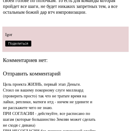
своей голове по полочкам. То есть для команды которая
пройдет все шаги, не будет никаких запретных тем, а все
остальным божий дар втч импровизации.
Igor
Поделиться
Комментариев нет:
Отправить комментарий
Цель проекта ЖИЗНЬ, первый этап Деньги.
Стоил он вашему покорному слуге миллиард
(проверить просто) так что не тратьте время на
лайки, реплики, матюги итд - ничем не удивите и
не расскажете чего не знаю.
ПРИ СОГЛАСИИ - действуйте, все расписано по
шагам (которые большинство Землян может сделать
не сходя с дивана)
ПРИ НЕСОГЛАСИИ без лишних церемоний кройте