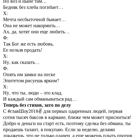
Но воз и ныне там…
Бедняк без хлеба погибает…
Х:
Мечта несбыточной бывает…
Она не может накормить…
Ах, да, хотят они еще любить…
Ф:
Так Бог же есть любовь,
Ее нельзя продать!
Х:
Ну, как сказать…
Ф:
Опять им замки на песке
Эпитетом рисуешь ярким?
Х:
Ну, что ты, люди – это клад,
И каждый сам обманываться рад…
Теперь без стихов, зато по делу
С #главШоу2018✌ для первых одаренных людей, первая
сотня тысяч баксов в кармане, ближе чем может присниться!
Добро и деньги на старт есть, поэтому сделка без обмана, ты
продаешь талант, я покупаю. Если за неделю, делами
докажешь, что не только одарен, а еще можешь плыть против