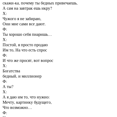
скажи-ка, почему ты бедных привечаешь,
А сам на завтрак ешь икру?
Х:
Чужого я не забираю,
Они мне сами все дают.
Ф:
Ты хорошо себя пиаришь…
Х:
Постой, я просто продаю
Им то, На что есть спрос
Ф:
И что же просят, вот вопрос
Х:
Богатства
бедный, и миллионер
Ф:
А ты?
Х:
А я даю им то, что нужно:
Мечту, картинку будущего,
Что возможно…
Ф: