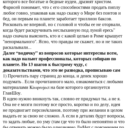
которого все богатые и бедные иудеи, дразнят христом.
Фарисей понимает, что с его способностями продать пиплу
любое говно, упаковав как надо сказку о Мире без понтов и
бед, он первым на планете заработает триллион баксов.
Рисковать не впервой, но с головой и чтобы ее не оторвали,
когда будет раскручивать неслыханную под луной ересь”
надо сначала выяснить, кто и с какой целью в Риме крышует
"ненормального". Ясно, что правды не скажет, но и не таких
раскалывали...
Далее “водичку” из вопросов которые интересны всем,
как надо нальют профессионалы, которых собираю по
планете. Но 13 шагов к быстрому чуду, с
доказательствами, что это не разводка, прописываю сам
1) Прочитать пару страниц до конца, и денек хорошо
подумать . Если прочитанного мало, ознакомиться с любыми
материалами Kissproject на базе которого организуется
ГлавШоу.
В идею нужно вникнуть так, словно ее придумал ты, а не я.
Она не е мозги поэтому все просто, коротко и по делу, идея
не продвигает персон/кланов, поэтому при желании в целом
выдать ее за свою не сложно. А если в деталях будут вопросы,
то задать любые, по уму (там где что то было непонятно и что
бы отвечать можно было однозначно Да/Нет с пояснением по