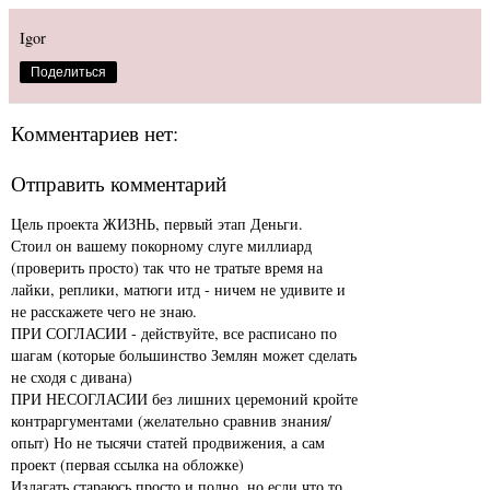
Igor
Поделиться
Комментариев нет:
Отправить комментарий
Цель проекта ЖИЗНЬ, первый этап Деньги.
Стоил он вашему покорному слуге миллиард
(проверить просто) так что не тратьте время на
лайки, реплики, матюги итд - ничем не удивите и
не расскажете чего не знаю.
ПРИ СОГЛАСИИ - действуйте, все расписано по
шагам (которые большинство Землян может сделать
не сходя с дивана)
ПРИ НЕСОГЛАСИИ без лишних церемоний кройте
контраргументами (желательно сравнив знания/
опыт) Но не тысячи статей продвижения, а сам
проект (первая ссылка на обложке)
Излагать стараюсь просто и полно, но если что то