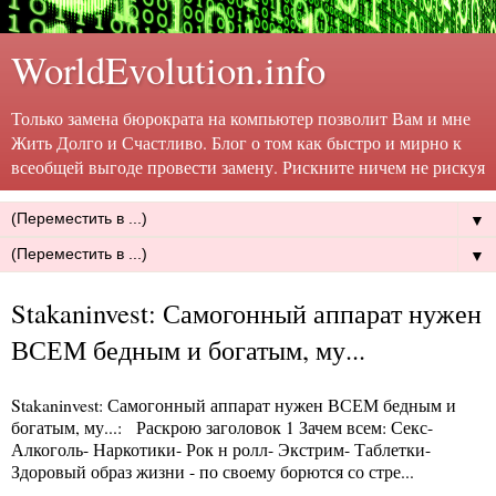
WorldEvolution.info
Только замена бюрократа на компьютер позволит Вам и мне
Жить Долго и Счастливо. Блог о том как быстро и мирно к
всеобщей выгоде провести замену. Рискните ничем не рискуя
▼
▼
Stakaninvest: Самогонный аппарат нужен
ВСЕМ бедным и богатым, му...
Stakaninvest: Самогонный аппарат нужен ВСЕМ бедным и
богатым, му...
: Раскрою заголовок 1 Зачем всем: Секс-
Алкоголь- Наркотики- Рок н ролл- Экстрим- Таблетки-
Здоровый образ жизни - по своему борются со стре...