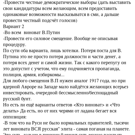
-Провести честные демократические выборы (дать выставить
свои кандидатуры всем желающим, всем предоставить
одинаковые возможности высказыватся в сми, а дальше
провести честный подсчёт голосов)
Вариант 2
-Во всем виноват В.Путин
-Провести его силовое смещение. Вообще не описывая
процедуру.
По сути оба варианта, лишь хотелки. Потеря поста для В.
Путина это не просто потеря должности и части денег, а
потеря всех денег и самой жизни. Так с какого перепугу он
это допустит с учетом, что ему подчиняется пропаганда,
полиция, армия, избиркомы...
Для любого смещения В.П нужен аналог 1917 года, но при
ядерной Авроре на Западе мало найдётся желающих всерьез
инвестировать, очередной бессмысленно/беспощадный
русский бунт.
Но есть ли ещё варианты ответов <Кто виноват> и <Что
делать> Да есть, но от них черями от ладана бегает вся
оппозиция:
-В том что на Руси не было нормальных правителей, тысячи
лет виновата ВСЯ русская" элита - самая поганая на планете.
Это суть, дальше в течении 9 минут суть можно раскрыть.