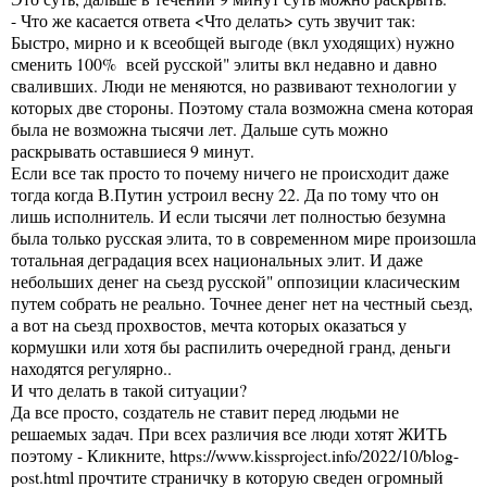
- Что же касается ответа <Что делать> суть звучит так:
Быстро, мирно и к всеобщей выгоде (вкл уходящих) нужно
сменить 100% всей русской" элиты вкл недавно и давно
сваливших. Люди не меняются, но развивают технологии у
которых две стороны. Поэтому стала возможна смена которая
была не возможна тысячи лет. Дальше суть можно
раскрывать оставшиеся 9 минут.
Если все так просто то почему ничего не происходит даже
тогда когда В.Путин устроил весну 22. Да по тому что он
лишь исполнитель. И если тысячи лет полностью безумна
была только русская элита, то в современном мире произошла
тотальная деградация всех национальных элит. И даже
небольших денег на сьезд русской" оппозиции класическим
путем собрать не реально. Точнее денег нет на честный сьезд,
а вот на сьезд прохвостов, мечта которых оказаться у
кормушки или хотя бы распилить очередной гранд, деньги
находятся регулярно..
И что делать в такой ситуации?
Да все просто, создатель не ставит перед людьми не
решаемых задач. При всех различия все люди хотят ЖИТЬ
поэтому - Кликните,
https://www.kissproject.info/2022/10/blog-
post.html
прочтите страничку в которую сведен огромный