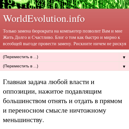
WorldEvolution.info
Только замена бюрократа на компьютер позволит Вам и мне
Жить Долго и Счастливо. Блог о том как быстро и мирно к
всеобщей выгоде провести замену. Рискните ничем не рискуя
▼
▼
Главная задача любой власти и
оппозиции, нажитое подавлящим
большинством отнять и отдать в прямом
и переносном смысле ничтожному
меньшинству.