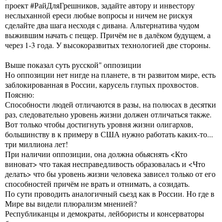
проект #РайДляГрешников, задайте автору и инвестору
неслыханной ереси любые вопросы и ничем не рискуя
сделайте два шага несходя с дивана. Альтернатива чудом
выжившим начать с пещер. Причём не в далёком будущем, а
через 1-3 года. У высокоразвитых технологией две стороны.
Выше показал суть русской" оппозиции
Но оппозиции нет нигде на планете, в тн развитом мире, есть
заблокированная в России, карусель глупых прохвостов.
Поясню:
Способности людей отличаются в разы, на полюсах в десятки
раз, следовательно уровень жизни должен отличаться также.
Вот только чтобы достигнуть уровня жизни олигархов,
большинству в к примеру в США нужно работать каких-то...
три миллиона лет!
При наличии оппозиции, она должна обьяснять <Кто
виноват> что такая несправедливость образовалась и <Что
делать> что бы уровень жизни человека зависел только от его
способностей причём не врать и отнимать, а созидать.
По сути проводить аналогичный сьезд как в России. Но где в
Мире вы видели плюрализм мненией?
Республиканцы и демократы, лейбористы и консерваторы