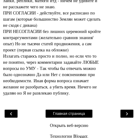
лайки, реплики, матюги итд - ничем не удивите и
не расскажете чего не знаю.
ПРИ СОГЛАСИИ - действуйте, все расписано по
шагам (которые большинство Землян может сделать
не сходя с дивана)
ПРИ НЕСОГЛАСИИ без лишних церемоний кройте
контраргументами (желательно сравнив знания/
опыт) Но не тысячи статей продвижения, а сам
проект (первая ссылка на обложке)
Излагать стараюсь просто и полно, но если что то
не понятно, через комментарии задавайте ЛЮБЫЕ
вопросы по УМУ - Так чтобы бы отвечать можно
было однозначно Да или Нет с пояснениями при
необходимости. Иная форма вопроса означает
желание не разобраться, а убить время. Ничего не
удаляю но Я не развлекаю публику.
‹
›
Главная страница
Открыть веб-версию
Технологии
Blogger
.