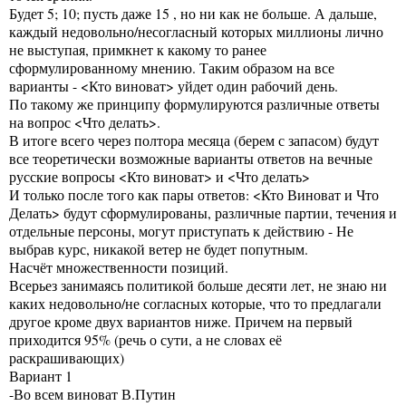
Будет 5; 10; пусть даже 15 , но ни как не больше. А дальше,
каждый недовольно/несогласный которых миллионы лично
не выступая, примкнет к какому то ранее
сформулированному мнению. Таким образом на все
варианты - <Кто виноват> уйдет один рабочий день.
По такому же принципу формулируются различные ответы
на вопрос <Что делать>.
В итоге всего через полтора месяца (берем с запасом) будут
все теоретически возможные варианты ответов на вечные
русские вопросы <Кто виноват> и <Что делать>
И только после того как пары ответов: <Кто Виноват и Что
Делать> будут сформулированы, различные партии, течения и
отдельные персоны, могут приступать к действию - Не
выбрав курс, никакой ветер не будет попутным.
Насчёт множественности позиций.
Всерьез занимаясь политикой больше десяти лет, не знаю ни
каких недовольно/не согласных которые, что то предлагали
другое кроме двух вариантов ниже. Причем на первый
приходится 95% (речь о сути, а не словах её
раскрашивающих)
Вариант 1
-Во всем виноват В.Путин