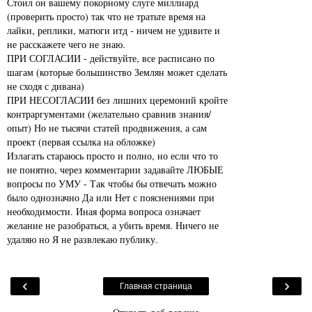
Стоил он вашему покорному слуге миллиард
(проверить просто) так что не тратьте время на
лайки, реплики, матюги итд - ничем не удивите и
не расскажете чего не знаю.
ПРИ СОГЛАСИИ - действуйте, все расписано по
шагам (которые большинство Землян может сделать
не сходя с дивана)
ПРИ НЕСОГЛАСИИ без лишних церемоний кройте
контраргументами (желательно сравнив знания/
опыт) Но не тысячи статей продвижения, а сам
проект (первая ссылка на обложке)
Излагать стараюсь просто и полно, но если что то
не понятно, через комментарии задавайте ЛЮБЫЕ
вопросы по УМУ - Так чтобы бы отвечать можно
было однозначно Да или Нет с пояснениями при
необходимости. Иная форма вопроса означает
желание не разобраться, а убить время. Ничего не
удаляю но Я не развлекаю публику.
‹
›
Главная страница