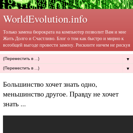
WorldEvolution.info
Только замена бюрократа на компьютер позволит Вам и мне
Жить Долго и Счастливо. Блог о том как быстро и мирно к
всеобщей выгоде провести замену. Рискните ничем не рискуя
▼
▼
Большинство хочет знать одно,
меньшинство другое. Правду не хочет
знать ...