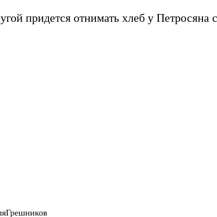
угой придется отнимать хлеб у Петросяна 
йДляГрешников