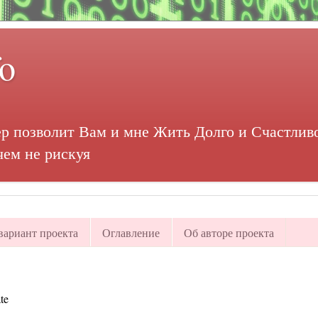
fo
р позволит Вам и мне Жить Долго и Счастливо
чем не рискуя
ариант проекта
Оглавление
Об авторе проекта
te