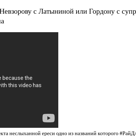
Невзорову с Латыниной или Гордону с супр
на
екта неслыханной ереси одно из названий которого #Ра