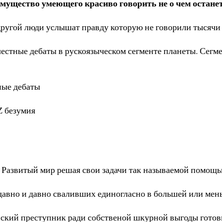
мущество умеющего красиво говорить не о чем останетс
другой люди услышат правду которую не говорили тысячи 
естные дебаты в рускоязыческом сегменте планеты. Сегме
тные дебаты
 Z безумия
 Развитый мир решая свои задачи так называемой помощ
недавно и давно сваливших единогласно в большей или м
нский преступник ради собственой шкурной выгоды гото