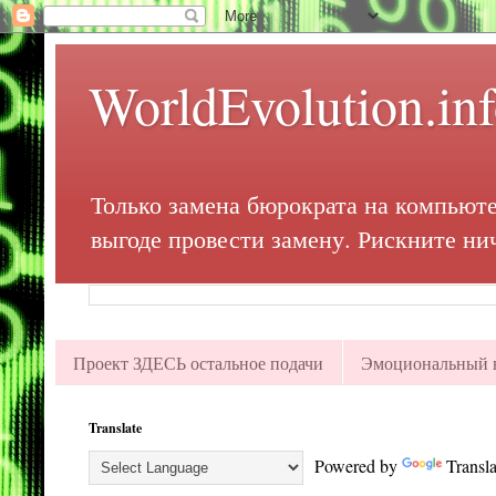
WorldEvolution.in
Только замена бюрократа на компьюте
выгоде провести замену. Рискните ни
Проект ЗДЕСЬ остальное подачи
Эмоциональный в
Translate
Powered by
Transla