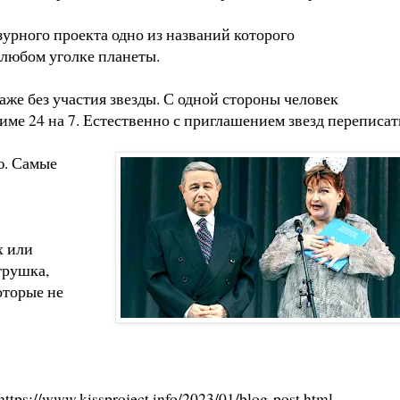
урного проекта одно из названий которого
 любом уголке планеты.
аже без участия звезды. С одной стороны человек
име 24 на 7. Естественно с приглашением звезд переписат
ю. Самые
х или
трушка,
оторые не
https://www.kissproject.info/2023/01/blog-post.html