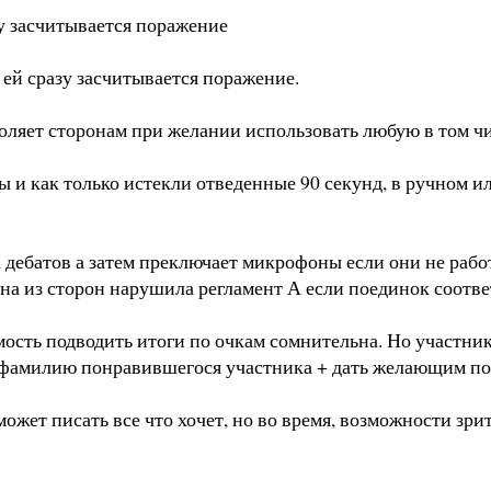
зу засчитывается поражение
д ей сразу засчитывается поражение.
воляет сторонам при желании использовать любую в том ч
ы и как только истекли отведенные 90 секунд, в ручном 
а дебатов а затем преключает микрофоны если они не раб
дна из сторон нарушила регламент А если поединок соотве
сть подводить итоги по очкам сомнительна. Но участники
 фамилию понравившегося участника + дать желающим по
ожет писать все что хочет, но во время, возможности зри