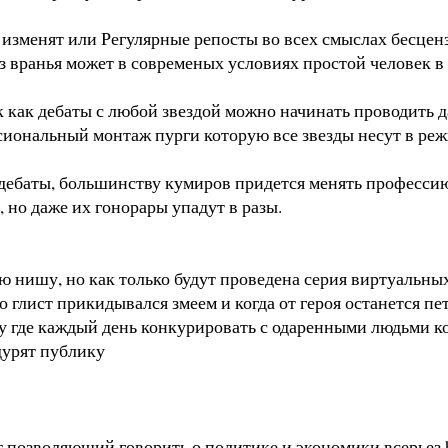
изменят или Регулярные репосты во всех смыслах бесценз
з вранья может в современых условиях простой человек в
к как дебаты с любой звездой можно начинать проводить д
сиональный монтаж пурги которую все звезды несут в реж
е дебаты, большинству кумиров придется менять професси
, но даже их гонорары упадут в разы.
 нишу, но как только будут проведена серия виртуальны
о глист прикидывался змеем и когда от героя останется пе
ду где каждый день конкурировать с одаренными людьми к
 дурят публику
т позволяющий говорить о политике и экономики всерьез