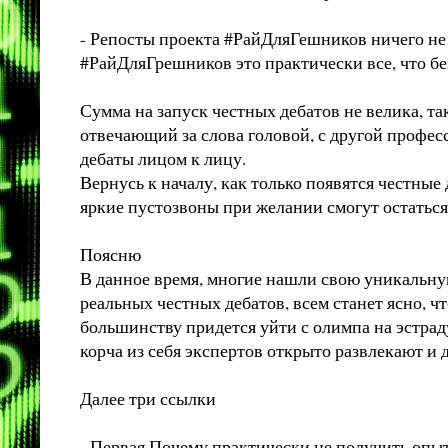
- Репосты проекта #РайДляГешников ничего не 
#РайДляГрешников это практически все, что бе
Сумма на запуск честных дебатов не велика, та
отвечающий за слова головой, с другой профес
дебаты лицом к лицу.
Вернусь к началу, как только появятся честны
яркие пустозвоны при желании смогут остаться
Поясню
В данное время, многие нашли свою уникальную
реальных честных дебатов, всем станет ясно, чт
большинству придется уйти с олимпа на эстра
корча из себя экспертов открыто развлекают и
Далее три ссылки
- Первая Почему практически не получить опы