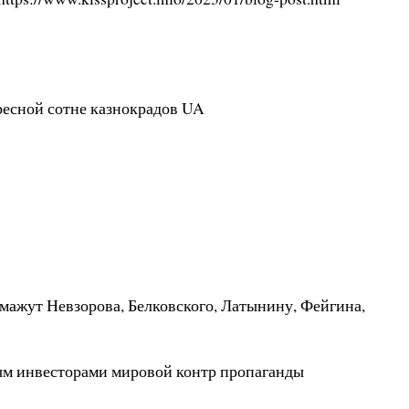
ересной сотне казнокрадов UA
змажут Невзорова, Белковского, Латынину, Фейгина,
ным инвесторами мировой контр пропаганды