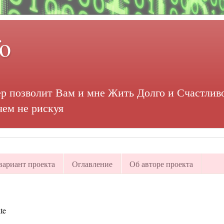
fo
р позволит Вам и мне Жить Долго и Счастливо
чем не рискуя
ариант проекта
Оглавление
Об авторе проекта
te