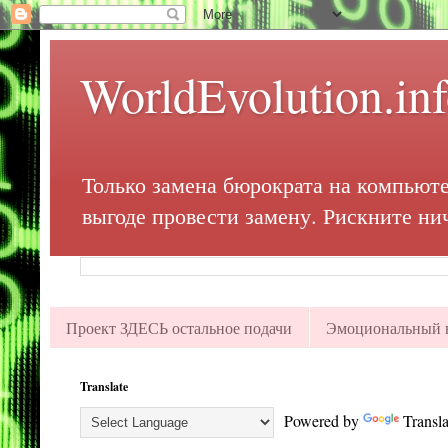
WorldEvolution.in
Только замена бюрократа на компьюте
выгоде провести замену. Рискните ни
Проект ЗДЕСЬ остальное подачи
Эмоциональный в
Translate
Powered by
Transla