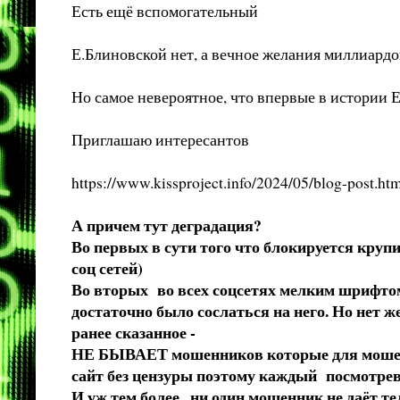
Есть ещё вспомогательный
Е.Блиновской нет, а вечное желания миллиардов
Но самое невероятное, что впервые в истори
Приглашаю интересантов
https://www.kissproject.info/2024/05/blog-post.ht
А причем тут деградация?
Во первых в сути того что блокируется круп
соц сетей)
Во вторых во всех соцсетях мелким шрифтом
достаточно было сослаться на него. Но нет ж
ранее сказанное -
НЕ БЫВАЕТ мошенников которые для мошенни
сайт без цензуры поэтому каждый посмотрев
И уж тем более
ни один мошенник не даёт т