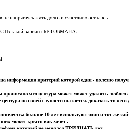
 не напрягаясь жить долго и счастливо осталось...
и ЕСТЬ такой вариант БЕЗ ОБМАНА.
ml
ица информации критерий которой один - полезно получ
 прописано что цензура может может удалять любого а
е цензура по своей глупости пытается, доказать то чег
чества больше 10 лет используют один и тот же сай
ших может крыть как хочет .
елефона который не менялся ТРИДЦАТЬ лет.