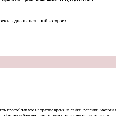
оекта, одно их названий которого
ь просто) так что не тратьте время на лайки, реплики, матюги и
м (которые большинство Землян может сделать не сходя с диван