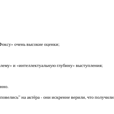
Фоксу» очень высокие оценки;
облему» и «интеллектуальную глубину» выступления;
енно.
овелись” на актёра - они искренне верили, что получили