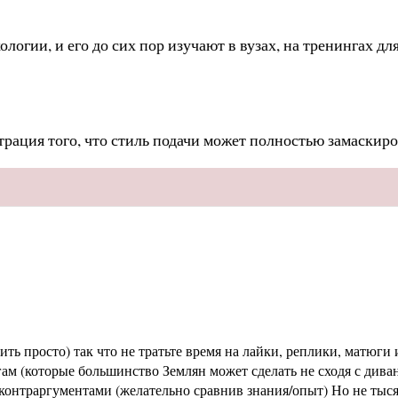
логии, и его до сих пор изучают в вузах, на тренингах д
трация того, что стиль подачи может полностью замаскиро
ь просто) так что не тратьте время на лайки, реплики, матюги и
м (которые большинство Землян может сделать не сходя с диван
раргументами (желательно сравнив знания/опыт) Но не тысячи 