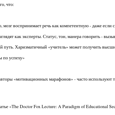
о, что:
, мозг воспринимает речь как компетентную - даже если с
лядят как эксперты. Статус, тон, манера говорить - выз
й путь. Харизматичный «учитель» может получить высшие
ы по успеху»
 авторы «мотивационных марафонов» - часто используют т
тье «The Doctor Fox Lecture: A Paradigm of Educational Se