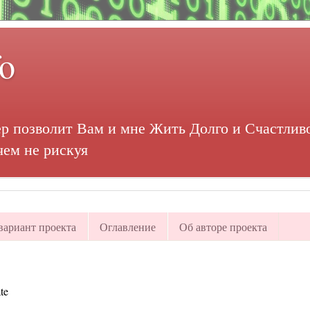
fo
р позволит Вам и мне Жить Долго и Счастливо
чем не рискуя
ариант проекта
Оглавление
Об авторе проекта
te