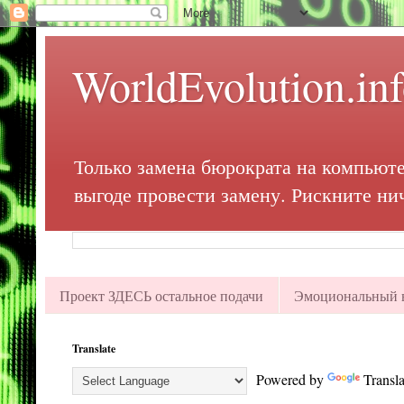
WorldEvolution.in
Только замена бюрократа на компьюте
выгоде провести замену. Рискните ни
Проект ЗДЕСЬ остальное подачи
Эмоциональный в
Translate
Powered by
Transla