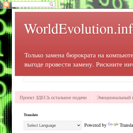
WorldEvolution.in
Только замена бюрократа на компьюте
выгоде провести замену. Рискните ни
Проект ЗДЕСЬ остальное подачи
Эмоциональный в
Translate
Powered by
Transla