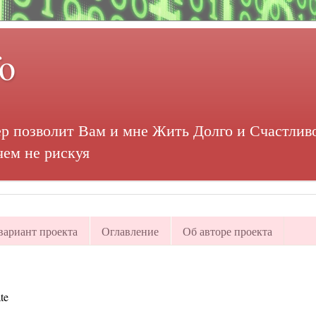
fo
р позволит Вам и мне Жить Долго и Счастливо
чем не рискуя
ариант проекта
Оглавление
Об авторе проекта
te