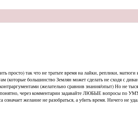
ь просто) так что не тратьте время на лайки, реплики, матюги и
м (которые большинство Землян может сделать не сходя с диван
раргументами (желательно сравнив знания/опыт) Но не тысячи 
не понятно, через комментарии задавайте ЛЮБЫЕ вопросы по УМУ
означает желание не разобраться, а убить время. Ничего не уд