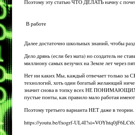
Поэтому эту статью ЧТО ДЕЛАТЬ начну с почем
В работе
Далее достаточно школьных знаний, чтобы разд
Дело дрянь (если без мата) но создатель не с
миллиону самых везучих на Земле лет через пят
Нет ни каких Мы, каждый отвечает только за С
технологий, хоть один богатый желающий ничем 
значит снова в топку всех НЕ ПОНИМАЮЩИХ что 
пустые понты, как правило мало работая имеют
Поэтому третьего варианта НЕТ даже в теории.
https://youtu.be/fxogrf-UL4I?si=VOYhtq0jF6LCtb