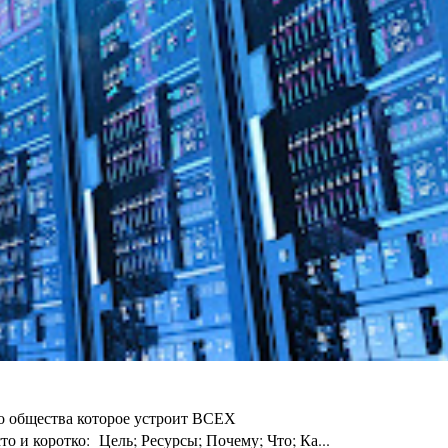
го общества которое устроит ВСЕХ
 и коротко: Цель; Ресурсы; Почему; Что; Ка...