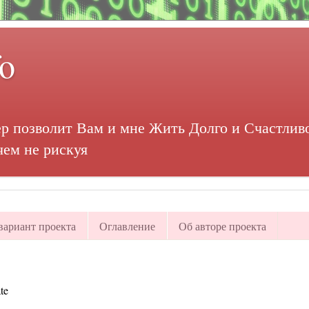
fo
р позволит Вам и мне Жить Долго и Счастливо
чем не рискуя
ариант проекта
Оглавление
Об авторе проекта
te