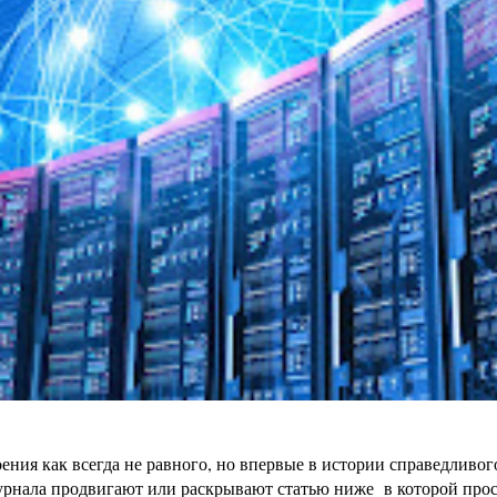
ения как всегда не равного, но впервые в истории справедливо
урнала продвигают или раскрывают статью ниже в которой просто