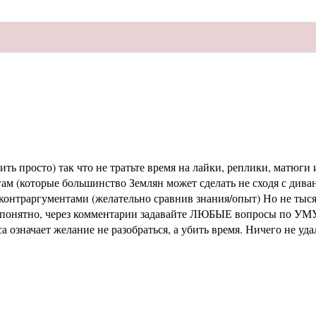
ь просто) так что не тратьте время на лайки, реплики, матюги и
м (которые большинство Землян может сделать не сходя с диван
раргументами (желательно сравнив знания/опыт) Но не тысячи 
не понятно, через комментарии задавайте ЛЮБЫЕ вопросы по УМУ
означает желание не разобраться, а убить время. Ничего не уд