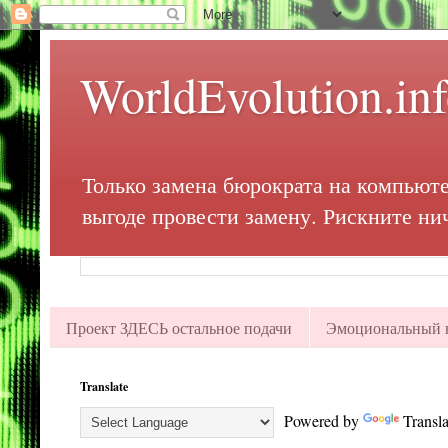
WorldEvolution.in
Только замена бюрократа на компьюте
выгоде провести замену. Рискните ни
Проект ЗДЕСЬ остальное подачи
Эмоциональный в
Translate
Powered by
Transla