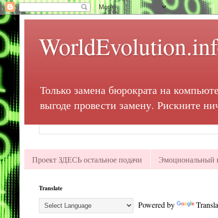
WorldEvolution.in
Только замена бюрократа на компьюте
выгоде провести замену. Рискните ни
Проект ЗДЕСЬ остальное подачи
Эмоциональный в
Translate
Powered by
Transla