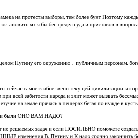
намека на протесты выборы, тем более бунт Поэтому каж
остановить хотя бы беспредел суда и приставов в вопро
 в целом Путину его окружению , публичным персонам, бо
ты сейчас самое слабое звено текущей цивилизации которо
ер при всей забитости народа и элит может вызвать бесс
везучие на земле прячась в пещерах бегая по нужде в к
ы ни были ОНО ВАМ НАДО?
вит не решаемых задач и если ПОСИЛЬНО поможете создать
Е изменения В. Путину и К надо срочно закончить беспр