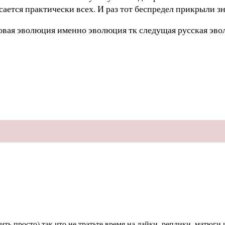
асается практически всех. И раз тот беспредел прикрыли
вая эволюция именно эволюция тк следущая русская эвол
ь просто) так что не тратьте время на лайки, реплики, матюги и