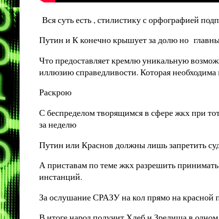
Вся суть есть , стилистику с орфографией под
Путин и К конечно крышует за долю но главны
Что предоставляет кремлю уникальную возможно
иллюзию справедливости. Которая необходима 
Раскрою
С беспределом творящимся в сфере жкх при тот
за неделю
Путин или Краснов должны лишь запретить суд
А приставам по теме жкх разрешить принима
инстанций.
За ослушание СРАЗУ на кол прямо на красной
В итоге народ получит Хлеб и Зрелища в одно