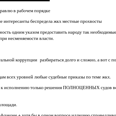
правлю в рабочем порядке
е интересанты беспредела жкх местные прохвосты
сть одним указом предоставить народу так необходимые 
при несменяемости власти.
альной коррупции разбираться долго и сложно, а вот с 
ам всех уровней любые судебные приказы по теме жкх.
ть к исполнению только решения ПОЛНОЦЕННЫХ судов вс
 площади.
м флаконе + хотя бы в одном вопросе иллюзию справедлив