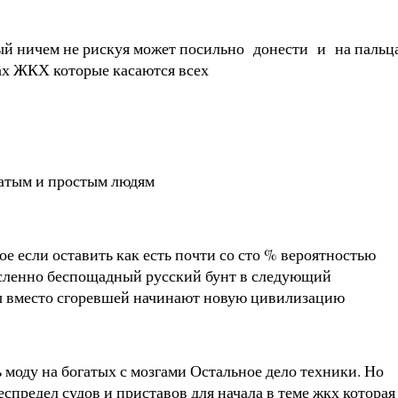
дый ничем не рискуя может посильно донести и на пальц
сах ЖКХ которые касаются всех
гатым и простым людям
е если оставить как есть почти со сто % вероятностью
мысленно беспощадный русский бунт в следующий
усты вместо сгоревшей начинают новую цивилизацию
 моду на богатых с мозгами Остальное дело техники. Но
едел судов и приставов для начала в теме жкх которая