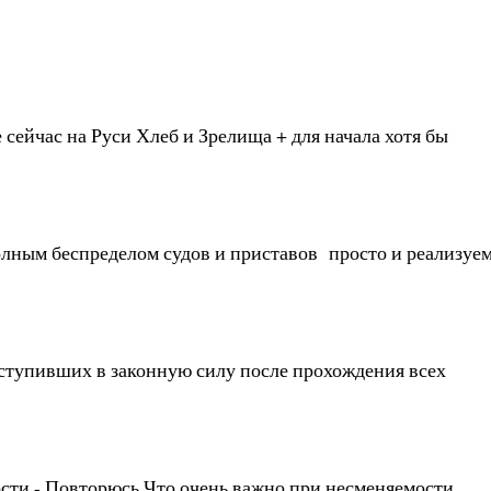
сейчас на Руси Хлеб и Зрелища + для начала хотя бы
полным беспределом судов и приставов просто и реализуе
тупивших в законную силу после прохождения всех
ости - Повторюсь Что очень важно при несменяемости