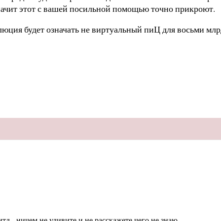
 значит этот с вашей посильной помощью точно прикроют.
юция будет означать не виртуальный пиЦ для восьми млр
тд - ничем не удивите и не расскажете чего не знаю.