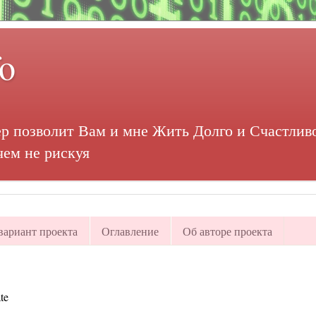
fo
р позволит Вам и мне Жить Долго и Счастливо
чем не рискуя
ариант проекта
Оглавление
Об авторе проекта
te