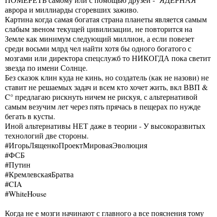
аврора и миллиарды сгоревших заживо.
Картина когда самая богатая страна планеты является самым
слабым звеном текущей цивилизации, не повторится на
Земле как минимум следующий миллион, а если повезет
среди восьми млрд чел найти хотя бы одного богатого с
мозгами или директора спецслужб то НИКОГДА пока светит
звезда по имени Солнце.
Без сказок клин куда не кинь, но создатель (как не назови) не
ставит не решаемых задач и всем кто хочет жить, вкл ВВП &
C° предлагаю рискнуть ничем не рискуя, с альтернативой
самым везучим лет через пять прячась в пещерах по нужде
бегать в кусты.
Иной альтернативы НЕТ даже в теории - У высокоразвитых
технологий две стороны.
#ИгорьЛященкоПроектМироваяЭволюция
#ФСБ
#Путин
#КремлевскаяБратва
#CIA
#WhiteHouse
Когда не е мозги начинают с главного а все пояснения тому