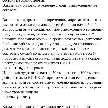
состоит из одного дерьма.
Власть и тн оппозиция конечно с моим утверждением не
согласна
Важность информации в современном мире зависит не от ее
важности, а от алгоритмов соц сетей и если важнейший
вопрос хотя бы не блокируют, мое утверждение о вопиющей
нищете подавляющего большинства в современной РФ
находит небольшой отклик в среде несогласных (согласные
безбожно забиты и редкий пустолайк предел готовности к
делам даже когда не надо ничем рисковать ) а вот не
согласные смелей но до сего дня в ответ на мою просьбу
подробно написать свой месячный доход и траты на самое
необходимое пока не откликнулся НИКТО
Рискните будете первым
Но так как чудес не бывает и 50 тыс пенсии и 100 тыс это
действительно НИЩЕТА при том что если если средняя
зарплата хотя бы соответствует уровню нишеты, то средняя
пенсия в рф составляет 23 тр то есть больше чем в два раза
ниже уровня нищеты
перехожу к лелу
Когда власть, элиты и сам народ не хотят видеть, что