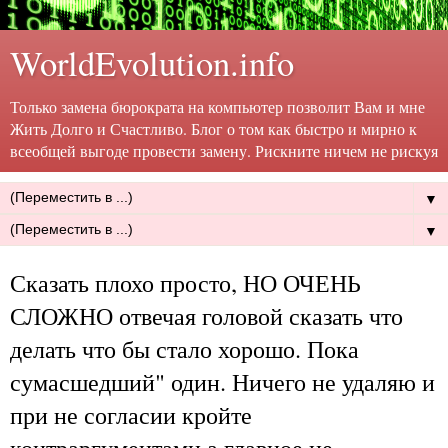
WorldEvolution.info
Только замена бюрократа на компьютер позволит Вам и мне
Жить Долго и Счастливо. Блог о том как быстро и мирно к
всеобщей выгоде провести замену. Рискните ничем не рискуя
▼
▼
Сказать плохо просто, НО ОЧЕНЬ
СЛОЖНО отвечая головой сказать что
делать что бы стало хорошо. Пока
сумасшедший" один. Ничего не удаляю и
при не согласии кройте
контраргументами а главное не