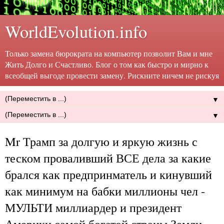
WorldEvolution.info
Только замена бюрократа на компьютер позволит Вам и мне
Жить Долго и Счастливо. Блог о том как быстро и мирно к
всеобщей выгоде провести замену. Рискните ничем не рискуя
▼
▼
Mr Трамп за долгую и яркую жизнь с
теском проваливший ВСЕ дела за какие
брался как предпринматель и кинувший
как минимум на бабки миллионы чел -
МУЛЬТИ миллиардер и президент
Америки самой богатой страны Земли.