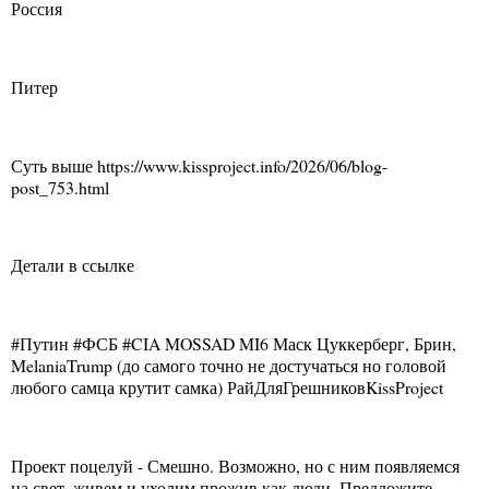
Россия
Питер
Суть выше https://www.kissproject.info/2026/06/blog-
post_753.html
Детали в ссылке
#Путин #ФСБ #CIA MOSSAD MI6 Маск Цуккерберг, Брин,
MelaniaTrump (до самого точно не достучаться но головой
любого самца крутит самка) РайДляГрешниковKissProject
Проект поцелуй - Смешно. Возможно, но с ним появляемся
на свет, живем и уходим прожив как люди. Предложите