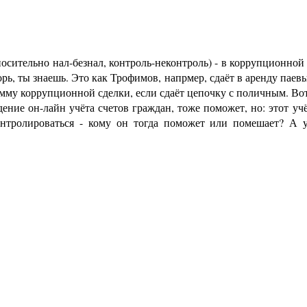
носительно нал-безнал, контроль-неконтроль) - в коррупционной 
орь, ты знаешь. Это как Трофимов, напрмер, сдаёт в аренду паев
умму коррупционной сделки, если сдаёт цепочку с поличным. Вот
ение он-лайн учёта счетов граждан, тоже поможет, но: этот учё
онтролироваться - кому он тогда поможет или помешает? А у