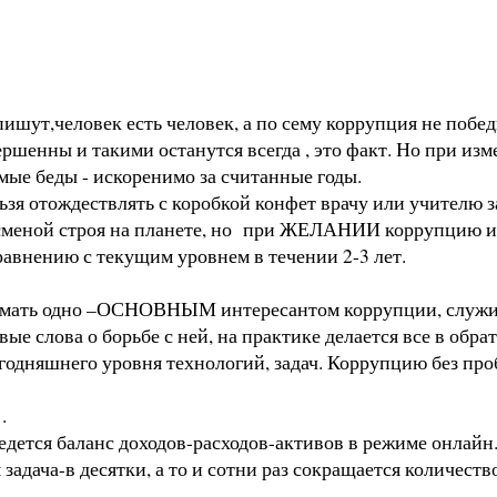
шут,человек есть человек, а по сему коррупция не поб
ершенны и такими останутся всегда , это факт. Но при из
ые беды - искоренимо за считанные годы.
 отождествлять с коробкой конфет врачу или учителю з
сменой строя на планете, но при ЖЕЛАНИИ коррупцию и 
авнению с текущим уровнем в течении 2-3 лет.
имать одно –ОСНОВНЫМ интересантом коррупции, служ
ые слова о борьбе с ней, на практике делается все в обра
дняшнего уровня технологий, задач. Коррупцию без про
.
тся баланс доходов-расходов-активов в режиме онлайн.Э
задача-в десятки, а то и сотни раз сокращается количест