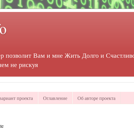
fo
р позволит Вам и мне Жить Долго и Счастливо
чем не рискуя
ариант проекта
Оглавление
Об авторе проекта
te