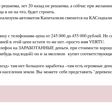
 решаемы, лет 20 назад не решаемы, а сейчас при желании 
а и не на что, будет строить.
 реализуем-автоматом Капитализм сменится на КАСоциали
ину с телефонами-цена от 245 000 до 455 000 рублей. Не 
амней в этой цене кстати то же нет.-просто имя VERTU.
ефон на ЗАРАБОТАННЫЕ деньги, при стоимости хорошего а
нибудь под водой) он и за миллион купит соответствующи
везд» там нет большого заработка –там есть огромные де
я населения земли. Вы можете себе представить "деревен