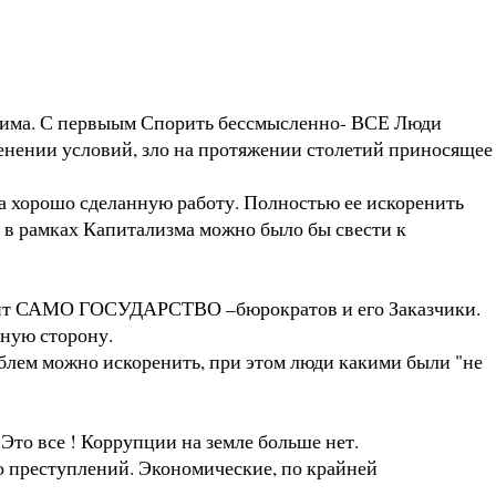
едима. С первыым Спорить бессмысленно- ВСЕ Люди
менении условий, зло на протяжении столетий приносящее
а хорошо сделанную работу. Полностью ее искоренить
в рамках Капитализма можно было бы свести к
ит САМО ГОСУДАРСТВО –бюрократов и его Заказчики.
тную сторону.
блем можно искоренить, при этом люди какими были "не
то все ! Коррупции на земле больше нет.
во преступлений. Экономические, по крайней