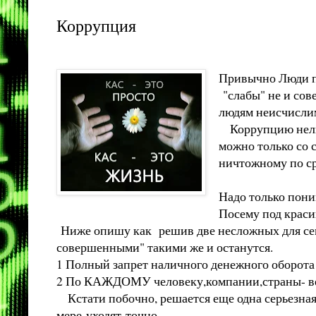
Коррупция
Привычно Люди пи
"слабы" не и сов
людям неисчислим
Коррупцию нельзя
можно только со 
ничтожному по ср
Надо только пон
Посему под красив
Ниже опишу как решив две несложных для сего
совершенными" такими же и останутся.
1 Полный запрет наличного денежного оборота 
2 По КАЖДОМУ человеку,компании,страны- веде
Кстати побочно, решается еще одна серьезная 
мере уходят точно.