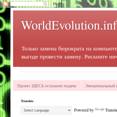
WorldEvolution.in
Только замена бюрократа на компьюте
выгоде провести замену. Рискните ни
Проект ЗДЕСЬ остальное подачи
Эмоциональный в
Translate
Powered by
Transla