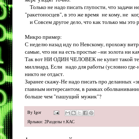
Только не надо писать глупости, что задачи не
"ракетоносцев", в это же время не кому, не когд
и Совсем другое дело, что как только мы это
Микро пример:
С неделю назад иду по Невскому, прохожу витр
самые, что ни на есть простые –ни золота ни к
Так вот НИ ОДИН ЧЕЛОВЕК не купит такой тел
миллиард. Если надо для работы (условно где-
никто не отдаст.
Заранее скажу-Не надо писать про деланных «з
главным интересантом, в рамках оболванивани
больше чем "пашущий мужик"?
By
Igor
Ярлыки:
2Разделы т.КАС