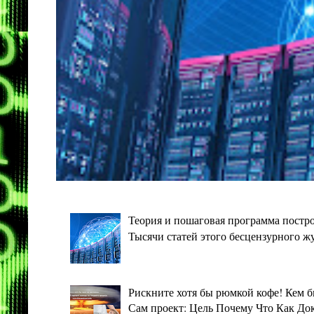
Теория и пошаговая программа постро
Тысячи статей этого бесцензурного ж
Рискните хотя бы рюмкой кофе! Кем 
Сам проект: Цель Почему Что Как Дока