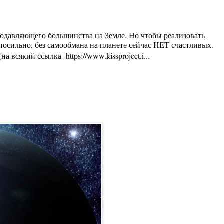
 подавляющего большинства на Земле. Но чтобы реализовать
осильно, без самообмана на планете сейчас НЕТ счастливых.
 всякий ссылка https://www.kissproject.i...