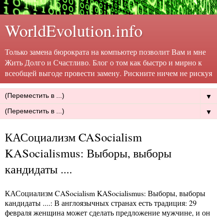
WorldEvolution.info
Только замена бюрократа на компьютер позволит Вам и мне
Жить Долго и Счастливо. Блог о том как быстро и мирно к
всеобщей выгоде провести замену. Рискните ничем не рискуя
▼
▼
КАСоциализм CASocialism
KASocialismus: Выборы, выборы
кандидаты ....
КАСоциализм CASocialism KASocialismus: Выборы, выборы
кандидаты ....
: В англоязычных странах есть традиция: 29
февраля женщина может сделать предложение мужчине, и он