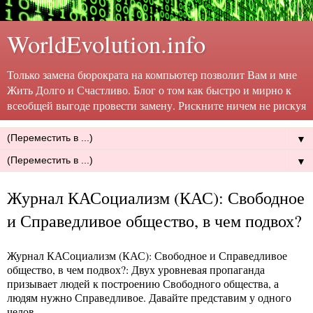
WorldEvolution.info
Только замена бюрократа на компьютер позволит Вам и мне
Жить Долго и Счастливо. Блог о том как быстро и мирно к
всеобщей выгоде провести замену. Рискните ничем не рискуя
▼
▼
Журнал КАСоциализм (КАС): Свободное
и Справедливое общество, в чем подвох?
Журнал КАСоциализм (КАС): Свободное и Справедливое
общество, в чем подвох?
: Двух уровневая пропаганда
призывает людей к построению Свободного общества, а
людям нужно Справедливое. Давайте представим у одного
челов...