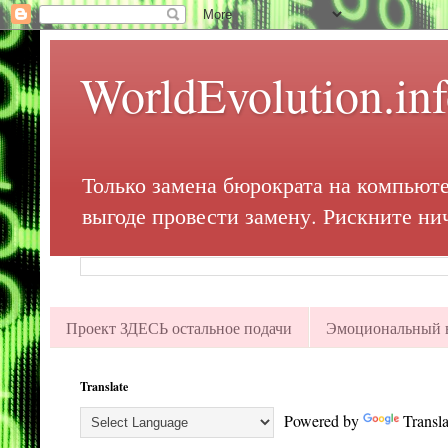
WorldEvolution.in
Только замена бюрократа на компьюте
выгоде провести замену. Рискните ни
Проект ЗДЕСЬ остальное подачи
Эмоциональный в
Translate
Powered by
Transla