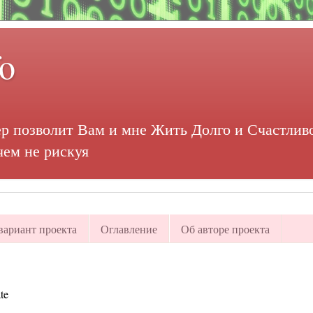
fo
р позволит Вам и мне Жить Долго и Счастливо
чем не рискуя
ариант проекта
Оглавление
Об авторе проекта
te