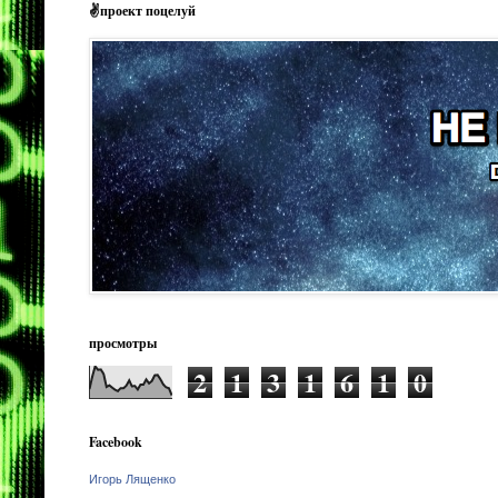
✌проект поцелуй
просмотры
2
1
3
1
6
1
0
Facebook
Игорь Лященко