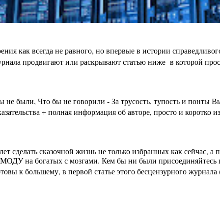
ения как всегда не равного, но впервые в истории справедливо
урнала продвигают или раскрывают статью ниже в которой просто
бы не были, Что бы не говорили - За трусость, тупость и пон
зательства + полная информация об авторе, просто и коротко из
лет сделать сказочной жизнь не только избранных как сейчас, а
МОДУ на богатых с мозгами. Кем бы ни были присоединяйтесь п
вы к большему, в первой статье этого бесцензурного журнала (на