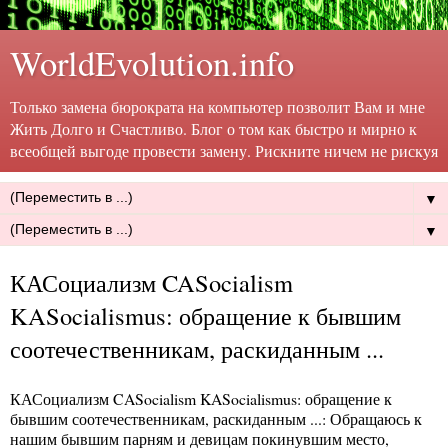
WorldEvolution.info
Только замена бюрократа на компьютер позволит Вам и мне
Жить Долго и Счастливо. Блог о том как быстро и мирно к
всеобщей выгоде провести замену. Рискните ничем не рискуя
▼
▼
КАСоциализм CASocialism
KASocialismus: обращение к бывшим
соотечественникам, раскиданным ...
КАСоциализм CASocialism KASocialismus: обращение к
бывшим соотечественникам, раскиданным ...
: Обращаюсь к
нашим бывшим парням и девицам покинувшим место,