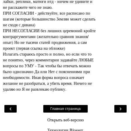
лайки, реплики, матюги итд - ничем не удивите и
не расскажете чего не знаю.
ПРИ СОГЛАСИИ - действуйте, все расписано по
шагам (которые большинство Землян может сделать
не сходя с дивана)
ПРИ НЕСОГЛАСИИ без лишних церемоний кройте
контраргументами (желательно сравнив знания/
опыт) Но не тысячи статей продвижения, а сам
проект (первая ссылка на обложке)
Излагать стараюсь просто и полно, но если что то
не понятно, через комментарии задавайте ЛЮБЫЕ
вопросы по УМУ - Так чтобы бы отвечать можно
было однозначно Да или Нет с пояснениями при
необходимости. Иная форма вопроса означает
желание не разобраться, а убить время. Ничего не
удаляю но Я не развлекаю публику.
‹
›
Главная страница
Открыть веб-версию
Технологии
Blogger
.