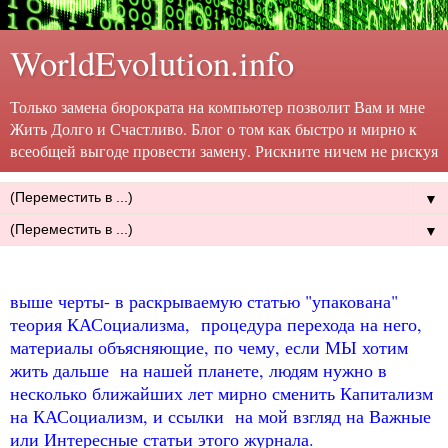
WorldEvolution.info
Только замена бюрократа на компьютер позволит Вам и мне
Жить Долго и Счастливо. Блог о том как быстро и мирно к
всеобщей выгоде провести замену. Рискните ничем не рискуя
▼
▼
выше черты- в раскрываемую статью "упакована"
теория КАСоциализма, процедура перехода на него,
материалы объясняющие, по чему, если МЫ хотим
жить дальше на нашей планете, людям нужно в
несколько ближайших лет мирно сменить Капитализм
на КАСоциализм, и ссылки на мой взгляд на Важные
или Интересные статьи этого журнала.