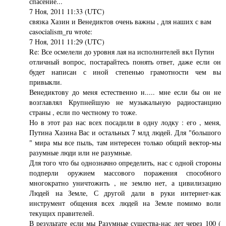
спасение...
7 Ноя, 2011 11:33 (UTC)
связка Хазин и Венедиктов очень важны , для наших с вам
casocialism_ru wrote:
7 Ноя, 2011 11:29 (UTC)
Re: Все осмелели до уровня лая на исполнителей вкл Путин
отличный вопрос, постарайтесь понять ответ, даже если он
будет написан с иной степенью грамотности чем вы
привыкли.
Венедиктову до меня естественно н..... мне если бы он не
возглавлял Крупнейшую не музыкальную радиостанцию
страны , если по честному то тоже.
Но в этот раз нас всех посадили в одну лодку : его , меня,
Путина Хазина Вас и остальных 7 млд людей. Для "большого
" мира мы все пыль, там интересен только общий вектор-мы
разумные люди или не разумные.
Для того что бы однозначно определить, нас с одной стороны
подперли оружием массового поражения способного
многократно уничтожить , не землю нет, а цивилизацию
Людей на Земле, С другой дали в руки интернет-как
инструмент общения всех людей на Земле помимо воли
текущих правителей.
В результате если мы Разумные существа-нас лет через 100 (