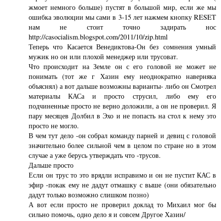
жмоет немного больше) пустят в большой мир, если же мы
ошибка эволюции мы сами в 3-15 лет нажмем кнопку RESET
нам не стоит точно задирать нос
http://casocialism.blogspot.com/2011/10/zip.html
Теперь что Касается Венедиктова-Он без сомнения умный
мужик но он или плохой менеджер или трусоват.
Что происходит на Земле он с его головой не может не
понимать (тот же г Хазин ему неоднократно наверняка
объяснял) а вот дальше возможны варианты- либо он Смотрел
материалы КАСа и просто струсил, либо ему его
подчиненные просто не верно доложили, а он не проверил. Я
пару месяцев Долбил в Эхо и не попасть на стол к нему это
просто не могло.
В чем тут дело -он собрал команду парней и девиц с головой
значительно более сильной чем в целом по стране но в этом
случае а уже берусь утверждать что -трусов.
Дальше просто
Если он трус то это врядли исправимо и он не пустит КАС в
эфир -покак ему не дадут отмашку с выше (они обязательно
дадут только возможно слишком позно)
А вот если просто не проверил доклад то Михаил мог бы
сильно помочь, одно дело я и совсем Другое Хазин/