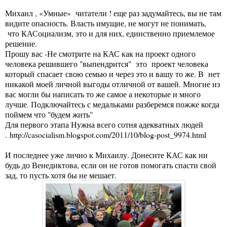
Михаил , «Умные» читатели ! еще раз задумайтесь, вы не там
видите опасность. Власть имущие, не могут не понимать,
что КАСоциализм, это и для них, единственно приемлемое
решение.
Прошу вас -Не смотрите на КАС как на проект одного
человека решившего "выпендрится" это проект человека
который спасает свою семью и через это и вашу то же. В нет
никакой моей личной выгоды отличной от вашей. Многие из
вас могли бы написать то же самое а некоторые и много
лучше. Подключайтесь с медальками разберемся пожже когда
поймем что "будем жить"
Для первого этапа Нужна всего сотня адекватных людей
.
http://casocialism.blogspot.com/2011/10/blog-post_9974.html
И последнее уже лично к Михаилу. Донесите КАС как ни
будь до Венедиктова, если он не готов помогать спасти свой
зад, то пусть хотя бы не мешает.