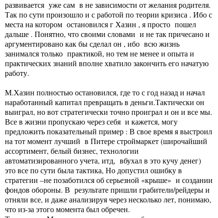
развивается уже сам в не зависимости от желания родителя.
Так по сути произошло и с работой по теории кризиса . Ибо с
места на котором остановился г Хазин , я просто пошел
дальше . Понятно, что своими словами и не так причесано и
аргументировано как бы сделал он , ибо всю жизнь
занимался только практикой, но тем не менее и опыта и
практических знаний вполне хватило закончить его начатую
работу.
М.Хазин полностью остановился, где то с год назад и начал
наработанный капитал превращать в деньги.Тактически он
выиграл, но вот стратегически точно проиграл и он и все мы.
Все в жизни пропускаю через себя и кажется, могу
предложить показательный пример : В свое время я выстроил
на тот момент лучший в Питере строймаркет (широчайший
ассортимент, белый бизнес, технологии
автоматизированного учета, итд, вбухал в это кучу денег)
это все по сути была тактика, Но допустил ошибку в
стратегии –не позаботился об серьезной «крыше» и создании
фондов обороны. В результате пришли грабители/рейдеры и
отняли все, и даже анализируя через несколько лет, понимаю,
что из-за этого момента был обречен.