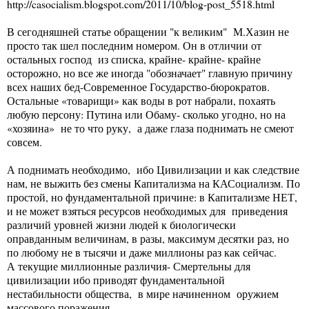
http://casocialism.blogspot.com/2011/10/blog-post_5518.html
В сегодняшней статье обращении "к великим" М.Хазин не
просто так шел последним номером. Он в отличии от
остальных господ из списка, крайне- крайне- крайне
осторожно, но все же иногда "обозначает" главную причину
всех наших бед-Современное Государство-бюрократов.
Остальные «товарищи» как воды в рот набрали, похаять
любую персону: Путина или Обаму- сколько угодно, но на
«хозяина» не то что руку, а даже глаза поднимать не смеют
совсем.
А поднимать необходимо, ибо Цивилизации и как следствие
нам, не выжить без смены Капитализма на КАСоциализм. По
простой, но фундаментальной причине: в Капитализме НЕТ,
и не может взяться ресурсов необходимых для приведения
различий уровней жизни людей к биологически
оправданным величинам, в разы, максимум десятки раз, но
по любому не в тысячи и даже миллионы раз как сейчас.
А текущие миллионные различия- Смертельны для
цивилизации ибо приводят фундаментальной
нестабильности общества, в мире начиненном оружием
массового поражения.