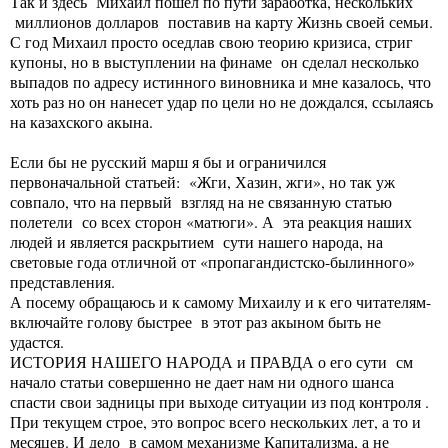
Так и здесь Михаил пошел по пути заработка, нескольких
миллионов долларов поставив на карту Жизнь своей семьи.
С год Михаил просто оседлав свою теорию кризиса, стриг
купоны, но в выступлении на финаме он сделал несколько
выпадов по адресу истинного виновника и мне казалось, что
хоть раз но он нанесет удар по цели но не дождался, ссылаясь
на казахского акына.
Если бы не русский марш я бы и ограничился
первоначальной статьей: «Жги, Хазин, жги», но так уж
совпало, что на первый взгляд на не связанную статью
полетели со всех сторон «матюги». А эта реакция наших
людей и является раскрытием сути нашего народа, на
световые года отличной от «пропагандистско-былинного»
представления.
А посему обращаюсь и к самому Михаилу и к его читателям-
включайте голову быстрее в этот раз акыном быть не
удастся.
ИСТОРИЯ НАШЕГО НАРОДА и ПРАВДА о его сути см
начало статьи совершенно не дает нам ни одного шанса
спасти свои задницы при выходе ситуации из под контроля .
При текущем строе, это вопрос всего нескольких лет, а то и
месяцев. И дело в самом механизме Капитализма, а не