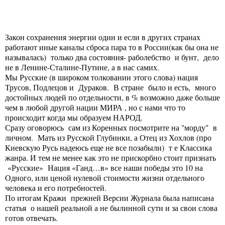
Закон сохранения энергии один и если в других странах
работают иные каналы сброса пара то в России(как бы она не
называлась) только два состояния- раболебство и бунт, дело
не в Ленине-Сталине-Путине, а в нас самих.
Мы Русские (в широком толковании этого слова) нация
Трусов, Подлецов и Дураков. В стране было и есть, много
достойных людей по отдельности, в % возможно даже больше
чем в любой другой нации МИРА , но с нами что то
происходит когда мы образуем НАРОД.
Сразу оговорюсь сам из Коренных посмотрите на "морду" в
личном. Мать из Русской Глубинки, а Отец из Хохлов (про
Киевскую Русь надеюсь еще не все позабыли) т е Классика
жанра. И тем не менее как это не прискорбно стоит признать
«Русские» Нация «Ганд…в» все наши победы это 10 на
Одного, или ценой нулевой стоимости жизни отдельного
человека и его потребностей.
По итогам Кражи прежней Версии Журнала была написана
статья о нашей реальной а не былинной сути и за свои слова
готов отвечать.