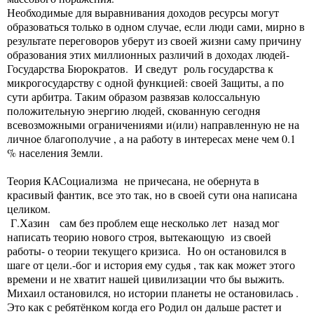
Необходимые для выравнивания доходов ресурсы могут
образоваться только в одном случае, если люди сами, мирно в
результате переговоров уберут из своей жизни саму причину
образования этих миллионных различий в доходах людей-
Государства Бюрократов. И сведут роль государства к
микрогосударству с одной функцией: своей Защиты, а по
сути арбитра. Таким образом развязав колоссальную
положительную энергию людей, скованную сегодня
всевозможными ограничениями и(или) направленную не на
личное благополучие , а на работу в интересах мене чем 0.1
% населения Земли.
Теория КАСоциализма не причесана, не обернута в
красивый фантик, все это так, но в своей сути она написана
целиком.
Г.Хазин сам без проблем еще несколько лет назад мог
написать теорию нового строя, вытекающую из своей
работы- о теории текущего кризиса. Но он остановился в
шаге от цели.-бог и история ему судья , так как может этого
времени и не хватит нашей цивилизации что бы выжить.
Михаил остановился, но истории планеты не остановилась .
Это как с ребятёнком когда его Родил он дальше растет и