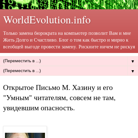
WorldEvolution.info
Только замена бюрократа на компьютер позволит Вам и мне
Жить Долго и Счастливо. Блог о том как быстро и мирно к
всеобщей выгоде провести замену. Рискните ничем не рискуя
▼
▼
Открытое Письмо М. Хазину и его
"Умным" читателям, совсем не там,
увидевшим опасность.