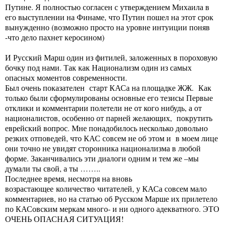
Путине. Я полностью согласен с утверждением Михаила в
его выступлении на Финаме, что Путин пошел на этот срок
вынужденно (возможно просто на уровне интуиции поняв
-что дело пахнет керосином)
И Русский Марш один из фитилей, заложенных в пороховую
бочку под нами. Так как Национализм один из самых
опасных моментов современности.
Был очень показателен старт КАСа на площадке ЖЖ. Как
только были сформулированы основные его тезисы Первые
отклики и комментарии полетели не от кого нибудь, а от
националистов, особенно от парней желающих, покрутить
еврейский вопрос. Мне понадобилось несколько довольно
резких отповедей, что КАС совсем не об этом и в моем лице
они точно не увидят сторонника национализма в любой
форме. Заканчивались эти диалоги одним и тем же –мы
думали ты свой, а ты ……..
Последнее время, несмотря на вновь
возрастающее количество читателей, у КАСа совсем мало
комментариев, но на статью об Русском Марше их прилетело
по КАСовским меркам много- и ни одного адекватного. ЭТО
ОЧЕНЬ ОПАСНАЯ СИТУАЦИЯ!