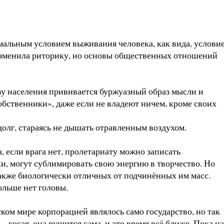
мальным условием выживания человека, как вида, услови
изменила риторику, но основы общественных отношений
у населения прививается буржуазный образ мысли и
обственники», даже если не владеют ничем, кроме своих
олг, стараясь не дышать отравленным воздухом.
 если врага нет, пролетариату можно записать
, могут сублимировать свою энергию в творчество. Но
также биологически отличных от подчинённых им масс.
ольше нет головы.
ком мире корпорацией являлось само государство, но так
 косая, она рушится сама, и это время всё ближе. Пока на