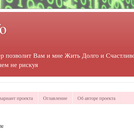
fo
р позволит Вам и мне Жить Долго и Счастливо
чем не рискуя
ариант проекта
Оглавление
Об авторе проекта
te