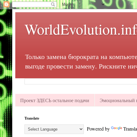
WorldEvolution.in
Только замена бюрократа на компьюте
выгоде провести замену. Рискните ни
Проект ЗДЕСЬ остальное подачи
Эмоциональный в
Translate
Powered by
Transla