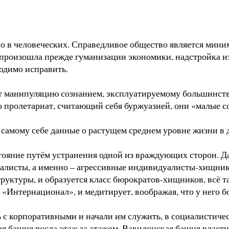
 в человеческих. Справедливое общество является мини
 произошла прежде гуманизации экономики, надстройка 
одимо исправить.
т манипуляцию сознанием, эксплуатируемому большинств
о пролетариат, считающий себя буржуазией, они «малые с
самому себе данные о растущем среднем уровне жизни в д
ояние путём устранения одной из враждующих сторон. Да,
алисты, а именно – агрессивные индивидуалисты-хищники
руктуры, и образуется класс бюрократов-хищников, всё 
е «Интернационал», и медитирует, воображая, что у него б
 с корпоративными и начали им служить, в социалистичес
я башня росла этаж за этажом. Вавилонская башня власти –