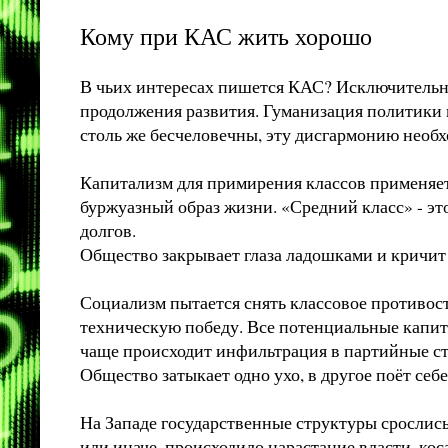
Кому при КАС жить хорошо
В чьих интересах пишется КАС? Исключительно
продолжения развития. Гуманизация политики
столь же бесчеловечны, эту дисгармонию необх
Капитализм для примирения классов применяе
буржуазный образ жизни. «Средний класс» - эт
долгов.
Общество закрывает глаза ладошками и кричит 
Социализм пытается снять классовое противост
техническую победу. Все потенциальные капит
чаще происходит инфильтрация в партийные ст
Общество затыкает одно ухо, в другое поёт себ
На Западе государственные структуры срослись
или иначе, происходило нарастание власти, коса