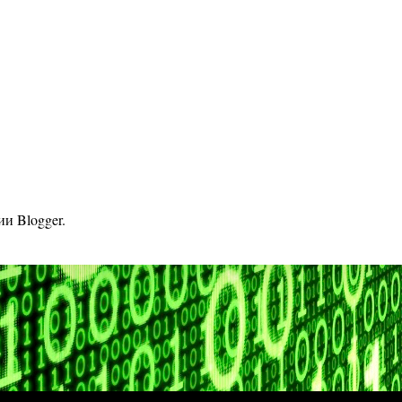
гии
Blogger
.