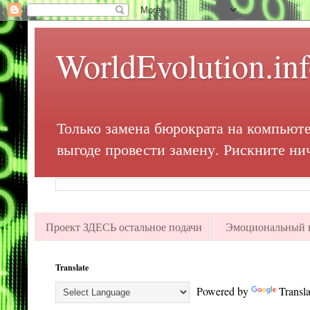
WorldEvolution.in
Только замена бюрократа на компьюте
выгоде провести замену. Рискните ни
Проект ЗДЕСЬ остальное подачи
Эмоциональный в
Translate
Powered by
Transla