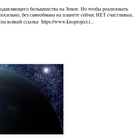
 подавляющего большинства на Земле. Но чтобы реализовать
осильно, без самообмана на планете сейчас НЕТ счастливых.
 всякий ссылка https://www.kissproject.i...