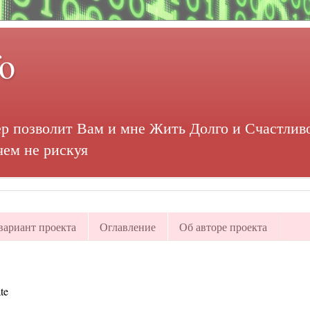
fo
р позволит Вам и мне Жить Долго и Счастливо
чем не рискуя
ариант проекта
Оглавление
Об авторе проекта
te