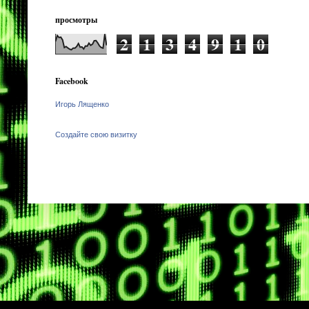
просмотры
2
1
3
4
9
1
0
Facebook
Игорь Лященко
Создайте свою визитку