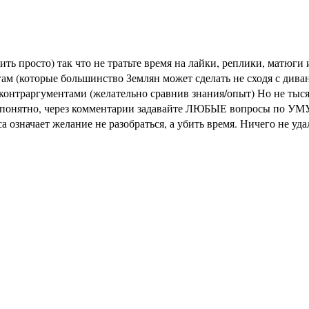
ь просто) так что не тратьте время на лайки, реплики, матюги и
м (которые большинство Землян может сделать не сходя с диван
раргументами (желательно сравнив знания/опыт) Но не тысячи 
не понятно, через комментарии задавайте ЛЮБЫЕ вопросы по УМУ
означает желание не разобраться, а убить время. Ничего не уд