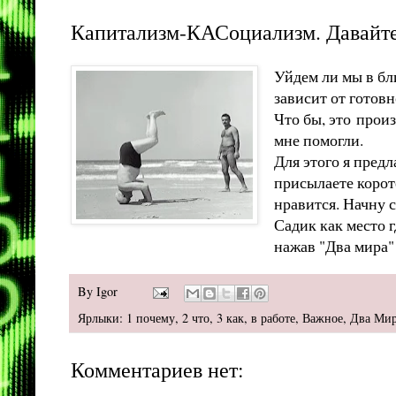
Капитализм-КАСоциализм. Давайт
Уйдем ли мы в бл
зависит от готовн
Что бы, это прои
мне помогли.
Для этого я пред
присылаете корот
нравится. Начну 
Садик как место г
нажав "Два мира
By
Igor
Ярлыки:
1 почему
,
2 что
,
3 как
,
в работе
,
Важное
,
Два Ми
Комментариев нет: