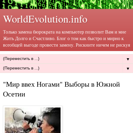
WorldEvolution.info
Только замена бюрократа на компьютер позволит Вам и мне
Жить Долго и Счастливо. Блог о том как быстро и мирно к
всеобщей выгоде провести замену. Рискните ничем не рискуя
▼
▼
"Мир ввех Ногами" Выборы в Южной
Осетии