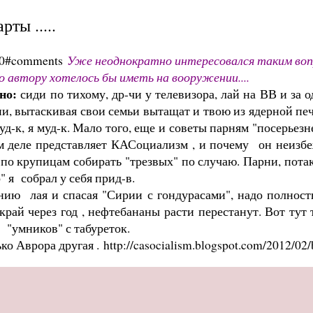
ты .....
640#comments
Уже неоднократно интересовался таким вопро
о автору хотелось бы иметь на вооружении....
жно:
сиди по тихому, др-чи у телевизора, лай на ВВ и за 
ни, вытаскивая свои семьи вытащат и твою из ядерной печи
 муд-к, я муд-к. Мало того, еще и советы парням "посерьезн
ом деле представляет КАСоциализм , и почему он неизбе
, по крупицам собирать "трезвых" по случаю. Парни, пота
" я собрал у себя прид-в.
 лая и спасая "Сирии с гондурасами", надо полностью
край через год , нефтебананы расти перестанут. Вот тут
е "умников" с табуреток.
ько Аврора другая .
http://casocialism.blogspot.com/2012/02