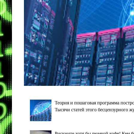
Теория и пошаговая программа постро
Тысячи статей этого бесцензурного ж
Рискните хотя бы рюмкой кофе! Кем 