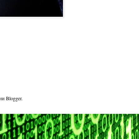
гии
Blogger
.