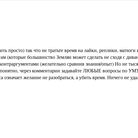
ь просто) так что не тратьте время на лайки, реплики, матюги и
м (которые большинство Землян может сделать не сходя с диван
раргументами (желательно сравнив знания/опыт) Но не тысячи 
не понятно, через комментарии задавайте ЛЮБЫЕ вопросы по УМУ
означает желание не разобраться, а убить время. Ничего не уд