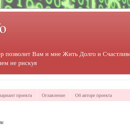
fo
р позволит Вам и мне Жить Долго и Счастливо
чем не рискуя
ариант проекта
Оглавление
Об авторе проекта
te