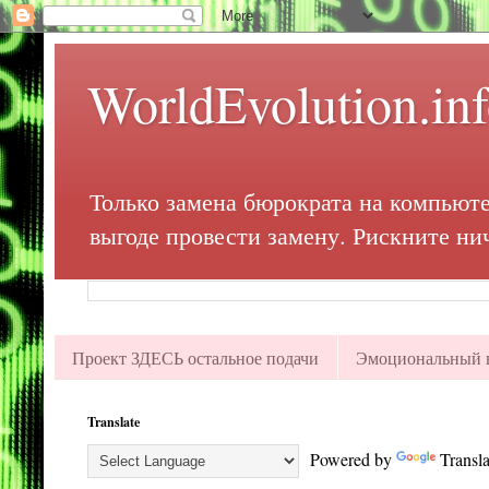
WorldEvolution.in
Только замена бюрократа на компьюте
выгоде провести замену. Рискните ни
Проект ЗДЕСЬ остальное подачи
Эмоциональный в
Translate
Powered by
Transla