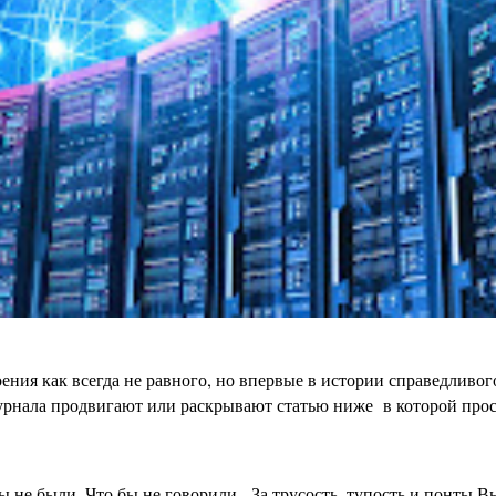
ения как всегда не равного, но впервые в истории справедливо
урнала продвигают или раскрывают статью ниже в которой просто
бы не были, Что бы не говорили - За трусость, тупость и пон