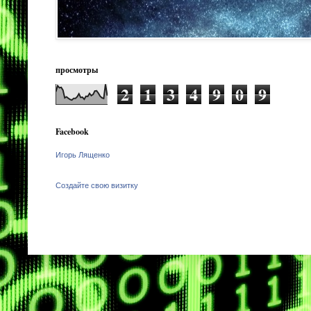
просмотры
2
1
3
4
9
0
9
Facebook
Игорь Лященко
Создайте свою визитку