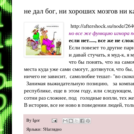
не дал бог, ни хороших мозгов ни кар
http://aftershock.su/node/2
но все же функцию игнора п
если нет....., все же не сло
Если повезет то другие пар
и давай стучать, я муд-к, я
что бы понять, что на сам
места куда уже сами смогут, дотянутся, что бы
ничего не зависит, самолюбие тешат- "во скоко
Занимая выжидательную позицию, за компанию
республике, еще в этом году, или следующем, 
сотни раз сложнее, под голодные вопли, тех ж
В истории, все не ново в поведении людей, тол
By
Igor
Ярлыки:
5Наглядно