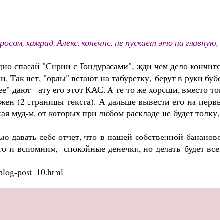
сом, камрад. Алекс, конечно, не пускает это на главную,
одно спасай "Сирии с Гондурасами", жди чем дело кончитс
. Так нет, "орлы" встают на табуретку, берут в руки буб
ее" дают - ату его этот КАС. А те то же хороши, вместо то
жен (2 страницы текста). А дальше вывести его на перв
кая муд-м, от которых при любом раскладе не будет толку,
 давать себе отчет, что в нашей собственной бананов
 то и вспомним, спокойные денечки, но делать будет все
/blog-post_10.html