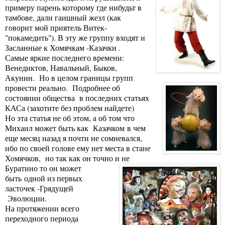
примеру парень которому где нибудьт в
тамбове, дали гаишный жезл (как
говорит мой приятель Витек-
"покамедить"). В эту же группу входят и
Засланные к Хомячкам -Казачки .
Самые яркие последнего времени:
Венедиктов, Навальный, Быков,
Акунин. Но в целом границы групп
провести реально. Подробнее об
состоянии общества в последних статьях
КАСа (захотите без проблем найдете)
Но эта статья не об этом, а об том что
Михаил может быть как Казачком
в чем
еще месяц назад я почти не сомневался
,
ибо по своей голове ему нет места в стане
Хомячков, но так как он точно и не
Буратино то он может
быть
одной из первых
ласточек -Грядущей
Эволюции.
На протяжении всего
переходного периода