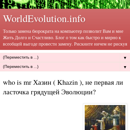
WorldEvolution.info
Только замена бюрократа на компьютер позволит Вам и мне
Жить Долго и Счастливо. Блог о том как быстро и мирно к
всеобщей выгоде провести замену. Рискните ничем не рискуя
▼
▼
who is mr Хазин ( Khazin ), не первая ли
ласточка грядущей Эволюции?