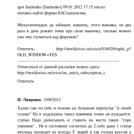
igor liachenko [liachenko] 09.01.2012 17:15 писал:
пытаясь найти формы КАСоциализма
Михаллеонидыч, да забаньте, наконец, этого маньяка, он два
раза в день рожает темы про свою маничку, сколько можно
уже ему глумиться над форумом?
Ответить: http://worldcrisis.ru/crisis/934020/replic_p?
OLD_WINDOW=YES
--------------------------------------------------------------------
Отписаться от данной рассылки можно здесь:
http://worldcrisis.ru/crisis/wc_mir/a_subscription_t.
Ответить
И. Лященко.
1/09/2012
Хазин сам по себе и похоже на большом перепутье "в своей
голове" Но в подсказках таких хомячков точно не нуждается.
статью Надо дописывать и ставить на место таких "горе
умников" , Не в состоянии сосчитать до 2.(ибо даже 1 статья
реплика проходит не всегда) У людей и так голова кругом а