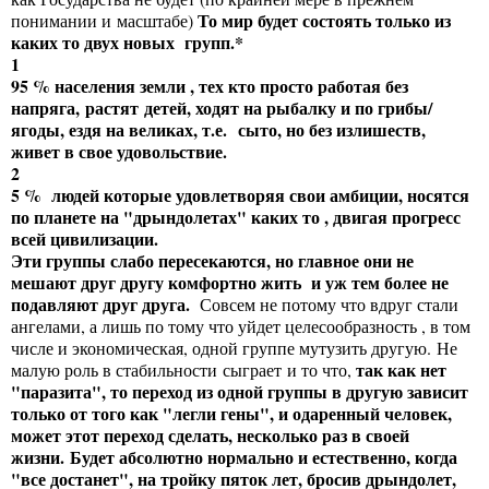
То мир будет состоять только из
понимании и масштабе)
каких то двух новых групп.*
1
95 % населения земли , тех кто просто работая без
напряга, растят детей, ходят на рыбалку и по грибы/
ягоды, ездя на великах, т.е.
сыто, но без излишеств,
живет в свое удовольствие.
2
5 % людей которые удовлетворяя свои амбиции, носятся
по планете на "дрындолетах" каких то , двигая прогресс
всей цивилизации.
Эти группы слабо пересекаются, но главное они не
мешают друг другу комфортно жить и уж тем более не
подавляют друг друга.
Совсем не потому что вдруг стали
ангелами, а лишь по тому что уйдет целесообразность , в том
числе и экономическая, одной группе мутузить другую. Не
так как нет
малую роль в стабильности сыграет и то что,
"паразита", то переход из одной группы в другую зависит
только от того как "легли гены", и одаренный человек,
может этот переход сделать, несколько раз в своей
жизни.
Будет абсолютно нормально и естественно, когда
"все достанет", на тройку пяток лет, бросив дрындолет,