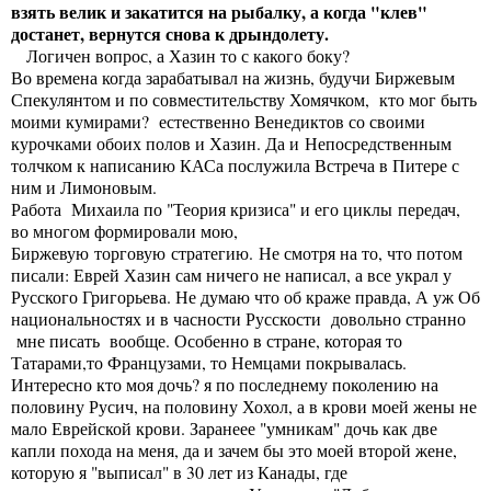
взять велик и закатится на рыбалку, а когда "клев"
достанет, вернутся снова к дрындолету.
Логичен вопрос, а Хазин то с какого боку?
Во времена когда зарабатывал на жизнь, будучи Биржевым
Спекулянтом и по совместительству Хомячком, кто мог быть
моими кумирами? естественно Венедиктов со своими
курочками обоих полов и Хазин. Да и Непосредственным
толчком к написанию КАСа послужила Встреча в Питере с
ним и Лимоновым.
Работа Михаила по "Теория кризиса" и его циклы передач,
во многом формировали мою,
Биржевую торговую стратегию. Не смотря на то, что потом
писали: Еврей Хазин сам ничего не написал, а все украл у
Русского Григорьева. Не думаю что об краже правда, А уж Об
национальностях и в часности Русскости довольно странно
мне писать вообще. Особенно в стране, которая то
Татарами,то Французами, то Немцами покрывалась.
Интересно кто моя дочь? я по последнему поколению на
половину Русич, на половину Хохол, а в крови моей жены не
мало Еврейской крови. Заранеее "умникам" дочь как две
капли похода на меня, да и зачем бы это моей второй жене,
которую я "выписал" в 30 лет из Канады, где