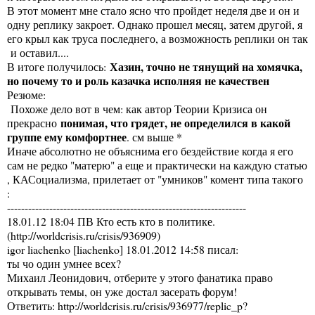
В этот момент мне стало ясно что пройдет неделя две и он и
одну реплику закроет. Однако прошел месяц, затем другой, я
его крыл как труса последнего, а возможность реплики он так
и оставил....
Хазин, точно не тянущий на хомячка,
В итоге получилось:
но почему то и роль казачка исполняя не качествен
Резюме:
Похоже дело вот в чем: как автор Теории Кризиса он
понимая, что грядет, не определился в какой
прекрасно
группе ему комфортнее
. см выше *
Иначе абсолютно не объяснима его бездействие когда я его
сам не редко "матерю" а еще и практически на каждую статью
, КАСоциализма, прилетает от "умников" комент типа такого
:
--------------------------------------------------------------------
18.01.12 18:04 ПВ Кто есть кто в политике.
(
http://worldcrisis.ru/crisis/936909
)
igor liachenko [liachenko] 18.01.2012 14:58 писал:
ты чо один умнее всех?
Михаил Леонидович, отберите у этого фанатика право
открывать темы, он уже достал засерать форум!
Ответить:
http://worldcrisis.ru/crisis/936977/replic_p?