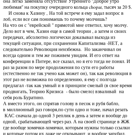
она легко заменяла отсутствие Утреннего "Доброе утро
любимая" на покупку очередного кольца chopar, тысяч за 20 $.
И снова к Хазину , На той встрече я ему задал вопрос в
лоб, если все сам понимаешь то почему молчишь?
На что он с "еврейской " прямотой мне ответил, хочу молчу.
Дело вот в чем, Хазин еще в самой теории , а затем и своих
передачах, абсолютно логически доказывал выхода из
текущей ситуации, при сохранении Капитализма -НЕТ, а
следовательно Революция неизбежна. Но заканчивал он
всегда одним и тем же поживем увидим. И его ответ на
конференции в Питере, все сказал, но я его тогда не понял. И
раз за разом по мере продолжения по сути его работы
(естественно не так учено как может он), так как революция в
этот раз не возможна по определению, я ему с полгода
предлагал -так как умный и в принципе смелый (в свое время
продвигать, Теорию Кризиса - было смело) взваливай на
себя роль Буратино.
А вместо этого, он спрятав голову в песок и рубя бабло,
в миллионный раз говоря,по сути одно и тоже, начал резать
КАС сначала до одной 3 реплик в день а затем и вообще до
одной, срабатывающей через раз. А на своей странице в ЖЖ
где вообще хомячки-хомячки, которым нужны только ссылки
и которые потом их даже не открывают, и вообще зарубил.