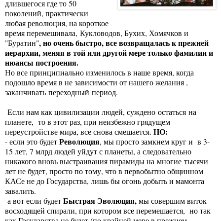
длившегося где то 50
поколений, практически
любая революция, на короткое
время перемешивала, Кукловодов, Бухих, Хомячков и
, но очень быстро, все возвращалась к прежней
"Буратин"
иерархии, меняя в той или другой мере только фамилии и
нюансы построения.
Но все принципиально изменилось в наше время, когда
подошло время в не зависимости от нашего желания ,
заканчивать переходный период.
Если нам как цивилизации людей, суждено остаться на
планете, то в этот раз, при неизбежно грядущем
НО:
переустройстве мира, все снова смешается.
Революция
- если это будет
, мы просто замкнем круг и в 3-
15 лет, 7 млрд людей уйдут с планеты, а следовательно
никакого вновь выстраивания пирамиды на многие тысячи
лет не будет, просто по тому, что в первобытно общинном
КАСе не до Государства, лишь бы огонь добыть и мамонта
завалить.
Быстрая Эволюция,
-а вот если будет
мы совершим виток
восходящей спирали, при котором все перемешается, но так
как Государства не будет (по крайней мере в прежнем