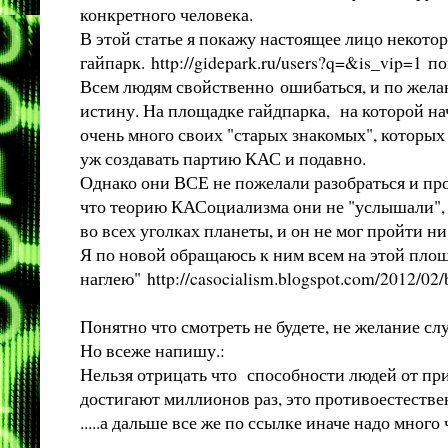
конкретного человека.
В этой статье я покажу настоящее лицо некот
гайпарк.
http://gidepark.ru/users?q=&is_vip=1
пов
Всем людям свойственно ошибаться, и по желани
истину. На площадке гайдпарка, на которой нач
очень много своих "старых знакомых", которых
уж создавать партию КАС и подавно.
Однако они ВСЕ не пожелали разобраться и пр
что теорию КАСоциализма они не "услышали", 
во всех уголках планеты, и он не мог пройти 
Я по новой обращаюсь к ним всем на этой площа
наглею"
http://casocialism.blogspot.com/2012/02
Понятно что смотреть не будете, не желание с
Но всеже напишу.:
Нельзя отрицать что способности людей от при
достигают миллионов раз, это противоестестве
.....а дальше все же по ссылке иначе надо много 