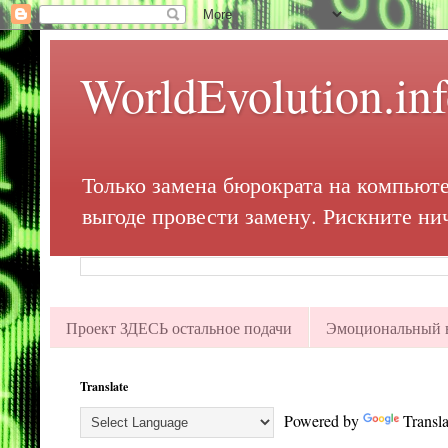
WorldEvolution.in
Только замена бюрократа на компьюте
выгоде провести замену. Рискните ни
Проект ЗДЕСЬ остальное подачи
Эмоциональный в
Translate
Powered by
Transla