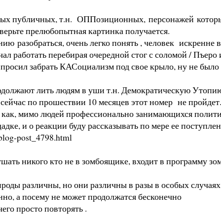
орых публичных, т.н. ОППозиционных, персонажей котор
ерьте прелюбопытная картинка получается.
ю разобраться, очень легко понять , человек искренне вер
ал работать перебирая очередной стог с соломой / Пъеро 
 просил забрать КАСоциализм под свое крыло, ну не было 
одолжают лить людям в уши т.н. Демократическую Утопию
сейчас по прошествии 10 месяцев этот номер не пройде
ни как, мимо людей профессионально занимающихся полити
дке, и о реакции буду рассказывать по мере ее поступлен
/blog-post_4798.html
лушать никого кто не в зомбоящике, входит в программу з
роды различны, но они различны в разы в особых случаях 
нно, а посему не может продолжатся бесконечно
чего просто повторять .