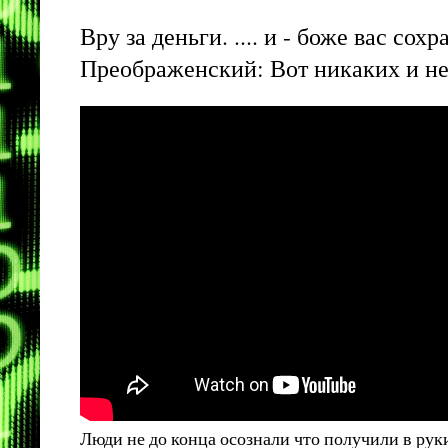
Вру за деньги. .... и - боже вас сох
Преображенский: Вот никаких и не
Люди не до конца осознали что получили в рук