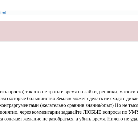
html
ь просто) так что не тратьте время на лайки, реплики, матюги и
м (которые большинство Землян может сделать не сходя с диван
раргументами (желательно сравнив знания/опыт) Но не тысячи 
не понятно, через комментарии задавайте ЛЮБЫЕ вопросы по УМУ
означает желание не разобраться, а убить время. Ничего не уд