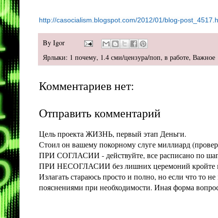
http://casocialism.blogspot.com/2012/01/blog-post_4517.
By
Igor
Ярлыки:
1 почему
,
1.4 сми/цензура/поп
,
в работе
,
Важное
Комментариев нет:
Отправить комментарий
Цель проекта ЖИЗНЬ, первый этап Деньги.
Стоил он вашему покорному слуге миллиард (проверит
ПРИ СОГЛАСИИ - действуйте, все расписано по шага
ПРИ НЕСОГЛАСИИ без лишних церемоний кройте конт
Излагать стараюсь просто и полно, но если что то 
пояснениями при необходимости. Иная форма вопроса 