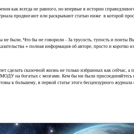
ения как всегда не равного, но впервые в истории справедливо
урнала продвигают или раскрывают статью ниже в которой просто
бы не были, Что бы не говорили - За трусость, тупость и пон
зательства + полная информация об авторе, просто и коротко из
лет сделать сказочной жизнь не только избранных как сейчас, а
МОДУ на богатых с мозгами. Кем бы ни были присоединяйтесь п
вы к большему, в первой статье этого бесцензурного журнала (на