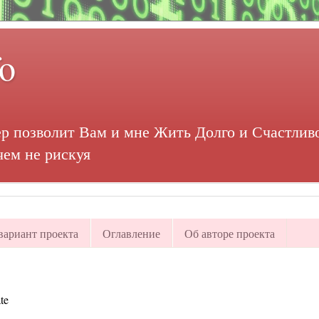
fo
р позволит Вам и мне Жить Долго и Счастливо
чем не рискуя
ариант проекта
Оглавление
Об авторе проекта
te