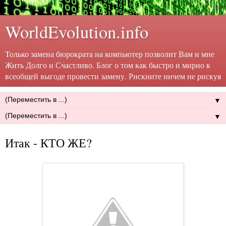
WorldEvolution.info
Только замена бюрократа на компьютер позволит Вам и мне
Жить Долго и Счастливо. Блог о том как быстро и мирно к
всеобщей выгоде провести замену. Рискните ничем не рискуя
▼
▼
Итак - КТО ЖЕ?