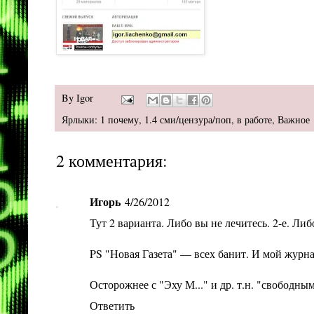
By
Igor
Ярлыки:
1 почему
,
1.4 сми/цензура/поп
,
в работе
,
Важное
2 комментария:
Игорь
4/26/2012
Тут 2 варианта. Либо вы не лечитесь. 2-е. Ли
PS "Новая Газета" — всех банит. И мой журна
Осторожнее с "Эху М..." и др. т.н. "свободн
Ответить