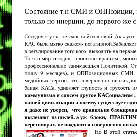
Состояние т.н СМИ и ОППозиции, 
только по инерции, до первого же 
Сегодня с утра не смог войти в свой Аккаунт
КАС была мягко скажем- негативной.Забавляет 
в регулирование того кого выводить на первые 
То что мир сегодня пропитан враньем , многи
профессионально занимаешься Политикой. От 
пишу 9 месяцев), и ОППозиционных СМИ, ку
медийных персон, это совершенно неожиданно
банам КАСа, удивляет глупость и трусость и
коммунизма и совсем другое КАСоциализм , 
нашей цивилизации а посему существует един
я даже не уверен, что правильно блокирова
вылезают из щелей, а уж блоки, ПРАКТИЧЕС
переговорах, не поддаются совершенно ни как
Но В этой стать