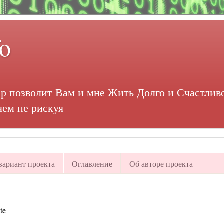
fo
р позволит Вам и мне Жить Долго и Счастливо
чем не рискуя
ариант проекта
Оглавление
Об авторе проекта
te