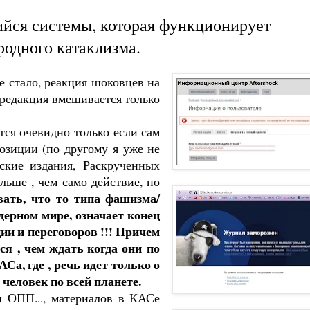
йся системы, которая функционирует
родного катаклизма.
е стало, реакция шоковцев на
и редакция вмешивается только
тся очевидно только если сам
озиции (по другому я уже не
ские издания, Раскрученных
ьше , чем само действие, по
вать, что то типа фашизма/
дерном мире, означает конец
ии и переговоров !!! Причем
ся , чем ждать когда они по
, где , речь идет только о
человек по всей планете.
и ОПП..., материалов в КАСе