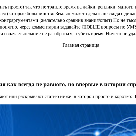
ь просто) так что не тратьте время на лайки, реплики, матюги и
м (которые большинство Землян может сделать не сходя с диван
раргументами (желательно сравнив знания/опыт) Но не тысячи 
не понятно, через комментарии задавайте ЛЮБЫЕ вопросы по УМУ
означает желание не разобраться, а убить время. Ничего не уд
Главная страница
я как всегда не равного, но впервые в истории с
ают или раскрывают статью ниже в которой просто и коротко: Це