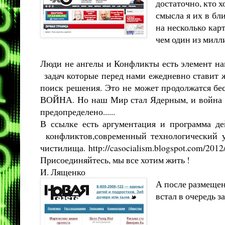
достаточно, кто х
смысла я их в бл
на несколько кар
чем один из мил
Люди не ангелы и Конфликты есть элемент наш
задач которые перед нами ежедневно ставит ж
поиск решения. Это не может продолжатся бе
ВОЙНА. Но наш Мир стал Ядерным, и война о
предопределено......
В ссылке есть аргументация и программа д
конфликтов,современный технологический ур
чистилища.
http://casocialism.blogspot.com/201
Присоединяйтесь, мы все хотим жить !
И. Лященко
А после размещен
встал в очередь з