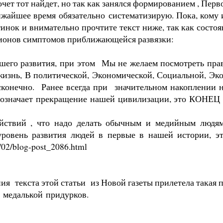
очет тот найдет, но так как занялся формированием , Перв
ижайшее время обязательно систематизирую. Пока, кому
тинок и внимательно прочтите текст ниже, так как сост
лионов симптомов приближающейся развязки:
его развития, при этом Мы не желаем посмотреть правд
изнь, В политической, Экономической, Социальной, Эколо
сконечно. Ранее всегда при значительном накоплении 
значает прекращение нашей цивилизации, это КОНЕЦ вс
ействий , что надо делать обычным и медийным людям
овень развития людей в первые в нашей истории, это
2/02/blog-post_2086.html
ия текста этой статьи из Новой газеты прилетела такая п
а медалькой придурков.