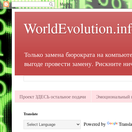
WorldEvolution.in
Только замена бюрократа на компьюте
выгоде провести замену. Рискните ни
Проект ЗДЕСЬ остальное подачи
Эмоциональный в
Translate
Powered by
Transla