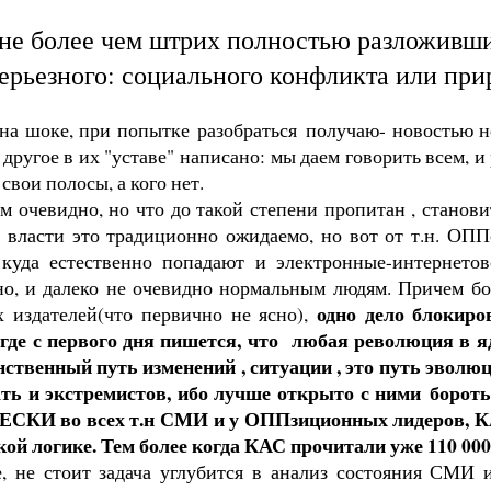
не более чем штрих полностью разложивши
серьезного: социального конфликта или при
 на шоке, при попытке разобраться получаю- новостью н
другое в их "уставе" написано: мы даем говорить всем, 
свои полосы, а кого нет.
м очевидно, но что до такой степени пропитан , станови
власти это традиционно ожидаемо, но вот от т.н. ОПП
да естественно попадают и электронные-интернетов
, и далеко не очевидно нормальным людям. Причем бол
одно дело блокиро
х издателей(что первично не ясно),
где с первого дня пишется, что любая революция в я
ственный путь изменений , ситуации , это путь эволюц
ть и экстремистов, ибо лучше открыто с ними бороть
КИ во всех т.н СМИ и у ОППзиционных лидеров, КАСа
ой логике. Тем более когда КАС прочитали уже 110 000 
е, не стоит задача углубится в анализ состояния СМИ 