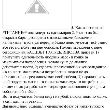
5. Как известно, на
*ТИТАНИКе* для запертых пассажиров 2, 3 классов были
открыты бары, рестораны с изысканными блюдами и
напитками - пусть уж перед гибелью попотчуются - всё равно
все это погибнет на дне морском. Прямы параллели с днем
сегодняшним: РАСЦВЕТ ПОТРЕБЛЯДСТВА призван 1)
притупить бдительность людских масс - в гонке за
максимумом потребления человеку не до анализа
действительности, 2) сделать невозможной их консолидацию
- в гонке за максимумом потребления людям не до
объединения перед лицом массовой гибели, 3) парализовать
и обезоружить массы - в гонке за максимумом потребления
людям не до разработки методов противостояния сценариям
собственной гибели.
Вот и получается: бычка ведут на убой, похлопывая по холке,
а он... щиплет травку....
Давным-давно услышал умнейшую фразу от институтского