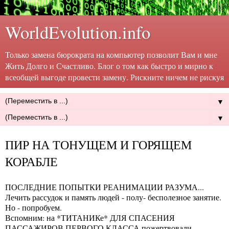
WorldEvolution.info
Только замена бюрократа на компьютер позволит Вам и мне
Жить Долго и Счастливо. Блог о том как быстро и мирно к
всеобщей выгоде провести замену. Рискните ничем не рискуя
▼
▼
ПИР НА ТОНУЩЕМ И ГОРЯЩЕМ
КОРАБЛЕ
ПОСЛЕДНИЕ ПОПЫТКИ РЕАНИМАЦИИ РАЗУМА...
Лечить рассудок и память людей - полу- бесполезное занятие.
Но - попробуем.
Вспомним: на *ТИТАНИКе* ДЛЯ СПАСЕНИЯ
ПАССАЖИРОВ ПЕРВОГО КЛАССА пожертвовали