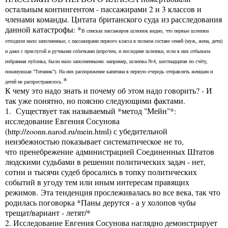
остальным контингентом - пассажирами 2 и 3 классов и
членами команды. Цитата британского суда из расследования
данной катастрофы: *
В списках пассажиров шлюпок видно, что первые шлюпки
отходили мало заполненные, с пассажирами первого класса в полном составе семей (муж, жена, дети)
и даже с прислугой и ручными собачками (впрочем, и последние шлюпки, если в них отбывала
избранная публика, были мало заполненными: например, шлюпка №4, шестнадцатая по счёту,
покинувшая "Титаник"). На них распоряжение капитана в первую очередь отправлять женщин и
*
детей не распространялось.
К чему это надо знать и почему об этом надо говорить? - И
так уже понятно, но поясню следующими фактами.
1. Существует так называемый *метод "Мейн"*:
исследование Евгения Сосунова
(
http://zoonn.narod.ru/mein.html
) с убедительной
неизбежностью показывает систематическое не то,
что пренебрежение администрацией Соединенных Штатов
людскими судьбами в решении политических задач - нет,
сотни и тысячи судеб бросались в топку политических
событий в угоду тем или иным интересам правящих
режимов. Эта тенденция прослеживалась во все века, так что
родилась поговорка *Паны дерутся - а у холопов чубы
трещат/вариант - летят/*
2. Исследование Евгения Сосунова наглядно демонстрирует