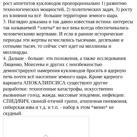
рост аппетитов кукловодов пропорционально 1) развитию
технологических мощностей, 2) политических задач, 3) росту
их влияния на всё большие территории земного шара.
3. Наглядно доказана и так давно известная истина: интересы
так называемой *элиты* во все века всегда обеспечивались
человеческими жертвами. И если в ранние исторические
периоды эти жертвы исчислялись тысячами, десятками и
сотными тысяч, то сейчас счет идет на миллионы и
миллиарды.
4. Дальше - больше: эти положения, а также исследования
Лященко, Моисеева и других с неизбежностью
демонстрируют намерения кукловодов бросить в ядерную
печь почти всё население земного шара. Кроме ядерного
варианта АПОКАЛИПСИСА существуют другие
разработки: техногенные катастрофы, искусственно
вызванные голод, жажда, массовые эпидемии, инфекции:
СПИД/ВИЧ, свиной-птичий грипп, атипичная пневмония,
сибирская язва и т.д. и т.п. - набор в этом *меню* не
скудный.