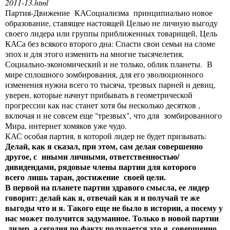
2011-13.html
Партия-Движение КАСоциализма принципиально новое
образование, ставящее настоящей Целью не личную выгоду
своего лидера или группы приближенных товарищей, Цель
КАСа без всякого второго дна: Спасти свои семьи на сломе
эпох и для этого изменить на многие тысячелетия,
Социально-экономический и не только, облик планеты. В
мире сплошного зомбирования, для его эволюционного
изменения нужна всего то тысяча, трезвых парней и девиц,
уверен, которые начнут прибывать в геометрической
прогрессии как нас станет хотя бы несколько десятков ,
включая и не совсем еще "трезвых", что для зомбированного
Мира, интернет хомяков уже чудо.
КАС особая партия, в которой лидер не будет призывать:
Делай, как я сказал, при этом, сам делая совершенно
другое, с иными личными, ответственностью/
дивидендами, рядовые члены партии для которого
всего лишь таран, достижение своей цели.
В первой на планете партии здравого смысла, ее лидер
говорит: делай как я, отвечай как я и получай те же
выгоды что и я. Такого еще не было в истории, а посему у
нас может получится задуманное. Только в новой партии
лидер, а сегодня по факту получается это я, совершенно