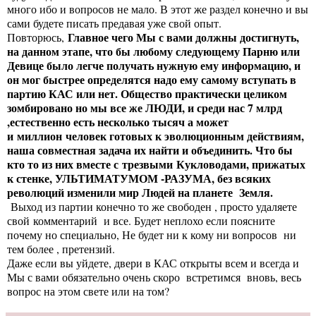
много ибо и вопросов не мало. В этот же раздел конечно и вы
сами будете писать предавая уже свой опыт.
Главное чего Мы с вами должны достигнуть,
Повторюсь,
на данном этапе, что бы любому следующему Парню или
Девице было легче получать нужную ему информацию, и
он мог быстрее определятся надо ему самому вступать в
партию КАС или нет. Общество практически целиком
зомбировано но мы все же ЛЮДИ, и среди нас 7 млрд
,естественно есть несколько тысяч а может
и миллион человек готовых к эволюционным действиям,
наша совместная задача их найти и объединить. Что бы
кто то из них вместе с трезвыми Кукловодами, прижатых
к стенке, УЛЬТИМАТУМОМ -РАЗУМА, без всяких
революций изменили мир Людей на планете Земля.
Выход из партии конечно то же свободен , просто удаляете
свой комментарий и все. Будет неплохо если поясните
почему но специально, Не будет ни к кому ни вопросов ни
тем более , претензий.
Даже если вы уйдете, двери в КАС открыты всем и всегда и
Мы с вами обязательно очень скоро встретимся вновь, весь
вопрос на этом свете или на том?