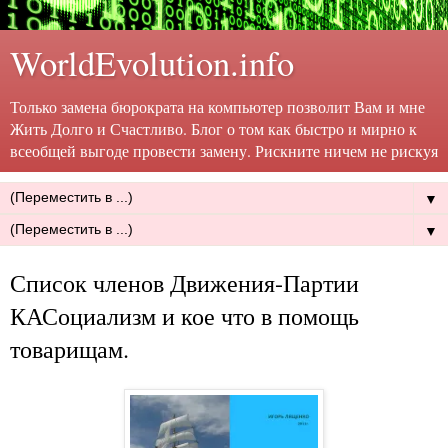
WorldEvolution.info
Только замена бюрократа на компьютер позволит Вам и мне
Жить Долго и Счастливо. Блог о том как быстро и мирно к
всеобщей выгоде провести замену. Рискните ничем не рискуя
▼
▼
Список членов Движения-Партии
КАСоциализм и кое что в помощь
товарищам.