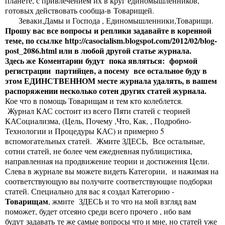
планете, с привлечением их в круг единомышленников,
готовых действовать сообща-в Товарищей.
Зеваки,Дамы и Господа , Единомышленники,Товарищи.
Прошу вас все вопросы и реплики задавайте в коренной
теме, по ссылке
http://casocialism.blogspot.com/2012/02/blog-
post_2086.html
или в любой другой статье журнала.
Здесь же Коментарии будут пока являться: формой
регистрации партийцев, а посему все остальное буду в
этом ЕДИНСТВЕННОМ месте журнала удалять, в вашем
распоряжении несколько сотен других статей журнала.
Кое что в помощь Товарищам и тем кто колеблется.
Журнал КАС состоит из всего Пяти статей с теорией
КАСоциализма, (Цель, Почему ,Что, Как, , Подробно-
Технологии и Процедуры КАС) и примерно 5
вспомогательных статей. Жмите
ЗДЕСЬ
, Все остальные,
сотни статей, не более чем ежедневная публицистика,
направленная на продвижение теории и достижения Цели.
Слева в журнале вы можете видеть Категории, и нажимая на
соответствующую вы получите соответствующие подборки
статей. Специально для вас я создал Категорию -
Товарищам
, жмите
ЗДЕСЬ
и то что на мой взгляд вам
поможет, будет отсеяно среди всего прочего , ибо вам
будут задавать те же самые вопросы что и мне, но статей уже