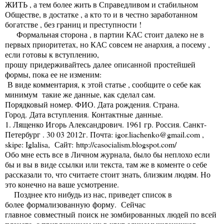
ЖИТЬ , а тем более жить в Справедливом и стабильном
Обществе, в достатке , а кто то и в честно заработанном
богатстве , без границ и преступности !
Формальная сторона , в партии КАС стоит далеко не в
первых приоритетах, но КАС совсем не анархия, а посему ,
если готовы к вступлению,
прошу придерживайтесь далее описанной простейшей
формы, пока ее не изменим:
В виде комментария, к этой статье , сообщите о себе как
минимум такие же данные, как сделал сам.
Порядковый номер. ФИО. Дата рождения. Страна.
Город. Дата вступления. Контактные данные.
1. Лященко Игорь Александрович. 1961 гр. Россия. Санкт-
Петербург . 30 03 2012г. Почта:
igor.liachenko@gmail.com
,
skipe: Iglalisa, Сайт:
http://casocialism.blogspot.com/
Обо мне есть все в Личном журнала, было бы неплохо если
бы и вы в виде ссылки или текста, там же в коменте о себе
рассказали то, что считаете стоит знать, близким людям. Но
это конечно на ваше усмотрение.
Позднее кто нибудь из нас, приведет список в
более формализованную форму. Сейчас
главное совместный поиск не зомбированных людей по всей