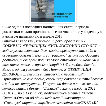
ниже одна из последних написанных статей периода
романтики можно прочитать и ее но можно и эту выделеную
курсивом написанную в апреле 2013-
Отвечая "за базар", как смог широко, бросил клич -
СОБИРАЮ ЖЕЛАЮЩИХ ЖИТЬ ДОСТОЙНО СТО ЛЕТ, в
любом уголке планеты, без: голода, преступности, войн и
серьезных болезней, платя за "райскую" жизнь государству
родимому, в котором люди за слова отвечают, чиновники в
том числе, налог не превышающий 0.1 % с любого дохода.
Всего с одним условием - без Понтов. В ОТВЕТ- ИЩИ
ДУРАКОВ и ... смерть в пятьдесят с небольшим*.
Прискорбно но ожидаемо, среди "наркоманов" чистый воздух
с водой не котируется... Получив по башке и поняв кое что
немного раньше других - "Дураков" искал с середины 2011 -
ОДИН ... но с 13 к поиску подключились главные "дилеры".
Статья-Отчет об одной небольшой инвестиции в
"Смешную" партию.
http://www.casocialism.com/2013/04/01-