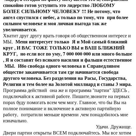
спокойно готов уступить это лидерство ЛЮБОМУ
БОЛЕЕ СИЛЬНОМУ ЧЕЛОВЕКУ !!! Не потому, что
ангел спустился с небес, а только по тому, что при более
сильном человеке и моя личная выгода так же
увеличивается.
Хватит друг другу врать говоря об общественном интересе и
Меня интересует только Я и Мой самый ближний
МЫ,
круг , И ВАС ТОЖЕ ТОЛЬКО ВЫ и ВАШ БЛИЖНИЙ
КРУГ, но если все по уму, 7 000 000 000 или много больше
, Я и составит без всякого насилия и фальши естественное
МЫ. Ибо свобода одного человека в Справедливом
обществе заканчивается там где начинается свобода
другого человека. Без разделения на Расы, Государства,
Религии и тем более на Золотой миллиард и станы 3 мира.
Программа действий она же и программа "партии"
ЗДЕСЬ
,
подключайся к активной работе. Пишите,звоните на первых
порах буду помогать всем чем могу. Главное, что бы Вы на
полное понимание и включение в активную партийную
работу, потратили меньше времени ,чем понадобилось мне
изначально.
Удачи. Дружище.
Двери партии открыты ВСЕМ подключайтесь. Мы все хотим