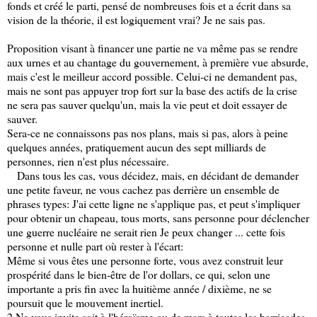
fonds et créé le parti, pensé de nombreuses fois et a écrit dans sa
vision de la théorie, il est logiquement vrai? Je ne sais pas.
Proposition visant à financer une partie ne va même pas se rendre
aux urnes et au chantage du gouvernement, à première vue absurde,
mais c'est le meilleur accord possible. Celui-ci ne demandent pas,
mais ne sont pas appuyer trop fort sur la base des actifs de la crise
ne sera pas sauver quelqu'un, mais la vie peut et doit essayer de
sauver.
Sera-ce ne connaissons pas nos plans, mais si pas, alors à peine
quelques années, pratiquement aucun des sept milliards de
personnes, rien n'est plus nécessaire.
Dans tous les cas, vous décidez, mais, en décidant de demander
une petite faveur, ne vous cachez pas derrière un ensemble de
phrases types: J'ai cette ligne ne s'applique pas, et peut s'impliquer
pour obtenir un chapeau, tous morts, sans personne pour déclencher
une guerre nucléaire ne serait rien Je peux changer ... cette fois
personne et nulle part où rester à l'écart:
Même si vous êtes une personne forte, vous avez construit leur
prospérité dans le bien-être de l'or dollars, ce qui, selon une
importante a pris fin avec la huitième année / dixième, ne se
poursuit que le mouvement inertiel.
2 Ne vous invite soit à l'héroïsme ou de mars à toutes les barricades,