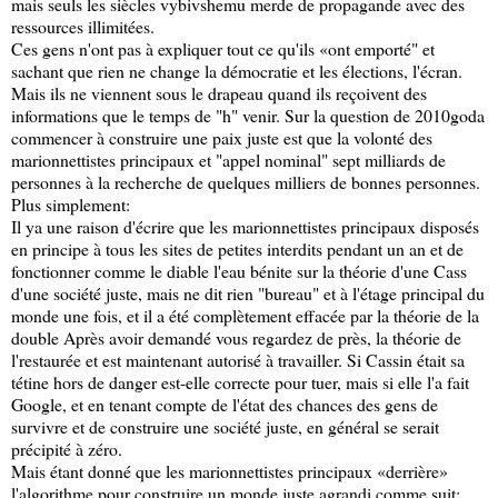
mais seuls les siècles vybivshemu merde de propagande avec des
ressources illimitées.
Ces gens n'ont pas à expliquer tout ce qu'ils «ont emporté" et
sachant que rien ne change la démocratie et les élections, l'écran.
Mais ils ne viennent sous le drapeau quand ils reçoivent des
informations que le temps de "h" venir. Sur la question de 2010goda
commencer à construire une paix juste est que la volonté des
marionnettistes principaux et "appel nominal" sept milliards de
personnes à la recherche de quelques milliers de bonnes personnes.
Plus simplement:
Il ya une raison d'écrire que les marionnettistes principaux disposés
en principe à tous les sites de petites interdits pendant un an et de
fonctionner comme le diable l'eau bénite sur la théorie d'une Cass
d'une société juste, mais ne dit rien "bureau" et à l'étage principal du
monde une fois, et il a été complètement effacée par la théorie de la
double Après avoir demandé vous regardez de près, la théorie de
l'restaurée et est maintenant autorisé à travailler. Si Cassin était sa
tétine hors de danger est-elle correcte pour tuer, mais si elle l'a fait
Google, et en tenant compte de l'état des chances des gens de
survivre et de construire une société juste, en général se serait
précipité à zéro.
Mais étant donné que les marionnettistes principaux «derrière»
l'algorithme pour construire un monde juste agrandi comme suit: