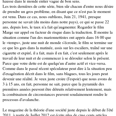
hausse dans le monde entier vague de bon sens.
Les trois dernières de cette série, bien sûr chacun d'entre nous désire
de prendre un gros problème, en disant que ce n'est pas le moment
est venu. Dans ce cas, nous oublions, Juin 21, 1941, presque
personne ne savait (du moins dans notre pays), ce qui se passe 22
ans, depuis lors, le taux n'a fait qu'augmenter. Regarder le film
Marge sur appel ou facteur de risque dans la traduction. Il montre la
situation comme l'un des marionnettistes ont appris dans 16 00 que
le «temps», juste une nuit de monde s'écroule, le film se termine sur
ce que les gars dans la matinée, assis sur les escaliers, traîné sur une
cigarette et expiré, il a fait, mais il en fait, c'est seulement après le
travail de leur nuit et de commencer à se dérouler selon le présent.
Parce que votre dette est de quelqu'un d'autre actif et vice-versa.
Comme dans le passé récent spéculateur peut dire à la situation peu
d'exagération décrit dans le film, sans blagues, tous les jours peut
devenir une réalité. Je veux juste croire (l'espoir) que nous avons de
3 à 15 ans, en fait, personne ne sait, parce que la pyramide des
premières années peuvent être détruits relativement lentement, mais
la combinaison de circonstances peuvent soudainement rendre le
processus d'avalanche.
Le magazine de la théorie d'une société juste depuis le début de l'été
2011, à partir de Juillet 2012 est écrite plus de cinq cents articles,