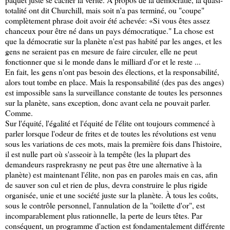
totalité ont dit Churchill, mais soit n'a pas terminé, ou "coupe"
complètement phrase doit avoir été achevée: «Si vous êtes assez
chanceux pour être né dans un pays démocratique." La chose est
que la démocratie sur la planète n'est pas habité par les anges, et les
gens ne seraient pas en mesure de faire circuler, elle ne peut
fonctionner que si le monde dans le milliard d'or et le reste ...
En fait, les gens n'ont pas besoin des élections, et la responsabilité,
alors tout tombe en place. Mais la responsabilité (des pas des anges)
est impossible sans la surveillance constante de toutes les personnes
sur la planète, sans exception, donc avant cela ne pouvait parler.
Comme.
Sur l'équité, l'égalité et l'équité de l'élite ont toujours commencé à
parler lorsque l'odeur de frites et de toutes les révolutions est venu
sous les variations de ces mots, mais la première fois dans l'histoire,
il est nulle part où s'asseoir à la tempête (les la plupart des
demandeurs rasprekrasny ne peut pas être une alternative à la
planète) est maintenant l'élite, non pas en paroles mais en cas, afin
de sauver son cul et rien de plus, devra construire le plus rigide
organisée, unie et une société juste sur la planète. À tous les coûts,
sous le contrôle personnel, l'annulation de la "toilette d'or", est
incomparablement plus rationnelle, la perte de leurs têtes. Par
conséquent, un programme d'action est fondamentalement différente