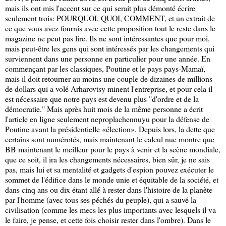
mais ils ont mis l'accent sur ce qui serait plus démonté écrire
seulement trois: POURQUOI, QUOI, COMMENT, et un extrait de
ce que vous avez fournis avec cette proposition tout le reste dans le
magazine ne peut pas lire. Ils ne sont intéressantes que pour moi,
mais peut-être les gens qui sont intéressés par les changements qui
surviennent dans une personne en particulier pour une année. En
commençant par les classiques, Poutine et le pays pays-Mamaï,
mais il doit retourner au moins une couple de dizaines de millions
de dollars qui a volé Arharovtsy minent l'entreprise, et pour cela il
est nécessaire que notre pays est devenu plus "d'ordre et de la
démocratie." Mais après huit mois de la même personne a écrit
l'article en ligne seulement neproplachennuyu pour la défense de
Poutine avant la présidentielle «élection». Depuis lors, la dette que
certains sont numérotés, mais maintenant le calcul nue montre que
BB maintenant le meilleur pour le pays à venir et la scène mondiale,
que ce soit, il ira les changements nécessaires, bien sûr, je ne sais
pas, mais lui et sa mentalité et gadgets d'espion pouvez exécuter le
sommet de l'édifice dans le monde unie et équitable de la société, et
dans cinq ans ou dix étant allé à rester dans l'histoire de la planète
par l'homme (avec tous ses péchés du peuple), qui a sauvé la
civilisation (comme les mecs les plus importants avec lesquels il va
le faire, je pense, et cette fois choisir rester dans l'ombre). Dans le