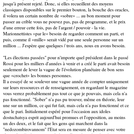
jusqu'à présent rejeté. Donc, si elles recueillent des moyens
classiques disponibles sur le premier bouton, la bouche des oracles,
il volera un certain nombre de «sobre» ... au bon moment pour
passer au crible vous ne pouvez pas, pas de programme, et le prix
d'une erreur cette fois, pas de l'argent / pouvoir - la vie.
Marionnettistes »par le« besoin de regarder comment un parti, et
puis, comme il «mille» serait vidé par une seule personne sur un
million ... J'espère que quelques / trois ans, nous en avons besoin.
"Les élections passées" pour n'importe quel président dans le passé
Rossi pour les milliers d'années à venir et a créé le parti avait besoin
seulement de lever la vague de l'évolution planétaire de bon sens
que «crochet» les bonnes personnes.
Il a essayé de se soulever une vague année de compter uniquement
sur leurs ressources et de renseignement, en regardant le magazine
vous verrez probablement pas tout ce que je pouvais, mais cela n'a
pas fonctionné. "Sober" n'a pas pu trouver, même en théorie, leur
une sur un million, ce qui fut fait, mais cela n'a pas fonctionné et ce
que le pari. Initialement espéré pour l'occasion aux idoles
dostuchatsya esprit aujourd'hui promues et l'opposition, au moins
un des deux, et le fait que les gens qui marchent dans la
"nedozombirovannom" l'Etat sera en mesure de penser avec votre