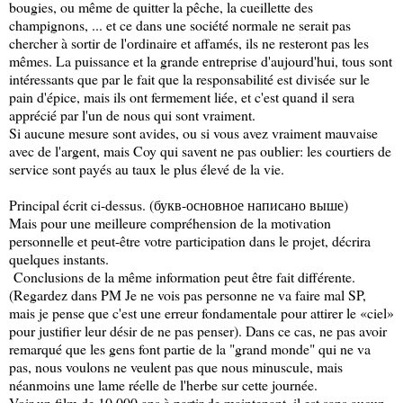
bougies, ou même de quitter la pêche, la cueillette des
champignons, ... et ce dans une société normale ne serait pas
chercher à sortir de l'ordinaire et affamés, ils ne resteront pas les
mêmes. La puissance et la grande entreprise d'aujourd'hui, tous sont
intéressants que par le fait que la responsabilité est divisée sur le
pain d'épice, mais ils ont fermement liée, et c'est quand il sera
apprécié par l'un de nous qui sont vraiment.
Si aucune mesure sont avides, ou si vous avez vraiment mauvaise
avec de l'argent, mais Coy qui savent ne pas oublier: les courtiers de
service sont payés au taux le plus élevé de la vie.
Principal écrit ci-dessus. (букв-основное написано выше)
Mais pour une meilleure compréhension de la motivation
personnelle et peut-être votre participation dans le projet, décrira
quelques instants.
Conclusions de la même information peut être fait différente.
(Regardez dans PM Je ne vois pas personne ne va faire mal SP,
mais je pense que c'est une erreur fondamentale pour attirer le «ciel»
pour justifier leur désir de ne pas penser). Dans ce cas, ne pas avoir
remarqué que les gens font partie de la "grand monde" qui ne va
pas, nous voulons ne veulent pas que nous minuscule, mais
néanmoins une lame réelle de l'herbe sur cette journée.
Voir un film de 10 000 ans à partir de maintenant, il est sans aucun