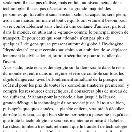
seulement il n'est pas réaliste, mais en fait, au niveau actuel de la
technologie, il n'est pas nécessaire. La grande majorité des
personnes qui travaillent sans tension, selon sa capacité, sera plein,
avoir une maison normale et tout ce qu'ils ont vraiment besoin pour
vivre confortablement sans chichi à une centaine d'années, partout
dans le monde, en utilisant le «grand» comme le principal moyen de
transport. Et pour ceux qui sont «donné» n'est pas plus de
quelques% de gens qui se pressent autour du globe à l'hydrogène
"dryndoletah" ce que certains satisfaire son ambition de se déplacer
lentement la civilisation et, surtout sécuritaire pour tous, aller de
l'avant.
À ce stade, juste et sans démagogie sur la démocratie dans le reste
du monde est entré dans un régime sévère de contrôle sur tous les
objets dangereux, avec l'effondrement simultané de la presque un
coût nul pour les prix de toutes les komoditis (matières premières), y
compris les ressources énergétiques, il consacrera plus de niveau de
vie suffisant, 5/10 ans pour la période allant jusqu'à la Russie
grande débogué la technologie d'une société juste. Si tout va bien,
puis après quelques années, la planète entière, sera prêt à décoller
derrière le rideau, ce qui bien sûr ne permettra à personne jusqu'à ce
que toute la technologie ne sera pas maintenue et mise à l'échelle.
Le rideau tombera très naturellement que le transfert de technologie
fini de travailler sur les 300 millions à sept milliards de dollars. Pour