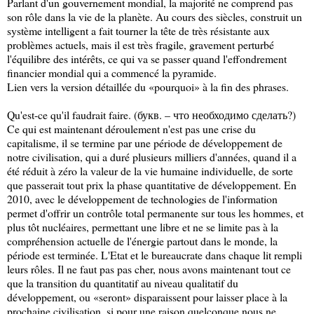
Parlant d'un gouvernement mondial, la majorité ne comprend pas
son rôle dans la vie de la planète. Au cours des siècles, construit un
système intelligent a fait tourner la tête de très résistante aux
problèmes actuels, mais il est très fragile, gravement perturbé
l'équilibre des intérêts, ce qui va se passer quand l'effondrement
financier mondial qui a commencé la pyramide.
Lien vers la version détaillée du «pourquoi» à la fin des phrases.
Qu'est-ce qu'il faudrait faire. (букв. – что необходимо сделать?)
Ce qui est maintenant déroulement n'est pas une crise du
capitalisme, il se termine par une période de développement de
notre civilisation, qui a duré plusieurs milliers d'années, quand il a
été réduit à zéro la valeur de la vie humaine individuelle, de sorte
que passerait tout prix la phase quantitative de développement. En
2010, avec le développement de technologies de l'information
permet d'offrir un contrôle total permanente sur tous les hommes, et
plus tôt nucléaires, permettant une libre et ne se limite pas à la
compréhension actuelle de l'énergie partout dans le monde, la
période est terminée. L'Etat et le bureaucrate dans chaque lit rempli
leurs rôles. Il ne faut pas pas cher, nous avons maintenant tout ce
que la transition du quantitatif au niveau qualitatif du
développement, ou «seront» disparaissent pour laisser place à la
prochaine civilisation, si pour une raison quelconque nous ne