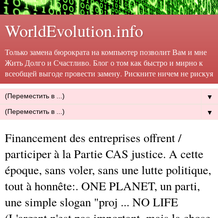
WorldEvolution.info
Только замена бюрократа на компьютер позволит Вам и мне
Жить Долго и Счастливо. Блог о том как быстро и мирно к
всеобщей выгоде провести замену. Рискните ничем не рискуя
▼
▼
Financement des entreprises offrent /
participer à la Partie CAS justice. A cette
époque, sans voler, sans une lutte politique,
tout à honnête:. ONE PLANET, un parti,
une simple slogan "proj ... NO LIFE
(L'argent n'est pas important, mais la chose