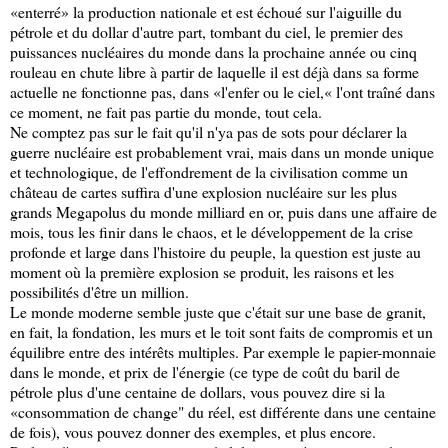
«enterré» la production nationale et est échoué sur l'aiguille du
pétrole et du dollar d'autre part, tombant du ciel, le premier des
puissances nucléaires du monde dans la prochaine année ou cinq
rouleau en chute libre à partir de laquelle il est déjà dans sa forme
actuelle ne fonctionne pas, dans «l'enfer ou le ciel,« l'ont traîné dans
ce moment, ne fait pas partie du monde, tout cela.
Ne comptez pas sur le fait qu'il n'ya pas de sots pour déclarer la
guerre nucléaire est probablement vrai, mais dans un monde unique
et technologique, de l'effondrement de la civilisation comme un
château de cartes suffira d'une explosion nucléaire sur les plus
grands Megapolus du monde milliard en or, puis dans une affaire de
mois, tous les finir dans le chaos, et le développement de la crise
profonde et large dans l'histoire du peuple, la question est juste au
moment où la première explosion se produit, les raisons et les
possibilités d'être un million.
Le monde moderne semble juste que c'était sur une base de granit,
en fait, la fondation, les murs et le toit sont faits de compromis et un
équilibre entre des intérêts multiples. Par exemple le papier-monnaie
dans le monde, et prix de l'énergie (ce type de coût du baril de
pétrole plus d'une centaine de dollars, vous pouvez dire si la
«consommation de change" du réel, est différente dans une centaine
de fois), vous pouvez donner des exemples, et plus encore.