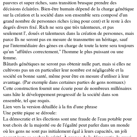
pauvres et super riches, sans transition brusque prendre des
décisions éclairées. Bien-être humain dépend de la charge génétique
sur la création et la société dans son ensemble sera composé d'un
grand nombre de personnes riches (cinq pour cent) et le reste à des
degrés divers fixé. Rich ne sera que très talentueux, et pas
seulement l', doués et talentueux dans la création de personnes, mais
parce Ils ne seront pas en mesure de transmettre un héritage, sauf
par l'intermédiaire des gènes en charge de toute la terre sera toujours
qu'un "affûtées correctement," l'homme le plus puissant ou une
femme.
Bâtards génétiques ne seront pas obtenir nulle part, mais si elles ne
cultivons pas un en particulier leur nombre est négligeable et la
société en bonne santé, même pour être en mesure d'utiliser à leur
avantage. (Par exemple dans certaines parties de gens normaux)
Cette construction fournit une écurie pour de nombreux millénaires
sans hâte le développement progressif de la société dans son
ensemble, tel que requis.
Lien vers la version détaillée à la fin d'une phrase
Une petite pique se déroule:
La démocratie et les élections sont une fraude de l'eau potable pour
tout choix de la majorité ou de l'égalité peut parler dans un monde
où les gens ne sont pas initialement égal à leurs capacités, un joli
paquet juste se cacher la vérité. À propos de la démocratie, la quasi-