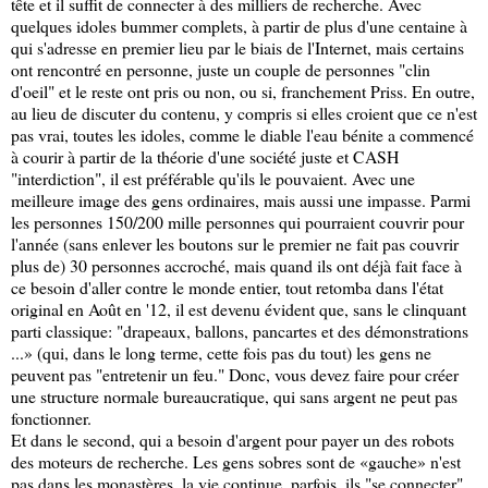
tête et il suffit de connecter à des milliers de recherche. Avec
quelques idoles bummer complets, à partir de plus d'une centaine à
qui s'adresse en premier lieu par le biais de l'Internet, mais certains
ont rencontré en personne, juste un couple de personnes "clin
d'oeil" et le reste ont pris ou non, ou si, franchement Priss. En outre,
au lieu de discuter du contenu, y compris si elles croient que ce n'est
pas vrai, toutes les idoles, comme le diable l'eau bénite a commencé
à courir à partir de la théorie d'une société juste et CASH
"interdiction", il est préférable qu'ils le pouvaient. Avec une
meilleure image des gens ordinaires, mais aussi une impasse. Parmi
les personnes 150/200 mille personnes qui pourraient couvrir pour
l'année (sans enlever les boutons sur le premier ne fait pas couvrir
plus de) 30 personnes accroché, mais quand ils ont déjà fait face à
ce besoin d'aller contre le monde entier, tout retomba dans l'état
original en Août en '12, il est devenu évident que, sans le clinquant
parti classique: "drapeaux, ballons, pancartes et des démonstrations
...» (qui, dans le long terme, cette fois pas du tout) les gens ne
peuvent pas "entretenir un feu." Donc, vous devez faire pour créer
une structure normale bureaucratique, qui sans argent ne peut pas
fonctionner.
Et dans le second, qui a besoin d'argent pour payer un des robots
des moteurs de recherche. Les gens sobres sont de «gauche» n'est
pas dans les monastères, la vie continue, parfois, ils "se connecter",