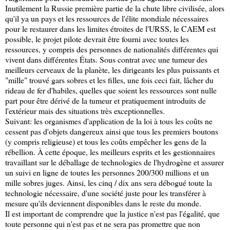
Inutilement la Russie première partie de la chute libre civilisée, alors
qu'il ya un pays et les ressources de l'élite mondiale nécessaires
pour le restaurer dans les limites étroites de l'URSS, le CAEM est
possible, le projet pilote devrait être fourni avec toutes les
ressources, y compris des personnes de nationalités différentes qui
vivent dans différentes États. Sous contrat avec une tumeur des
meilleurs cerveaux de la planète, les dirigeants les plus puissants et
"mille" trouvé gars sobres et les filles, une fois ceci fait, lâcher du
rideau de fer d'habiles, quelles que soient les ressources sont nulle
part pour être dérivé de la tumeur et pratiquement introduits de
l'extérieur mais des situations très exceptionnelles.
Suivant: les organismes d'application de la loi à tous les coûts ne
cessent pas d'objets dangereux ainsi que tous les premiers boutons
(y compris religieuse) et tous les coûts empêcher les gens de la
rébellion. À cette époque, les meilleurs esprits et les gestionnaires
travaillant sur le déballage de technologies de l'hydrogène et assurer
un suivi en ligne de toutes les personnes 200/300 millions et un
mille sobres juges. Ainsi, les cinq / dix ans sera débogué toute la
technologie nécessaire, d'une société juste pour les transférer à
mesure qu'ils deviennent disponibles dans le reste du monde.
Il est important de comprendre que la justice n'est pas l'égalité, que
toute personne qui n'est pas et ne sera pas promettre que non