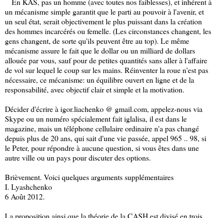
En KAS, pas un homme (avec toutes nos faiblesses), et inhérent à
un mécanisme simple garantit que le parti au pouvoir à l'avenir, et
un seul état, serait objectivement le plus puissant dans la création
des hommes incarcérés ou femelle. (Les circonstances changent, les
gens changent, de sorte qu'ils peuvent être au top). Le même
mécanisme assure le fait que le dollar ou un milliard de dollars
allouée par vous, sauf pour de petites quantités sans aller à l'affaire
de vol sur lequel le coup sur les mains. Réinventer la roue n'est pas
nécessaire, ce mécanisme: un équilibre ouvert en ligne et de la
responsabilité, avec objectif clair et simple et la motivation.
Décider d'écrire à igor.liachenko @ gmail.com, appelez-nous via
Skype ou un numéro spécialement fait iglalisa, il est dans le
magazine, mais un téléphone cellulaire ordinaire n'a pas changé
depuis plus de 20 ans, qui sait d'une vie passée, appel 965 .. 98, si
le Peter, pour répondre à aucune question, si vous êtes dans une
autre ville ou un pays pour discuter des options.
Brièvement. Voici quelques arguments supplémentaires
I. Lyashchenko
6 Août 2012.
La proposition ainsi que la théorie de la CASH est divisé en trois