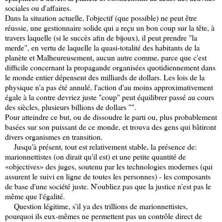
sociales ou d'affaires.
Dans la situation actuelle, l'objectif (que possible) ne peut être
réussie, une gestionnaire solide qui a reçu un bon coup sur la tête, à
travers laquelle (si le succès afin de bijoux), il peut prendre "la
merde", en vertu de laquelle la quasi-totalité des habitants de la
planète et Malheureusement, aucun autre comme, parce que c'est
difficile concernant la propagande organisées quotidiennement dans
le monde entier dépensent des milliards de dollars. Les lois de la
physique n'a pas été annulé, l'action d'au moins approximativement
égale à la contre devriez juste "coup" peut équilibrer passé au cours
des siècles, plusieurs billions de dollars "".
Pour atteindre ce but, ou de dissoudre le parti ou, plus probablement
basées sur son puissant de ce monde, et trouva des gens qui bâtiront
divers organismes en transition.
Jusqu'à présent, tout est relativement stable, la présence de:
marionnettistes (on dirait qu'il est) et une petite quantité de
«objectives» des juges, soutenu par les technologies modernes (qui
assurent le suivi en ligne de toutes les personnes) - les composants
de base d'une société juste. N'oubliez pas que la justice n'est pas le
même que l'égalité.
Question légitime, s'il ya des trillions de marionnettistes,
pourquoi ils eux-mêmes ne permettent pas un contrôle direct de