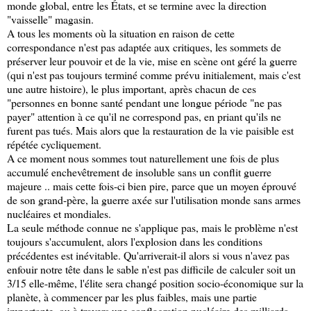
monde global, entre les États, et se termine avec la direction
"vaisselle" magasin.
A tous les moments où la situation en raison de cette
correspondance n'est pas adaptée aux critiques, les sommets de
préserver leur pouvoir et de la vie, mise en scène ont géré la guerre
(qui n'est pas toujours terminé comme prévu initialement, mais c'est
une autre histoire), le plus important, après chacun de ces
"personnes en bonne santé pendant une longue période "ne pas
payer" attention à ce qu'il ne correspond pas, en priant qu'ils ne
furent pas tués. Mais alors que la restauration de la vie paisible est
répétée cycliquement.
A ce moment nous sommes tout naturellement une fois de plus
accumulé enchevêtrement de insoluble sans un conflit guerre
majeure .. mais cette fois-ci bien pire, parce que un moyen éprouvé
de son grand-père, la guerre axée sur l'utilisation monde sans armes
nucléaires et mondiales.
La seule méthode connue ne s'applique pas, mais le problème n'est
toujours s'accumulent, alors l'explosion dans les conditions
précédentes est inévitable. Qu'arriverait-il alors si vous n'avez pas
enfouir notre tête dans le sable n'est pas difficile de calculer soit un
3/15 elle-même, l'élite sera changé position socio-économique sur la
planète, à commencer par les plus faibles, mais une partie
importante, ou à travers une conflagration nucléaire des milliards