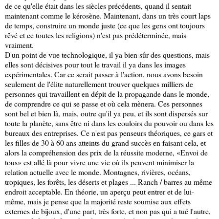
de ce qu'elle était dans les siècles précédents, quand il sentait
maintenant comme le kérosène. Maintenant, dans un très court laps
de temps, construire un monde juste (ce que les gens ont toujours
rêvé et ce toutes les religions) n'est pas prédéterminée, mais
vraiment.
D'un point de vue technologique, il ya bien sûr des questions, mais
elles sont décisives pour tout le travail il ya dans les images
expérimentales. Car ce serait passer à l'action, nous avons besoin
seulement de l'élite naturellement trouver quelques milliers de
personnes qui travaillent en dépit de la propagande dans le monde,
de comprendre ce qui se passe et où cela mènera. Ces personnes
sont bel et bien là, mais, outre qu'il ya peu, et ils sont dispersés sur
toute la planète, sans être ni dans les couloirs du pouvoir ou dans les
bureaux des entreprises. Ce n'est pas penseurs théoriques, ce gars et
les filles de 30 à 60 ans atteints du grand succès en faisant cela, et
alors la compréhension des prix de la réussite moderne, «Envoi de
tous» est allé là pour vivre une vie où ils peuvent minimiser la
relation actuelle avec le monde. Montagnes, rivières, océans,
tropiques, les forêts, les déserts et plages ... Ranch / barres au même
endroit acceptable. En théorie, un aperçu peut entrer et de lui-
même, mais je pense que la majorité reste soumise aux effets
externes de bijoux, d'une part, très forte, et non pas qui a tué l'autre,