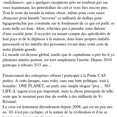
«malchance», qui à quelques exceptions près ne tombent pas sur
vous maintenant, les pétrodollars du ciel et vous êtes encore pire.
Tout le reste du monde la même chose, même pour ceux assez
chanceux pour bientôt "razvezet" or milliards de dollars pour
bgagopoluchie pas construite sur le fondement de ce qui est parlé, et
toute bulle est finie. Alors, n'hésitez pas à prendre votre théorie
d'une société juste, il recycler, en tenant compte des spécificités de
leur pays et de le déplacer à la maison, dans leurs propres intérêts
personnels et les intérêts des personnes vivant dans votre coin de
notre planète grande.
Le monde est devenu global, tandis que le capitalisme a pris fin il ya
plusieurs années partout, est tout simplement l'inertie. Depuis 2010
participe à rebours 5/15 ans ...
Financement des entreprises offrent / participer à la Partie CAS
justice. A cette époque, sans voler, sans une lutte politique, tout à
honnête:. ONE PLANET, un parti, une simple slogan "proj ... NO
LIFE (L'argent n'est pas important, mais la chose principale de telle
sorte que le montant peut être du rouble à des milliards de $)
Résumé:
La crise est lentement déroulement depuis 2008, qui est un peu mis
en '10, n'est pas cyclique, et la nature de la civilisation et il ne se
termine pas comme ils disent, «oracles».