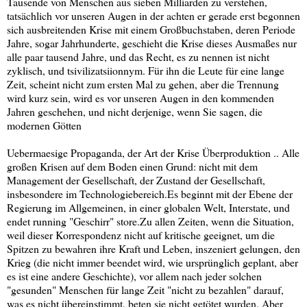
Tausende von Menschen aus sieben Milliarden zu verstehen,
tatsächlich vor unseren Augen in der achten er gerade erst begonnen
sich ausbreitenden Krise mit einem Großbuchstaben, deren Periode
Jahre, sogar Jahrhunderte, geschieht die Krise dieses Ausmaßes nur
alle paar tausend Jahre, und das Recht, es zu nennen ist nicht
zyklisch, und tsivilizatsiionnym. Für ihn die Leute für eine lange
Zeit, scheint nicht zum ersten Mal zu gehen, aber die Trennung
wird kurz sein, wird es vor unseren Augen in den kommenden
Jahren geschehen, und nicht derjenige, wenn Sie sagen, die
modernen Götten
Uebermaesige Propaganda, der Art der Krise Überproduktion .. Alle
großen Krisen auf dem Boden einen Grund: nicht mit dem
Management der Gesellschaft, der Zustand der Gesellschaft,
insbesondere im Technologiebereich.Es beginnt mit der Ebene der
Regierung im Allgemeinen, in einer globalen Welt, Interstate, und
endet running "Geschirr" store.Zu allen Zeiten, wenn die Situation,
weil dieser Korrespondenz nicht auf kritische geeignet, um die
Spitzen zu bewahren ihre Kraft und Leben, inszeniert gelungen, den
Krieg (die nicht immer beendet wird, wie ursprünglich geplant, aber
es ist eine andere Geschichte), vor allem nach jeder solchen
"gesunden" Menschen für lange Zeit "nicht zu bezahlen" darauf,
was es nicht übereinstimmt, beten sie nicht getötet wurden. Aber