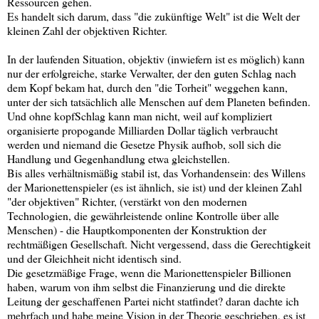
Ressourcen gehen.
Es handelt sich darum, dass "die zukünftige Welt" ist die Welt der
kleinen Zahl der objektiven Richter.
In der laufenden Situation, objektiv (inwiefern ist es möglich) kann
nur der erfolgreiche, starke Verwalter, der den guten Schlag nach
dem Kopf bekam hat, durch den "die Torheit" weggehen kann,
unter der sich tatsächlich alle Menschen auf dem Planeten befinden.
Und ohne kopfSchlag kann man nicht, weil auf kompliziert
organisierte propogande Milliarden Dollar täglich verbraucht
werden und niemand die Gesetze Physik aufhob, soll sich die
Handlung und Gegenhandlung etwa gleichstellen.
Bis alles verhältnismäßig stabil ist, das Vorhandensein: des Willens
der Marionettenspieler (es ist ähnlich, sie ist) und der kleinen Zahl
"der objektiven" Richter, (verstärkt von den modernen
Technologien, die gewährleistende online Kontrolle über alle
Menschen) - die Hauptkomponenten der Konstruktion der
rechtmäßigen Gesellschaft. Nicht vergessend, dass die Gerechtigkeit
und der Gleichheit nicht identisch sind.
Die gesetzmäßige Frage, wenn die Marionettenspieler Billionen
haben, warum von ihm selbst die Finanzierung und die direkte
Leitung der geschaffenen Partei nicht statfindet? daran dachte ich
mehrfach und habe meine Vision in der Theorie geschrieben, es ist