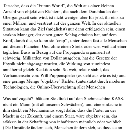
Tatsache, dass die "Future World", die Welt aus einer kleinen
Anzahl von objektiven Richtern, die nach dem Durchlaufen der
Übergangszeit sein wird, ist nicht wenige, aber für jetzt, ihr eins zu
einer Million, und verstreut auf der ganzen Welt. In der aktuellen
Situation kann das Ziel (möglichst) nur dann erfolgreich sein, einen
starken Manager, der einen guten Schlag erhalten hat, auf dem
Kopf, durch die, so kann sie "crap" , unter denen fast alle Menschen
auf diesem Planeten. Und ohne einen Streik oder wie, weil auf einer
täglichen Basis in Bezug auf die Propaganda organisiert ist
schwierig, Milliarden von Dollar ausgeben, hat die Gesetze der
Physik nicht abgesagt worden, die Wirkung von zumindest
annähernd gleich Reaktion sein. So weit, relativ stabil, das
Vorhandensein von: Will Puppenspieler (es sieht aus wie es ist) und
eine geringe Menge "objektive" Richter (unterstützt durch moderne
Technologien, die Online-Überwachung aller Menschen
Was auf zugeht? blättern Sie direkt auf den Suchmaschine KASS.
nicht ein Mann (mit all unseren Schwächen), und eine einfache in
ihm steckt ein Mechanismus sorgt dafür, dass die Partei an der
Macht in der Zukunft, und einem Staat, wäre objektiv sein, das
stärkste in der Schaffung von inhaftierten männlich oder weiblich.
(Die Umstände ändern sich, Menschen ändern sich, so dass sie an