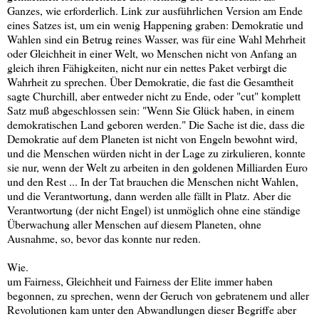
Ganzes, wie erforderlich. Link zur ausführlichen Version am Ende
eines Satzes ist, um ein wenig Happening graben: Demokratie und
Wahlen sind ein Betrug reines Wasser, was für eine Wahl Mehrheit
oder Gleichheit in einer Welt, wo Menschen nicht von Anfang an
gleich ihren Fähigkeiten, nicht nur ein nettes Paket verbirgt die
Wahrheit zu sprechen. Über Demokratie, die fast die Gesamtheit
sagte Churchill, aber entweder nicht zu Ende, oder "cut" komplett
Satz muß abgeschlossen sein: "Wenn Sie Glück haben, in einem
demokratischen Land geboren werden." Die Sache ist die, dass die
Demokratie auf dem Planeten ist nicht von Engeln bewohnt wird,
und die Menschen würden nicht in der Lage zu zirkulieren, konnte
sie nur, wenn der Welt zu arbeiten in den goldenen Milliarden Euro
und den Rest ... In der Tat brauchen die Menschen nicht Wahlen,
und die Verantwortung, dann werden alle fällt in Platz. Aber die
Verantwortung (der nicht Engel) ist unmöglich ohne eine ständige
Überwachung aller Menschen auf diesem Planeten, ohne
Ausnahme, so, bevor das konnte nur reden.
Wie.
um Fairness, Gleichheit und Fairness der Elite immer haben
begonnen, zu sprechen, wenn der Geruch von gebratenem und aller
Revolutionen kam unter den Abwandlungen dieser Begriffe aber