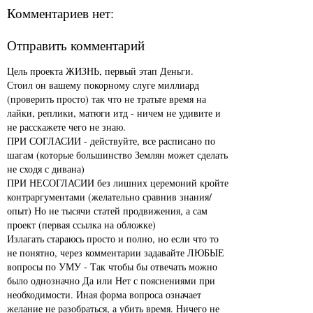
Комментариев нет:
Отправить комментарий
Цель проекта ЖИЗНЬ, первый этап Деньги.
Стоил он вашему покорному слуге миллиард
(проверить просто) так что не тратьте время на
лайки, реплики, матюги итд - ничем не удивите и
не расскажете чего не знаю.
ПРИ СОГЛАСИИ - действуйте, все расписано по
шагам (которые большинство Землян может сделать
не сходя с дивана)
ПРИ НЕСОГЛАСИИ без лишних церемоний кройте
контраргументами (желательно сравнив знания/
опыт) Но не тысячи статей продвижения, а сам
проект (первая ссылка на обложке)
Излагать стараюсь просто и полно, но если что то
не понятно, через комментарии задавайте ЛЮБЫЕ
вопросы по УМУ - Так чтобы бы отвечать можно
было однозначно Да или Нет с пояснениями при
необходимости. Иная форма вопроса означает
желание не разобраться, а убить время. Ничего не