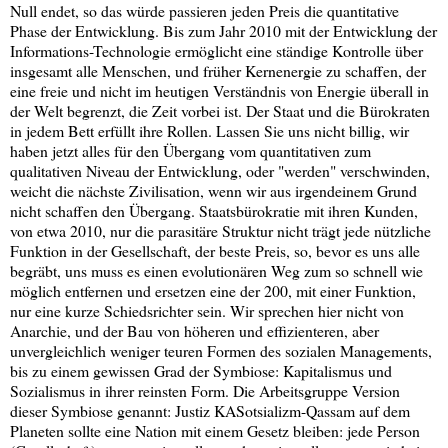
Null endet, so das würde passieren jeden Preis die quantitative
Phase der Entwicklung. Bis zum Jahr 2010 mit der Entwicklung der
Informations-Technologie ermöglicht eine ständige Kontrolle über
insgesamt alle Menschen, und früher Kernenergie zu schaffen, der
eine freie und nicht im heutigen Verständnis von Energie überall in
der Welt begrenzt, die Zeit vorbei ist. Der Staat und die Bürokraten
in jedem Bett erfüllt ihre Rollen. Lassen Sie uns nicht billig, wir
haben jetzt alles für den Übergang vom quantitativen zum
qualitativen Niveau der Entwicklung, oder "werden" verschwinden,
weicht die nächste Zivilisation, wenn wir aus irgendeinem Grund
nicht schaffen den Übergang. Staatsbürokratie mit ihren Kunden,
von etwa 2010, nur die parasitäre Struktur nicht trägt jede nützliche
Funktion in der Gesellschaft, der beste Preis, so, bevor es uns alle
begräbt, uns muss es einen evolutionären Weg zum so schnell wie
möglich entfernen und ersetzen eine der 200, mit einer Funktion,
nur eine kurze Schiedsrichter sein. Wir sprechen hier nicht von
Anarchie, und der Bau von höheren und effizienteren, aber
unvergleichlich weniger teuren Formen des sozialen Managements,
bis zu einem gewissen Grad der Symbiose: Kapitalismus und
Sozialismus in ihrer reinsten Form. Die Arbeitsgruppe Version
dieser Symbiose genannt: Justiz KASotsializm-Qassam auf dem
Planeten sollte eine Nation mit einem Gesetz bleiben: jede Person