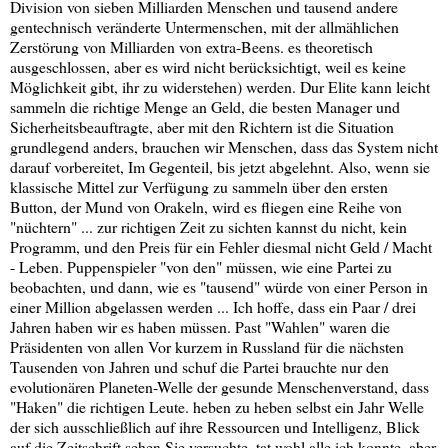
Division von sieben Milliarden Menschen und tausend andere
gentechnisch veränderte Untermenschen, mit der allmählichen
Zerstörung von Milliarden von extra-Beens. es theoretisch
ausgeschlossen, aber es wird nicht berücksichtigt, weil es keine
Möglichkeit gibt, ihr zu widerstehen) werden. Dur Elite kann leicht
sammeln die richtige Menge an Geld, die besten Manager und
Sicherheitsbeauftragte, aber mit den Richtern ist die Situation
grundlegend anders, brauchen wir Menschen, dass das System nicht
darauf vorbereitet, Im Gegenteil, bis jetzt abgelehnt. Also, wenn sie
klassische Mittel zur Verfügung zu sammeln über den ersten
Button, der Mund von Orakeln, wird es fliegen eine Reihe von
"nüchtern" ... zur richtigen Zeit zu sichten kannst du nicht, kein
Programm, und den Preis für ein Fehler diesmal nicht Geld / Macht
- Leben. Puppenspieler "von den" müssen, wie eine Partei zu
beobachten, und dann, wie es "tausend" würde von einer Person in
einer Million abgelassen werden ... Ich hoffe, dass ein Paar / drei
Jahren haben wir es haben müssen. Past "Wahlen" waren die
Präsidenten von allen Vor kurzem in Russland für die nächsten
Tausenden von Jahren und schuf die Partei brauchte nur den
evolutionären Planeten-Welle der gesunde Menschenverstand, dass
"Haken" die richtigen Leute. heben zu heben selbst ein Jahr Welle
der sich ausschließlich auf ihre Ressourcen und Intelligenz, Blick
auf die Zeitschrift sehen Sie versuchte, tat wohl alle ich konnte, aber