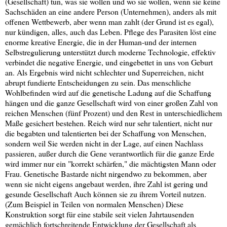
(Gesellschaft) tun, was sie wollen und wo sie wollen, wenn sie keine
Sachschäden an eine andere Person (Unternehmen), anders als mit
offenen Wettbewerb, aber wenn man zahlt (der Grund ist es egal),
nur kündigen, alles, auch das Leben. Pflege des Parasiten löst eine
enorme kreative Energie, die in der Human-und der internen
Selbstregulierung unterstützt durch moderne Technologie, effektiv
verbindet die negative Energie, und eingebettet in uns von Geburt
an. Als Ergebnis wird nicht schlechter und Superreichen, nicht
abrupt fundierte Entscheidungen zu sein. Das menschliche
Wohlbefinden wird auf die genetische Ladung auf die Schaffung
hängen und die ganze Gesellschaft wird von einer großen Zahl von
reichen Menschen (fünf Prozent) und den Rest in unterschiedlichem
Maße gesichert bestehen. Reich wird nur sehr talentiert, nicht nur
die begabten und talentierten bei der Schaffung von Menschen,
sondern weil Sie werden nicht in der Lage, auf einen Nachlass
passieren, außer durch die Gene verantwortlich für die ganze Erde
wird immer nur ein "korrekt schärfen," die mächtigsten Mann oder
Frau. Genetische Bastarde nicht nirgendwo zu bekommen, aber
wenn sie nicht eigens angebaut werden, ihre Zahl ist gering und
gesunde Gesellschaft Auch können sie zu ihrem Vorteil nutzen.
(Zum Beispiel in Teilen von normalen Menschen) Diese
Konstruktion sorgt für eine stabile seit vielen Jahrtausenden
gemächlich fortschreitende Entwicklung der Gesellschaft als