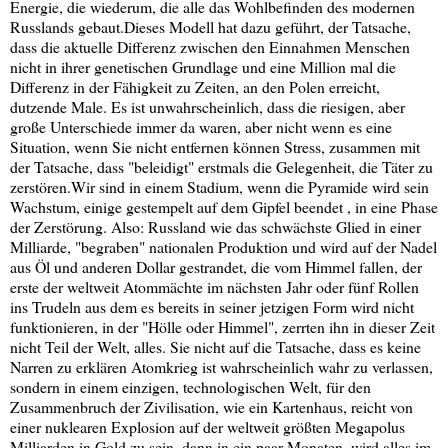
Energie, die wiederum, die alle das Wohlbefinden des modernen
Russlands gebaut.Dieses Modell hat dazu geführt, der Tatsache,
dass die aktuelle Differenz zwischen den Einnahmen Menschen
nicht in ihrer genetischen Grundlage und eine Million mal die
Differenz in der Fähigkeit zu Zeiten, an den Polen erreicht,
dutzende Male. Es ist unwahrscheinlich, dass die riesigen, aber
große Unterschiede immer da waren, aber nicht wenn es eine
Situation, wenn Sie nicht entfernen können Stress, zusammen mit
der Tatsache, dass "beleidigt" erstmals die Gelegenheit, die Täter zu
zerstören.Wir sind in einem Stadium, wenn die Pyramide wird sein
Wachstum, einige gestempelt auf dem Gipfel beendet , in eine Phase
der Zerstörung. Also: Russland wie das schwächste Glied in einer
Milliarde, "begraben" nationalen Produktion und wird auf der Nadel
aus Öl und anderen Dollar gestrandet, die vom Himmel fallen, der
erste der weltweit Atommächte im nächsten Jahr oder fünf Rollen
ins Trudeln aus dem es bereits in seiner jetzigen Form wird nicht
funktionieren, in der "Hölle oder Himmel", zerrten ihn in dieser Zeit
nicht Teil der Welt, alles. Sie nicht auf die Tatsache, dass es keine
Narren zu erklären Atomkrieg ist wahrscheinlich wahr zu verlassen,
sondern in einem einzigen, technologischen Welt, für den
Zusammenbruch der Zivilisation, wie ein Kartenhaus, reicht von
einer nuklearen Explosion auf der weltweit größten Megapolus
Milliarden in Gold zu sein, dann in ein paar Monaten, wird alles im