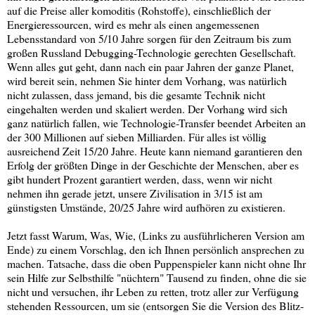
auf die Preise aller komoditis (Rohstoffe), einschließlich der
Energieressourcen, wird es mehr als einen angemessenen
Lebensstandard von 5/10 Jahre sorgen für den Zeitraum bis zum
großen Russland Debugging-Technologie gerechten Gesellschaft.
Wenn alles gut geht, dann nach ein paar Jahren der ganze Planet,
wird bereit sein, nehmen Sie hinter dem Vorhang, was natürlich
nicht zulassen, dass jemand, bis die gesamte Technik nicht
eingehalten werden und skaliert werden. Der Vorhang wird sich
ganz natürlich fallen, wie Technologie-Transfer beendet Arbeiten an
der 300 Millionen auf sieben Milliarden. Für alles ist völlig
ausreichend Zeit 15/20 Jahre. Heute kann niemand garantieren den
Erfolg der größten Dinge in der Geschichte der Menschen, aber es
gibt hundert Prozent garantiert werden, dass, wenn wir nicht
nehmen ihn gerade jetzt, unsere Zivilisation in 3/15 ist am
günstigsten Umstände, 20/25 Jahre wird aufhören zu existieren.
Jetzt fasst Warum, Was, Wie, (Links zu ausführlicheren Version am
Ende) zu einem Vorschlag, den ich Ihnen persönlich ansprechen zu
machen. Tatsache, dass die oben Puppenspieler kann nicht ohne Ihr
sein Hilfe zur Selbsthilfe "nüchtern" Tausend zu finden, ohne die sie
nicht und versuchen, ihr Leben zu retten, trotz aller zur Verfügung
stehenden Ressourcen, um sie (entsorgen Sie die Version des Blitz-