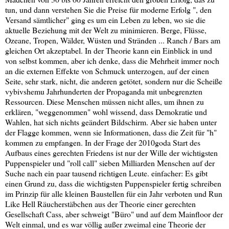
tun, und dann verstehen Sie die Preise für moderne Erfolg ", den
Versand sämtlicher" ging es um ein Leben zu leben, wo sie die
aktuelle Beziehung mit der Welt zu minimieren. Berge, Flüsse,
Ozeane, Tropen, Wälder, Wüsten und Stränden ... Ranch / Bars am
gleichen Ort akzeptabel. In der Theorie kann ein Einblick in und
von selbst kommen, aber ich denke, dass die Mehrheit immer noch
an die externen Effekte von Schmuck unterzogen, auf der einen
Seite, sehr stark, nicht, die anderen getötet, sondern nur die Scheiße
vybivshemu Jahrhunderten der Propaganda mit unbegrenzten
Ressourcen. Diese Menschen müssen nicht alles, um ihnen zu
erklären, "weggenommen" wohl wissend, dass Demokratie und
Wahlen, hat sich nichts geändert Bildschirm. Aber sie haben unter
der Flagge kommen, wenn sie Informationen, dass die Zeit für "h"
kommen zu empfangen. In der Frage der 2010goda Start des
Aufbaus eines gerechten Friedens ist nur der Wille der wichtigsten
Puppenspieler und "roll call" sieben Milliarden Menschen auf der
Suche nach ein paar tausend richtigen Leute. einfacher: Es gibt
einen Grund zu, dass die wichtigsten Puppenspieler fertig schreiben
im Prinzip für alle kleinen Baustellen für ein Jahr verboten und Run
Like Hell Räucherstäbchen aus der Theorie einer gerechten
Gesellschaft Cass, aber schweigt "Büro" und auf dem Mainfloor der
Welt einmal, und es war völlig außer zweimal eine Theorie der