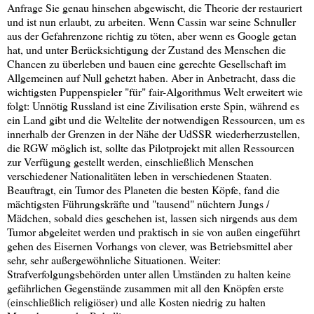
Anfrage Sie genau hinsehen abgewischt, die Theorie der restauriert
und ist nun erlaubt, zu arbeiten. Wenn Cassin war seine Schnuller
aus der Gefahrenzone richtig zu töten, aber wenn es Google getan
hat, und unter Berücksichtigung der Zustand des Menschen die
Chancen zu überleben und bauen eine gerechte Gesellschaft im
Allgemeinen auf Null gehetzt haben. Aber in Anbetracht, dass die
wichtigsten Puppenspieler "für" fair-Algorithmus Welt erweitert wie
folgt: Unnötig Russland ist eine Zivilisation erste Spin, während es
ein Land gibt und die Weltelite der notwendigen Ressourcen, um es
innerhalb der Grenzen in der Nähe der UdSSR wiederherzustellen,
die RGW möglich ist, sollte das Pilotprojekt mit allen Ressourcen
zur Verfügung gestellt werden, einschließlich Menschen
verschiedener Nationalitäten leben in verschiedenen Staaten.
Beauftragt, ein Tumor des Planeten die besten Köpfe, fand die
mächtigsten Führungskräfte und "tausend" nüchtern Jungs /
Mädchen, sobald dies geschehen ist, lassen sich nirgends aus dem
Tumor abgeleitet werden und praktisch in sie von außen eingeführt
gehen des Eisernen Vorhangs von clever, was Betriebsmittel aber
sehr, sehr außergewöhnliche Situationen. Weiter:
Strafverfolgungsbehörden unter allen Umständen zu halten keine
gefährlichen Gegenstände zusammen mit all den Knöpfen erste
(einschließlich religiöser) und alle Kosten niedrig zu halten