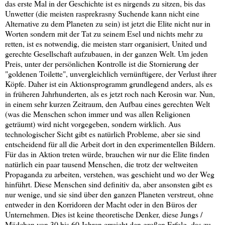
das erste Mal in der Geschichte ist es nirgends zu sitzen, bis das
Unwetter (die meisten rasprekrasny Suchende kann nicht eine
Alternative zu dem Planeten zu sein) ist jetzt die Elite nicht nur in
Worten sondern mit der Tat zu seinem Esel und nichts mehr zu
retten, ist es notwendig, die meisten starr organisiert, United und
gerechte Gesellschaft aufzubauen, in der ganzen Welt. Um jeden
Preis, unter der persönlichen Kontrolle ist die Stornierung der
"goldenen Toilette", unvergleichlich vernünftigere, der Verlust ihrer
Köpfe. Daher ist ein Aktionsprogramm grundlegend anders, als es
in früheren Jahrhunderten, als es jetzt roch nach Kerosin war. Nun,
in einem sehr kurzen Zeitraum, den Aufbau eines gerechten Welt
(was die Menschen schon immer und was allen Religionen
geträumt) wird nicht vorgegeben, sondern wirklich. Aus
technologischer Sicht gibt es natürlich Probleme, aber sie sind
entscheidend für all die Arbeit dort in den experimentellen Bildern.
Für das in Aktion treten würde, brauchen wir nur die Elite finden
natürlich ein paar tausend Menschen, die trotz der weltweiten
Propaganda zu arbeiten, verstehen, was geschieht und wo der Weg
hinführt. Diese Menschen sind definitiv da, aber ansonsten gibt es
nur wenige, und sie sind über den ganzen Planeten verstreut, ohne
entweder in den Korridoren der Macht oder in den Büros der
Unternehmen. Dies ist keine theoretische Denker, diese Jungs /
Mädchen von 30 bis 60 Jahren erreicht den großen Erfolg, das zu