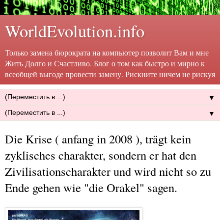
WorldEvolution.info
Только замена бюрократа на компьютер позволит Вам и мне
Жить Долго и Счастливо. Блог о том как быстро и мирно к
всеобщей выгоде провести замену. Рискните ничем не рискуя
▼
▼
Die Krise ( anfang in 2008 ), trägt kein
zyklisches charakter, sondern er hat den
Zivilisationscharakter und wird nicht so zu
Ende gehen wie "die Orakel" sagen.