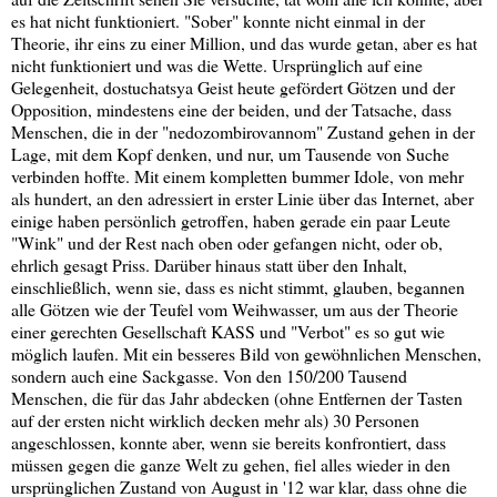
es hat nicht funktioniert. "Sober" konnte nicht einmal in der
Theorie, ihr eins zu einer Million, und das wurde getan, aber es hat
nicht funktioniert und was die Wette. Ursprünglich auf eine
Gelegenheit, dostuchatsya Geist heute gefördert Götzen und der
Opposition, mindestens eine der beiden, und der Tatsache, dass
Menschen, die in der "nedozombirovannom" Zustand gehen in der
Lage, mit dem Kopf denken, und nur, um Tausende von Suche
verbinden hoffte. Mit einem kompletten bummer Idole, von mehr
als hundert, an den adressiert in erster Linie über das Internet, aber
einige haben persönlich getroffen, haben gerade ein paar Leute
"Wink" und der Rest nach oben oder gefangen nicht, oder ob,
ehrlich gesagt Priss. Darüber hinaus statt über den Inhalt,
einschließlich, wenn sie, dass es nicht stimmt, glauben, begannen
alle Götzen wie der Teufel vom Weihwasser, um aus der Theorie
einer gerechten Gesellschaft KASS und "Verbot" es so gut wie
möglich laufen. Mit ein besseres Bild von gewöhnlichen Menschen,
sondern auch eine Sackgasse. Von den 150/200 Tausend
Menschen, die für das Jahr abdecken (ohne Entfernen der Tasten
auf der ersten nicht wirklich decken mehr als) 30 Personen
angeschlossen, konnte aber, wenn sie bereits konfrontiert, dass
müssen gegen die ganze Welt zu gehen, fiel alles wieder in den
ursprünglichen Zustand von August in '12 war klar, dass ohne die