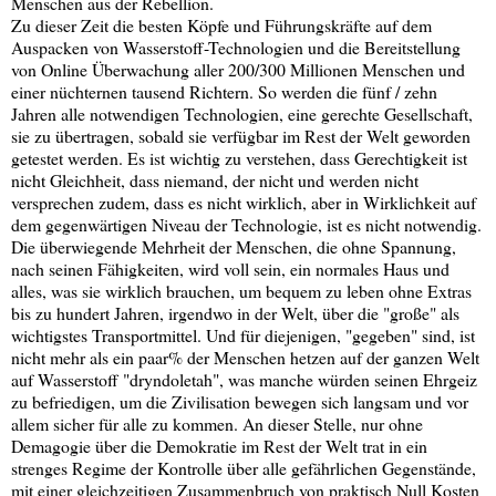
Menschen aus der Rebellion.
Zu dieser Zeit die besten Köpfe und Führungskräfte auf dem
Auspacken von Wasserstoff-Technologien und die Bereitstellung
von Online Überwachung aller 200/300 Millionen Menschen und
einer nüchternen tausend Richtern. So werden die fünf / zehn
Jahren alle notwendigen Technologien, eine gerechte Gesellschaft,
sie zu übertragen, sobald sie verfügbar im Rest der Welt geworden
getestet werden. Es ist wichtig zu verstehen, dass Gerechtigkeit ist
nicht Gleichheit, dass niemand, der nicht und werden nicht
versprechen zudem, dass es nicht wirklich, aber in Wirklichkeit auf
dem gegenwärtigen Niveau der Technologie, ist es nicht notwendig.
Die überwiegende Mehrheit der Menschen, die ohne Spannung,
nach seinen Fähigkeiten, wird voll sein, ein normales Haus und
alles, was sie wirklich brauchen, um bequem zu leben ohne Extras
bis zu hundert Jahren, irgendwo in der Welt, über die "große" als
wichtigstes Transportmittel. Und für diejenigen, "gegeben" sind, ist
nicht mehr als ein paar% der Menschen hetzen auf der ganzen Welt
auf Wasserstoff "dryndoletah", was manche würden seinen Ehrgeiz
zu befriedigen, um die Zivilisation bewegen sich langsam und vor
allem sicher für alle zu kommen. An dieser Stelle, nur ohne
Demagogie über die Demokratie im Rest der Welt trat in ein
strenges Regime der Kontrolle über alle gefährlichen Gegenstände,
mit einer gleichzeitigen Zusammenbruch von praktisch Null Kosten