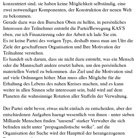
konzentriert sind, sie haben keine Möglichkeit selbständig, eine
zwei notwendiger Komponenten, der Konstruktion der neuen Welt
zu bekommen.
Gerade dazu was den Burschen Oben zu helfen, in persönliches
Interessen der Teilnehmer entsteht die Partei/Bewegung KAS'S
eben, zur ich Finanzierung oder der Arbeit ich lade Sie ein.
Es ist keine Partei des vorigen Typs, deshalb muss man am Ufer die
Ziele der geschaffenen Organisation und Ihre Motivation der
Teilnahme verstehen.
Es handelt sich darum, dass sie nicht dazu entsteht, was ein Mensch
oder die Mannschaft andere ersetzt haben, um den persönlichen
materiellen Vorteil zu bekommen. das Ziel und die Motivation sind
auf viele Ordnungen höher. Man muss alles Mögliche für die
Erhaltung des Lebens des nahen Kreises machen, und es kann
weiter in allen Sinnen sehr interessant sein, bald wird auf dem
Planeten die wahnsinnige Rotation aller Staffeln der Verwaltung.
Der Partei steht bevor, etwas nicht einfach zu entscheiden, aber der
entschiedenen Aufgaben haengt wesentlich von ihnen - unter sieben
Milliarde Menschen finden "tausend" starker Verwalter die sich
befinden nicht unter "propagandistische wolke". auf die
Organisation der Suche wird der Hauptteil der herangezogenen