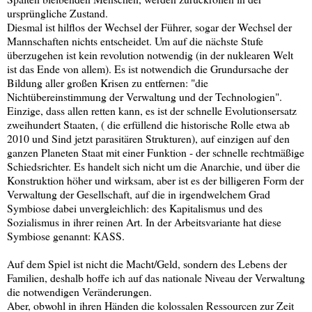
ursprüngliche Zustand.
Diesmal ist hilflos der Wechsel der Führer, sogar der Wechsel der
Mannschaften nichts entscheidet. Um auf die nächste Stufe
überzugehen ist kein revolution notwendig (in der nuklearen Welt
ist das Ende von allem). Es ist notwendich die Grundursache der
Bildung aller großen Krisen zu entfernen: "die
Nichtübereinstimmung der Verwaltung und der Technologien".
Einzige, dass allen retten kann, es ist der schnelle Evolutionsersatz
zweihundert Staaten, ( die erfüllend die historische Rolle etwa ab
2010 und Sind jetzt parasitären Strukturen), auf einzigen auf den
ganzen Planeten Staat mit einer Funktion - der schnelle rechtmäßige
Schiedsrichter. Es handelt sich nicht um die Anarchie, und über die
Konstruktion höher und wirksam, aber ist es der billigeren Form der
Verwaltung der Gesellschaft, auf die in irgendwelchem Grad
Symbiose dabei unvergleichlich: des Kapitalismus und des
Sozialismus in ihrer reinen Art. In der Arbeitsvariante hat diese
Symbiose genannt: КАSS.
Auf dem Spiel ist nicht die Macht/Geld, sondern des Lebens der
Familien, deshalb hoffe ich auf das nationale Niveau der Verwaltung
die notwendigen Veränderungen.
Aber, obwohl in ihren Händen die kolossalen Ressourcen zur Zeit