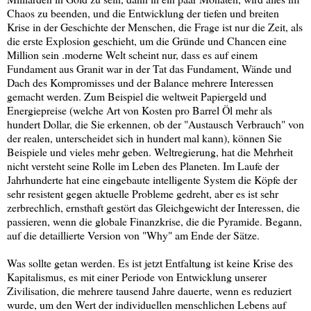
Chaos zu beenden, und die Entwicklung der tiefen und breiten
Krise in der Geschichte der Menschen, die Frage ist nur die Zeit, als
die erste Explosion geschieht, um die Gründe und Chancen eine
Million sein .moderne Welt scheint nur, dass es auf einem
Fundament aus Granit war in der Tat das Fundament, Wände und
Dach des Kompromisses und der Balance mehrere Interessen
gemacht werden. Zum Beispiel die weltweit Papiergeld und
Energiepreise (welche Art von Kosten pro Barrel Öl mehr als
hundert Dollar, die Sie erkennen, ob der "Austausch Verbrauch" von
der realen, unterscheidet sich in hundert mal kann), können Sie
Beispiele und vieles mehr geben. Weltregierung, hat die Mehrheit
nicht versteht seine Rolle im Leben des Planeten. Im Laufe der
Jahrhunderte hat eine eingebaute intelligente System die Köpfe der
sehr resistent gegen aktuelle Probleme gedreht, aber es ist sehr
zerbrechlich, ernsthaft gestört das Gleichgewicht der Interessen, die
passieren, wenn die globale Finanzkrise, die die Pyramide. Begann,
auf die detaillierte Version von "Why" am Ende der Sätze.
Was sollte getan werden. Es ist jetzt Entfaltung ist keine Krise des
Kapitalismus, es mit einer Periode von Entwicklung unserer
Zivilisation, die mehrere tausend Jahre dauerte, wenn es reduziert
wurde, um den Wert der individuellen menschlichen Lebens auf