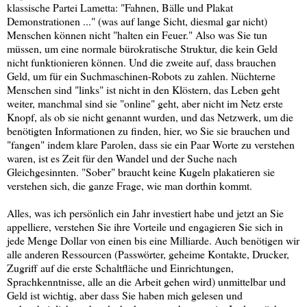
klassische Partei Lametta: "Fahnen, Bälle und Plakat
Demonstrationen ..." (was auf lange Sicht, diesmal gar nicht)
Menschen können nicht "halten ein Feuer." Also was Sie tun
müssen, um eine normale bürokratische Struktur, die kein Geld
nicht funktionieren können. Und die zweite auf, dass brauchen
Geld, um für ein Suchmaschinen-Robots zu zahlen. Nüchterne
Menschen sind "links" ist nicht in den Klöstern, das Leben geht
weiter, manchmal sind sie "online" geht, aber nicht im Netz erste
Knopf, als ob sie nicht genannt wurden, und das Netzwerk, um die
benötigten Informationen zu finden, hier, wo Sie sie brauchen und
"fangen" indem klare Parolen, dass sie ein Paar Worte zu verstehen
waren, ist es Zeit für den Wandel und der Suche nach
Gleichgesinnten. "Sober" braucht keine Kugeln plakatieren sie
verstehen sich, die ganze Frage, wie man dorthin kommt.
Alles, was ich persönlich ein Jahr investiert habe und jetzt an Sie
appelliere, verstehen Sie ihre Vorteile und engagieren Sie sich in
jede Menge Dollar von einen bis eine Milliarde. Auch benötigen wir
alle anderen Ressourcen (Passwörter, geheime Kontakte, Drucker,
Zugriff auf die erste Schaltfläche und Einrichtungen,
Sprachkenntnisse, alle an die Arbeit gehen wird) unmittelbar und
Geld ist wichtig, aber dass Sie haben mich gelesen und