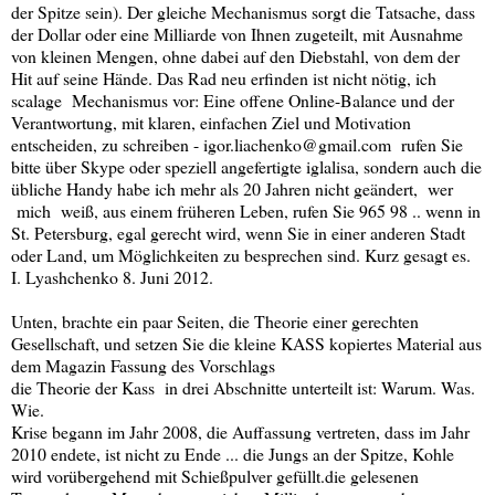
der Spitze sein). Der gleiche Mechanismus sorgt die Tatsache, dass
der Dollar oder eine Milliarde von Ihnen zugeteilt, mit Ausnahme
von kleinen Mengen, ohne dabei auf den Diebstahl, von dem der
Hit auf seine Hände. Das Rad neu erfinden ist nicht nötig, ich
scalage Mechanismus vor: Eine offene Online-Balance und der
Verantwortung, mit klaren, einfachen Ziel und Motivation
entscheiden, zu schreiben - igor.liachenko@gmail.com rufen Sie
bitte über Skype oder speziell angefertigte iglalisa, sondern auch die
übliche Handy habe ich mehr als 20 Jahren nicht geändert, wer
mich weiß, aus einem früheren Leben, rufen Sie 965 98 .. wenn in
St. Petersburg, egal gerecht wird, wenn Sie in einer anderen Stadt
oder Land, um Möglichkeiten zu besprechen sind. Kurz gesagt es.
I. Lyashchenko 8. Juni 2012.
Unten, brachte ein paar Seiten, die Theorie einer gerechten
Gesellschaft, und setzen Sie die kleine KASS kopiertes Material aus
dem Magazin Fassung des Vorschlags
die Theorie der Kass in drei Abschnitte unterteilt ist: Warum. Was.
Wie.
Krise begann im Jahr 2008, die Auffassung vertreten, dass im Jahr
2010 endete, ist nicht zu Ende ... die Jungs an der Spitze, Kohle
wird vorübergehend mit Schießpulver gefüllt.die gelesenen