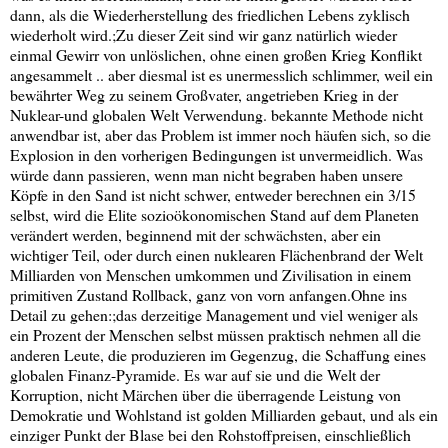
dann, als die Wiederherstellung des friedlichen Lebens zyklisch
wiederholt wird.;Zu dieser Zeit sind wir ganz natürlich wieder
einmal Gewirr von unlöslichen, ohne einen großen Krieg Konflikt
angesammelt .. aber diesmal ist es unermesslich schlimmer, weil ein
bewährter Weg zu seinem Großvater, angetrieben Krieg in der
Nuklear-und globalen Welt Verwendung. bekannte Methode nicht
anwendbar ist, aber das Problem ist immer noch häufen sich, so die
Explosion in den vorherigen Bedingungen ist unvermeidlich. Was
würde dann passieren, wenn man nicht begraben haben unsere
Köpfe in den Sand ist nicht schwer, entweder berechnen ein 3/15
selbst, wird die Elite sozioökonomischen Stand auf dem Planeten
verändert werden, beginnend mit der schwächsten, aber ein
wichtiger Teil, oder durch einen nuklearen Flächenbrand der Welt
Milliarden von Menschen umkommen und Zivilisation in einem
primitiven Zustand Rollback, ganz von vorn anfangen.Ohne ins
Detail zu gehen:;das derzeitige Management und viel weniger als
ein Prozent der Menschen selbst müssen praktisch nehmen all die
anderen Leute, die produzieren im Gegenzug, die Schaffung eines
globalen Finanz-Pyramide. Es war auf sie und die Welt der
Korruption, nicht Märchen über die überragende Leistung von
Demokratie und Wohlstand ist golden Milliarden gebaut, und als ein
einziger Punkt der Blase bei den Rohstoffpreisen, einschließlich