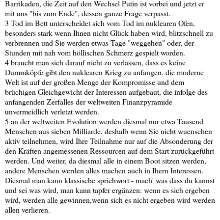
Barrikaden, die Zeit auf den Wechsel Putin ist vorbei und jetzt er
mit uns "bis zum Ende", dessen ganze Frage verpasst.
3 Tod im Bett unterscheidet sich vom Tod im nuklearen Ofen,
besonders stark wenn Ihnen nicht Glück haben wird, blitzschnell zu
verbrennen und Sie werden etwas Tage "weggehen" oder, der
Stunden mit nah vom höllischen Schmerz gespielt worden.
4 braucht man sich darauf nicht zu verlassen, dass es keine
Dummköpfe gibt den nuklearen Krieg zu anfangen. die moderne
Welt ist auf der großen Menge der Kompromisse und dem
brüchigen Gleichgewicht der Interessen aufgebaut, die infolge des
anfangenden Zerfalles der weltweiten Finanzpyramide
unvermeidlich verletzt werden.
5 an der weltweiten Evolution werden diesmal nur etwa Tausend
Menschen aus sieben Milliarde, deshalb wenn Sie nicht wuenschen
aktiv teilnehmen, wird Ihre Teilnahme nur auf die Absonderung der
den Kräften angemessenen Ressourcen auf dem Start zurückgeführt
werden. Und weiter, da diesmal alle in einem Boot sitzen werden,
andere Menschen werden alles machen auch in Ihern Interessen.
Diesmal man kann klassische sprichwort - mach' was dass du kannst
und sei was wird, man kann tapfer ergänzen: wenn es sich ergeben
wird, werden alle gewinnen,wenn sich es nicht ergeben wird werden
allen verlieren.