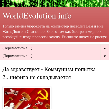
WorldEvolution.info
Только замена бюрократа на компьютер позволит Вам и мне
Жить Долго и Счастливо. Блог о том как быстро и мирно к
всеобщей выгоде провести замену. Рискните ничем не рискуя
▼
▼
Да здравствует - Коммунизм попытка
2...нифига не складывается