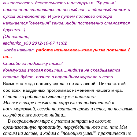
выносливость, деятельность и альтруизм. "Крутым"
постепенно становится не пьяный гоп, а здоровый телом и
духом йог-волонтер. И уже путём полового отбора
начинается "селекция" генов: люди постепенно становятся
другими. :)
(Ответить)
liachenko_v30 2012-10-07 11:02
когда начинал,
работа называлась-коммунизм попытка 2
но...
Спасибо за подсказку темы:
Коммунизм вторая попытка ...нифига не складывается
статья будет, познее в партийном журнале и сети
Возможно когда напишу сделаю ее заглавной, Цикла статей
обо всех найденных программах изменения нашего мира.
Статья в работе но главное уже написано:
Мы все в вихре несемся на карусели за подвешенной к
носу морковкой, всегда не хватает время и денег, но несколько
секунд все же можно найти...
В современном мире с учетом затрат на сложно
организованную пропаганду, переубедить кого то, что Мы
стоим на голове, а ходим с "помощью ушей", практически не