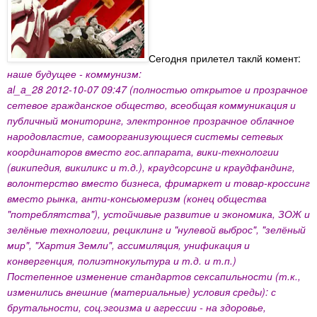
Сегодня прилетел таклй комент:
наше будущее - коммунизм:
al_a_28 2012-10-07 09:47 (полностью открытое и прозрачное
сетевое гражданское общество, всеобщая коммуникация и
публичный мониторинг, электронное прозрачное облачное
народовластие, самоорганизующиеся системы сетевых
координаторов вместо гос.аппарата, вики-технологии
(википедия, викиликс и т.д.), краудсорсинг и краудфандинг,
волонтерство вместо бизнеса, фримаркет и товар-кроссинг
вместо рынка, анти-консьюмеризм (конец общества
"потреблятства"), устойчивые развитие и экономика, ЗОЖ и
зелёные технологии, рециклинг и "нулевой выброс", "зелёный
мир", "Хартия Земли", ассимиляция, унификация и
конвергенция, полиэтнокультура и т.д. и т.п.)
Постепенное изменение стандартов сексапильности (т.к.,
изменились внешние (материальные) условия среды): с
брутальности, соц.эгоизма и агрессии - на здоровье,