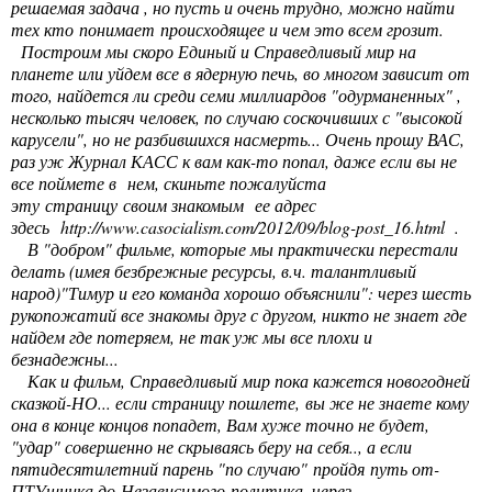
решаемая задача , но пусть и очень трудно, можно найти
тех кто понимает происходящее и чем это всем грозит.
Построим мы скоро Единый и Справедливый мир на
планете или уйдем все в ядерную печь, во многом зависит от
того, найдется ли среди семи миллиардов "одурманенных" ,
несколько тысяч человек, по случаю соскочивших с "высокой
карусели", но не разбившихся насмерть... Очень прошу ВАС,
раз уж Журнал КАСС к вам как-то попал, даже если вы не
все поймете в нем, скиньте пожалуйста
эту страницу своим знакомым ее адрес
здесь
http://www.casocialism.com/2012/09/blog-post_16.html
.
В "добром" фильме, которые мы практически перестали
делать (имея безбрежные ресурсы, в.ч. талантливый
народ)"Тимур и его команда хорошо объяснили": через шесть
рукопожатий все знакомы друг с другом, никто не знает где
найдем где потеряем, не так уж мы все плохи и
безнадежны...
Как и фильм, Справедливый мир пока кажется новогодней
сказкой-НО... если страницу пошлете, вы же не знаете кому
она в конце концов попадет, Вам хуже точно не будет,
"удар" совершенно не скрываясь беру на себя.., а если
пятидесятилетний парень "по случаю" пройдя путь от-
ПТУшника до Независимого политика, через