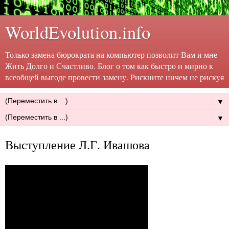
WorldEvolution.info
Только замена бюрократа на компьютер позволит Вам и мне
Жить Долго и Счастливо. Блог о том как быстро и мирно к
всеобщей выгоде провести замену. Рискните ничем не рискуя
▼
▼
Выступление Л.Г. Ивашова