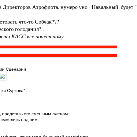
та Директоров Аэрофлота, нумеро уно - Навальный, будет 
етовать что-то Собчак???
ского голодания?..
ивости КАСС все почестному
ий Сценарий
олки Суркова"
, представь его смешным лжецом.
 смеялись над ним.
 забудет, что живет в банановой республике.