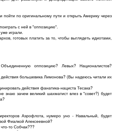
ли пойти по оригинальному пути и открыть Америку через
оиграть с ней в "оппозицию".
 уже играли.
рхов, готовых платить за то, чтобы выглядеть идиотами,
.
 Объединенную оппозицию? Левых? Националистов?
 действия большевика Лимонова? (Вы надеюсь читали их
динировать действия фанатика-нациста Тесака?
е знаю зачем великий шахматист влез в "совет?) будет
ва?
Директоров Аэрофлота, нумеро уно - Навальный, будет
овой Фиалкой Алексеевной?
 что-то Собчак???