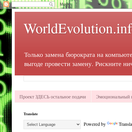
WorldEvolution.in
Только замена бюрократа на компьюте
выгоде провести замену. Рискните ни
Проект ЗДЕСЬ остальное подачи
Эмоциональный в
Translate
Powered by
Transla