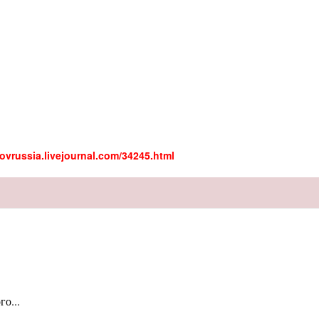
kovrussia.livejournal.com/34245.html
о...