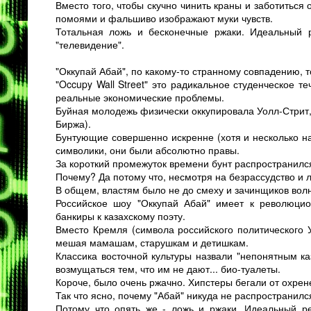
Вместо того, чтобы скучно чинить краны и заботиться 
помоями и фальшиво изображают муки чувств.
Тотальная ложь и бесконечные ржаки. Идеальный р
"телевидение".
"
Оккупай Абай
", по какому-то странному совпадению, 
"Occupy Wall Street" это радикальное студенческое те
реальные экономические проблемы.
Буйная молодежь физически оккупировала Уолл-Стрит,
Биржа).
Бунтующие совершенно искренне (хотя и несколько наи
символики, они были абсолютно правы.
За короткий промежуток времени бунт распространилс
Почему? Да потому что, несмотря на безрассудство и 
В общем, властям было не до смеху и зачинщиков волн
Российское шоу "Оккупай Абай" имеет к революцио
банкиры к казахскому поэту.
Вместо Кремля (символа российского политического Уо
мешая мамашам, старушкам и детишкам.
Классика восточной культуры назвали "непонятным ка
возмущаться тем, что им не дают... био-туалеты.
Короче, было очень ржачно. Хипстеры бегали от охре
Так что ясно, почему "Абай" никуда не распространился
Потому что опять же - ложь и ржаки. Идеальный ре