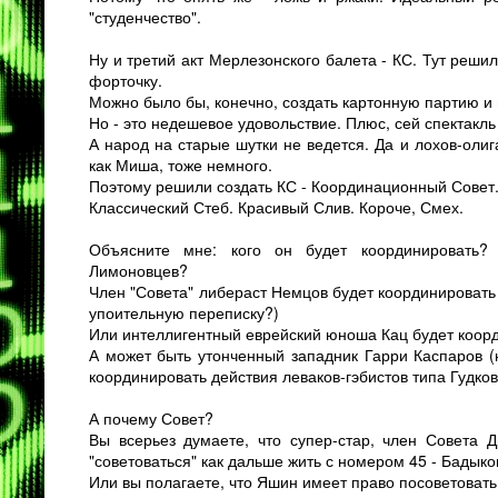
"студенчество".
Ну и третий акт Мерлезонского балета - КС. Тут реши
форточку.
Можно было бы, конечно, создать картонную партию и п
Но - это недешевое удовольствие. Плюс, сей спектакль
А народ на старые шутки не ведется. Да и лохов-олига
как Миша, тоже немного.
Поэтому решили создать КС - Координационный Совет
Классический Стеб. Красивый Слив. Короче, Смех.
Объясните мне: кого он будет координировать?
Лимоновцев?
Член "Совета" либераст Немцов будет координировать
упоительную переписку?)
Или интеллигентный еврейский юноша Кац будет коор
А может быть утонченный западник Гарри Каспаров (н
координировать действия леваков-гэбистов типа Гудко
А почему Совет?
Вы всерьез думаете, что супер-стар, член Совета 
"советоваться" как дальше жить с номером 45 - Бадык
Или вы полагаете, что Яшин имеет право посоветовать