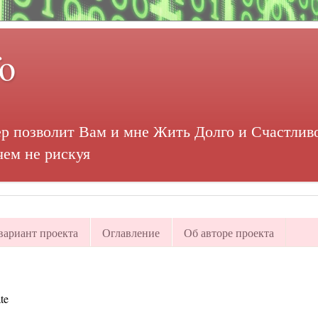
fo
р позволит Вам и мне Жить Долго и Счастливо
чем не рискуя
ариант проекта
Оглавление
Об авторе проекта
te