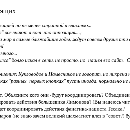
оящих
ицией но не менее странной и властью...
" все знают а вот что оппозиция....)
и мир в самые ближайшие годы, ждут совсем другие три с
ml
много...
мился" долго искал в сети, не просто, но нашел его сайт.
ениях Кукловодов и Намесников не говорит, но нихрена 
ах "разных первых кнопках" пусть иногда, нормально не 
вет. Объясните кого они -будут координировать? Объеди
ировать действия большевика Лимонова? (Вы надеюсь чи
ет координировать действия фанатика-нациста Тесака?
ров (не знаю зачем великий шахматист влез в "совет?) б