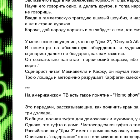
Научи его говорить одно, а делать другое, и тогда на
не говоришь.
Введи в гамлетовскую трагедию вшивый шоу-биз, и наро
а не в стране дураков.
Короче, дай народу поржать и он забудет о том, что ем
У меня такое ощущение, что шоу "Дом-2", "Оккупай Аб
И несмотря на абсолютную абсурдность и чудовищн
сценарист далеко не бездарен, как вам кажется.
Он сознательно нагнетает нервический маразм, ибо 
верят."
Сценарист читал Макиавелли и Кафку, он изучал техн
Трою лошадь и методично разрушает Карфаген смехо
***
На американском ТВ есть такое понятие - "Home show"
Это передачи, рассказывающие, как починить кран за 
три доллара.
В общем, полная туфта для домохозяек и мужичков, у к
Однако, это туфта о доме. Чистосердечная туфта о том
Российское шоу "Дом-2" имеет к домашнему очагу тако
Описывать "содержание" этого телевизионного шедев