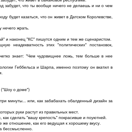
род забудет, что ты вообще ничего не делаешь и ни о чем
ду будет казаться, что он живет в Датском Королевстве,
у нечего жрать.
ай" и наконец "КС" пишутся одним и тем же сценаристом.
ую неадекватность этих "политических" постановок,
четко знает: "Чем чудовищнее ложь, тем больше в нее
ологии Геббельса и Шарпа, именно поэтому он вкатил в
м.
 ("Шоу о доме")
три минуты... или, как забабахать обалденный дизайн за
оторых руки растут из правильных мест.
, как сделать "вашу крепость" покрасивше и поуютней.
е же отношение, как его ведущая к хорошему вкусу.
ра бессмысленно.