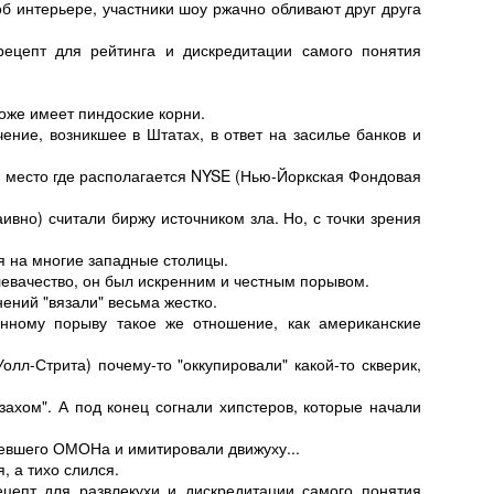
об интерьере, участники шоу ржачно обливают друг друга
ецепт для рейтинга и дискредитации самого понятия
тоже имеет пиндоские корни.
чение, возникшее в Штатах, в ответ на засилье банков и
 место где располагается NYSE (Нью-Йоркская Фондовая
вно) считали биржу источником зла. Но, с точки зрения
я на многие западные столицы.
левачество, он был искренним и честным порывом.
ений "вязали" весьма жестко.
нному порыву такое же отношение, как американские
лл-Стрита) почему-то "оккупировали" какой-то скверик,
захом". А под конец согнали хипстеров, которые начали
невшего ОМОНа и имитировали движуху...
, а тихо слился.
цепт для развлекухи и дискредитации самого понятия