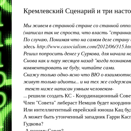
Кремлевский Сценарий и три наст
Мы живем в странной стране со станной оппоз
(написал так не спроста, что власть "странная
По случаю, Понимая что на самом деле страну 
здесь
http://www.casocialism.com/2012/06/315.ht
Решил попросить денег у Суркова, для начала не
Снова как и пару месяцев назад "когда познако
комментировать не буду, читайте сами.
Скажу только одно-ясно что ВЮ о взаимоотнош
живут только идиоты... и на тех же содержанк
текст ниже написан умным человеком-
... решили создать КС - Координационный Со
Член "Совета" либераст Немцов будет координ
Или интеллигентный еврейский юноша Кац буд
А может быть утонченный западник Гарри Каспа
Гудкова?
А почему Совет?