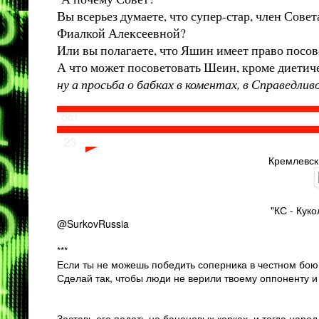
Вы всерьез думаете, что супер-стар, член Сове
Фиалкой Алексеевной?
Или вы полагаете, что Яшин имеет право посов
А что может посоветовать Шеин, кроме диетиче
ну а просьба о бабках в коментах, в Справедл
OCT
23
Кремлевск
"КС - Кук
@SurkovRussia
***
Если ты не можешь победить соперника в честном бою
Сделай так, чтобы люди не верили твоему оппоненту и
Заставь его падать на банановых корках, и тогда народ