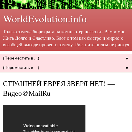
WorldEvolution.info
Только замена бюрократа на компьютер позволит Вам и мне
Жить Долго и Счастливо. Блог о том как быстро и мирно к
всеобщей выгоде провести замену. Рискните ничем не рискуя
▼
▼
СТРАШНЕЙ ЕВРЕЯ ЗВЕРЯ НЕТ! —
Видео@MailRu