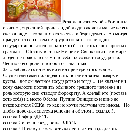
Резюме прежнее- обработанные
сложно устроенной пропагандой люди как дети малые веря в
сказки, ждут что за них кто то что то будет делать. А смотря
правде в глаза совсем не трудно понять что ни одно
государство не заточено на то что бы спасать своих простых
граждан... Об этом в статье Нищие и Сверх богатые в мире
людей не появились сами по себе их создает государство...
Честно о его роли в второй ссылке ниже.
За ... наблюдать интересно и на примере этого эфира.
Слушатели сами подбираются к истине а затем шмырк в
кусты... вот бы честное государство и тогда ... Не хватает ни
кому смелости поставить обычного грешного человека на
роль которую они отводят бюрократу. А сделай это (поставь
хоть себя) на место Обамы Путина Онищенко и вниз до
руководителя ЖЕКа, то как не крути получим что имеем... Но
любая порочная система конечна и об этом в ссылке 3.
ссылка 1 эфир
ЗДЕСЬ
ссылка 2 о роли государства
ЗДЕСЬ
ссылка 3 Почему не оставить как есть и что надо делать