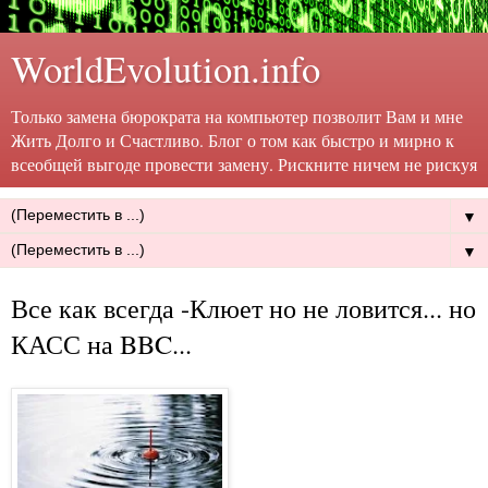
WorldEvolution.info
Только замена бюрократа на компьютер позволит Вам и мне
Жить Долго и Счастливо. Блог о том как быстро и мирно к
всеобщей выгоде провести замену. Рискните ничем не рискуя
▼
▼
Все как всегда -Клюет но не ловится... но
КАСС на BBC...