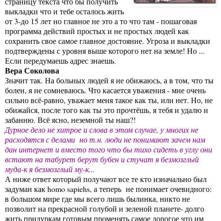
страницу текста что бы получить
выкладки что и тебе осталось жить
от 3-до 15 лет но главное не это а то что там - пошаговая
программа действий простых и не простых людей как
сохранить свое самое главное достояние. Угроза и выкладки
подтверждены с уровня выше которого нет на земле! Но ...
Если передумаешь адрес знаешь.
Вера Соколова
Значит так. На больных людей я не обижаюсь, а в том, что ты
болен, я не сомневаюсь. Что касается уважения - мне очень
сильно всё-равно, уважает меня такое как ты, или нет. Но, не
обижайся, после того как ты это прочтёшь, я тебя и удалю и
забанню. Всё ясно, неземной ты наш?!
Дурное дело не хитрое и слова в этом случае, у многих не
расходятся с делами но т.н. люди не понимают зачем нам
дан интернет и вместо того что бы тихо сидеть в углу они
встают на табурет берут бубен и стучат я безмозглый
муда-к я безмозглый му-к...
А ниже ответ который получают все те кто изначально был
задуман как homo sapiehs, а теперь не понимает очевидного:
в большом мире где мы всего лишь былинка, никто не
позволит на прекрасной голубой и зеленой планете- долго
жить придуркам готовым променять самое дорогое что им