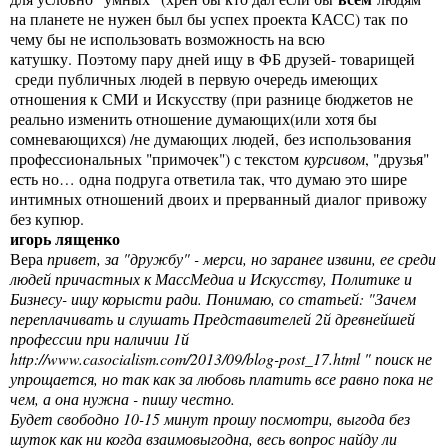
на планете не нужен был бы успех проекта КАСС) так по
чему бы не использовать возможность на всю
катушку. Поэтому пару дней ищу в ФБ друзей- товарищей
среди публичных людей в первую очередь имеющих
отношения к СМИ и Искусству (при разнице бюджетов не
реально изменить отношение думающих(или хотя бы
сомневающихся) /не думающих людей, без использования
профессиональных "примочек") с текстом
курсивом
, "друзья"
есть но… одна подруга ответила так, что думаю это шире
интимных отношений двоих и прерванный диалог привожу
без купюр.
игорь лященко
Вера
привет, за "дружбу" - мерси, но заранее извини, ее среди
людей причастных к МассМедиа и Искусству, Политике и
Бизнесу- ищу корысти ради. Понимаю, со статьей: "Зачем
переплачивать и слушать Представителей 2й древнейшей
профессии при наличии 1й
http://www.casocialism.com/2013/09/blog-post_17.html
" поиск не
упрощается, но так как за любовь платить все равно пока не
чем, а она нужна - пишу честно.
Будет свободно 10-15 минут прошу посмотри, выгода без
шуток как ни когда взаимовыгодна, весь вопрос найду ли