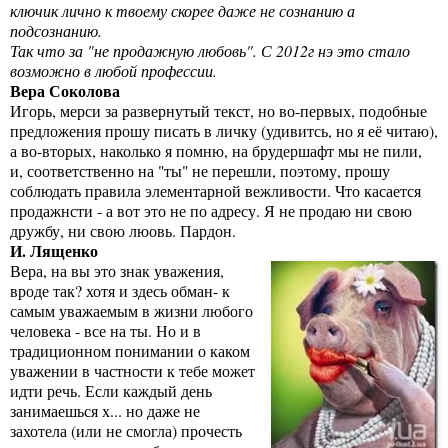
ключик лично к твоему скорее даже не сознанию а
подсознанию.
Так что за "не продажную любовь". С 2012г нэ это стало
возможно в любой профессии.
Вера Соколова
Игорь, мерси за развернутый текст, но во-первых, подобные
предложения прошу писать в личку (удивитсь, но я её читаю),
а во-вторых, наколько я помню, на брудершафт мы не пили,
и, соответственно на "ты" не перешли, поэтому, прошу
соблюдать правила элементарной вежливости. Что касается
продажнсти - а вот это не по адресу. Я не продаю ни свою
дружбу, ни свою люовь. Пардон.
И. Лященко
Вера, на вы это знак уважения,
вроде так? хотя и здесь обман- к
самым уважаемым в жизни любого
человека - все на ты. Но и в
традиционном понимании о каком
уважении в частности к тебе может
идти речь. Если каждый день
занимаешься х... но даже не
захотела (или не смогла) прочесть