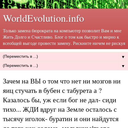
WorldEvolution.info
Только замена бюрократа на компьютер позволит Вам и мне
Жить Долго и Счастливо. Блог о том как быстро и мирно к
всеобщей выгоде провести замену. Рискните ничем не рискуя
▼
▼
Зачем на ВЫ о том что нет ни мозгов ни
яиц стучать в бубен с табурета а ?
Казалось бы, уж если бог не дал- сиди
тихо... ЖДИ вдруг на Земле осталось с
тысячу иголок- буратин и они найдутся
до того как солома- мальвины/пьеро