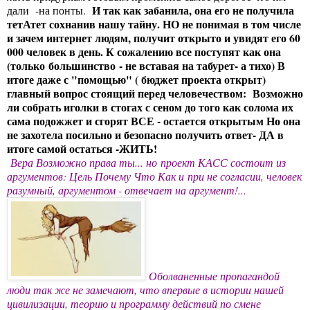
И так как забанила, она его не получила
дали -на понты.
тетАтет сохнанив нашу тайну. НО не понимая в том числе
и зачем интернет людям, получит открыто и увидят его 60
000 человек в день. К сожалению все поступят как она
(только большинство - не вставая на табурет- а тихо) В
итоге даже с "помощью" ( бюджет проекта открыт)
главный вопрос стоящий перед человечеством: Возможно
ли собрать иголки в стогах с сеном до того как солома их
сама подожжет и сгорят ВСЕ - остается открытым Но она
не захотела посильно и безопасно получить ответ- ДА в
итоге самой остаться -ЖИТЬ!
Вера Возможно права ты... но
проект КАСС состоит из
аргументов: Цель Почему Что Как и
при не согласии, человек
разумный, аргументом - отвечает на аргумент!...
Оболваненные пропагандой
люди так же не замечают, что впервые в истории нашей
цивилизации, теорию и программу действий по смене