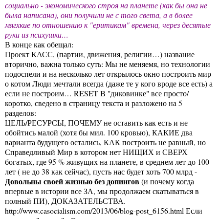
социально - экономического строя на планете (как бы она не
была написана), они получили не с того света, а в более
мягхкие по отношению к "еритикам" времена, через десятые
руки из психушки…
В конце как обещал:
Проект КАСС, (партии, движения, религии…) название
вторично, важна только суть: Мы не меняемя, но технологии
подоспели и на несколько лет открылось окно построить мир
о котом Люди мечтали всегда (даже те у кого вроде все есть) а
если не построим… RESET В "диковинке" все просто/
коротко, сведено в страницу текста и разложено на 5
разделов:
ЦЕЛЬ/РЕСУРСЫ, ПОЧЕМУ не оставить как есть и не
обойтись малой (хотя бы мил. 100 кровью), КАКИЕ два
варианта будущего остались, КАК построить не равный, но
Справедливый Мир в котором нет НИЩИХ и СВЕРХ
богатых, где 95 % живущих на планете, в среднем лет до 100
лет ( не до 38 как сейчас), пусть нас будет хоть 700 млрд -
Довольны своей жизнью без допингов
(и почему когда
впервые в истории все ЗА, мы продолжаем скатываться в
полный ПИ), ДОКАЗАТЕЛЬСТВА.
http://www.casocialism.com/2013/06/blog-post_6156.html
Если