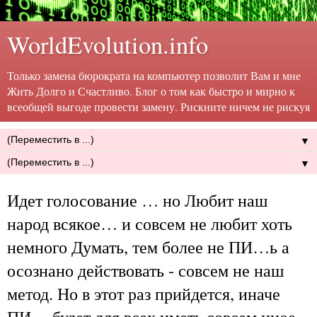
WorldEvolution.info
Только замена бюрократа на компьютер позволит Вам и мне
Жить Долго и Счастливо. Блог о том как быстро и мирно к
всеобщей выгоде провести замену. Рискните ничем не рискуя
▼
▼
Идет голосование … но Любит наш
народ всякое… и совсем не любит хоть
немного Думать, тем более не ПИ…ь а
осознано действовать - совсем не наш
метод. Но в этот раз прийдется, иначе
ПИ… будет для всех иметь совсем иное