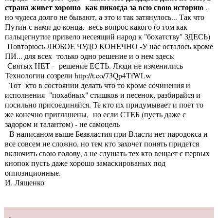
страна живет хорошо как никогда за всю свою историю
,
но чудеса долго не бывают, а это и так затянулось... Так что
Путин с нами до конца, весь вопрос какого (о том как
пальцегнутие привело несеящий народ к "бохатству"
ЗДЕСЬ
)
Повторюсь ЛЮБОЕ ЧУДО КОНЕЧНО -У нас осталось кроме
ПИ... для всех только одно решение и о нем здесь:
Святых НЕТ - решение ЕСТЬ. Люди не изменились
Технологии созрели
http://t.co/73Qp4TfWLw
Тот кто в состоянии делать что то кроме сочинения и
исполнения "похабных" стишков и песенок, разбирайся и
посильно присоединяйся. Те кто их придумывает и поет то
же конечно приглашены, но если СТЕБ (пусть даже с
задором и талантом) - не самоцель
В написаном выше Безвластия при Власти нет пародокса и
все совсем не сложно, но тем кто захочет понять придется
включить свою голову, а не слушать тех кто вещает с первых
кнопок пусть даже хорошо замаскированых под
оппозиционные.
И. Лященко