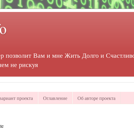
fo
р позволит Вам и мне Жить Долго и Счастливо
чем не рискуя
ариант проекта
Оглавление
Об авторе проекта
te