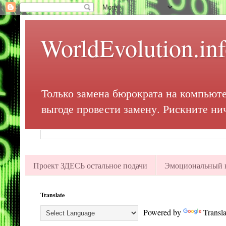
WorldEvolution.in
Только замена бюрократа на компьюте
выгоде провести замену. Рискните ни
Проект ЗДЕСЬ остальное подачи
Эмоциональный в
Translate
Powered by
Transla