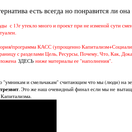
ьтернатива есть всегда но понравится ли она
ды с 13г утекло много и проект при не изменой сути смен
туален.
ория/программа КАСС (упрощенно Капитализм+Социализ
раницу с разделами Цель, Ресурсы, Почему, Что, Как, Дока
зложена
ЗДЕСЬ
ниже материалы ее "наполнения".
о "умникам и смельчакам" считающим что мы (люди) на зе
 трезвит
. Это же наш очевидный финал если мы не вытащи
 Капитализма.