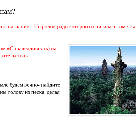
 нам?
ил название... Но ролик ради которого и писалась заметка
м =Справедливость) на
зательства -
мле будем вечно- найдите
м голову из песка, делая