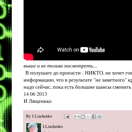
выше и не только посмотреть....
В полушаге до пропасти - НИКТО, не хочет гов
информацию, что в результате "не заметного" к
надо сейчас, пока есть большие шансы сменить
14 06 2013
И Лященкко
By
I.Liachenko
I.Liachenko