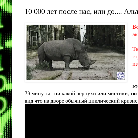
10 000 лет после нас, или до.... Ал
Во
ак
Те
ст
и
эт
но
73 минуты - ни какой чернухи или мистики,
вид что на дворе обычный циклический кризис