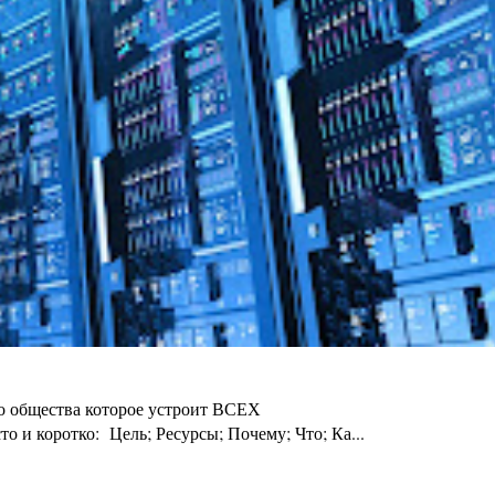
го общества которое устроит ВСЕХ
 и коротко: Цель; Ресурсы; Почему; Что; Ка...