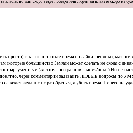
за власть, но или скоро везде победят или людей на планете скоро не буд
ь просто) так что не тратьте время на лайки, реплики, матюги и
м (которые большинство Землян может сделать не сходя с диван
раргументами (желательно сравнив знания/опыт) Но не тысячи 
не понятно, через комментарии задавайте ЛЮБЫЕ вопросы по УМУ
означает желание не разобраться, а убить время. Ничего не уд