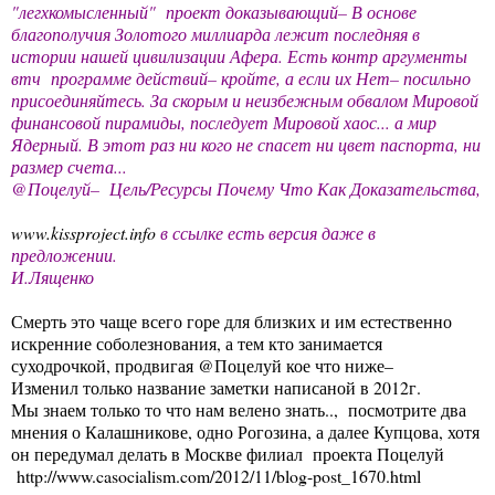
"легхкомысленный" проект доказывающий– В основе
благополучия Золотого миллиарда лежит последняя в
истории нашей цивилизации Афера. Есть контр аргументы
втч программе действий– кройте, а если их Нет– посильно
присоединяйтесь. За скорым и неизбежным обвалом Мировой
финансовой пирамиды, последует Мировой хаос... а мир
Ядерный. В этот раз ни кого не спасет ни цвет паспорта, ни
размер счета...
@Поцелуй– Цель/Ресурсы Почему Что Как Доказательства,
www.kissproject.info
в ссылке есть версия даже в
предложении.
И.Лященко
Смерть это чаще всего горе для близких и им естественно
искренние соболезнования, а тем кто занимается
суходрочкой, продвигая @Поцелуй кое что ниже–
Изменил только название заметки написаной в 2012г.
Мы знаем только то что нам велено знать.., посмотрите два
мнения о Калашникове, одно Рогозина, а далее Купцова, хотя
он передумал делать в Москве филиал проекта Поцелуй
http://www.casocialism.com/2012/11/blog-post_1670.html