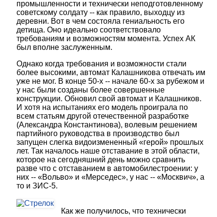
промышленности и технически неподготовленному
советскому солдату -- как правило, выходцу из
деревни. Вот в чем состояла гениальность его
детища. Оно идеально соответствовало
требованиям и возможностям момента. Успех АК
был вполне заслуженным.
Однако когда требования и возможности стали
более высокими, автомат Калашникова отвечать им
уже не мог. В конце 50-х -- начале 60-х за рубежом и
у нас были созданы более совершенные
конструкции. Обновил свой автомат и Калашников.
И хотя на испытаниях его модель проиграла по
всем статьям другой отечественной разработке
(Александра Константинова), волевым решением
партийного руководства в производство был
запущен слегка видоизмененный «герой» прошлых
лет. Так началось наше отставание в этой области,
которое на сегодняшний день можно сравнить
разве что с отставанием в автомобилестроении: у
них -- «Вольво» и «Мерседес», у нас -- «Москвич», а
то и ЗИС-5.
Как же получилось, что технически