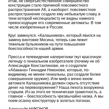
Итак, не сверхъестественное совершенство
конструкции стало причиной повсеместного
распространения АК, а наоборот: повсеместное
распространение создало ему небывалую славу, в
тени которой неспециалисту не видны намного
превосходящие его современные автоматы. В том
числе изобретенные в России.
Круг замкнулся. «Калашников», который явился на
замену винтовке Мосина, теперь сам лежит
тяжелым булыжником на пути повышения
боеспособности нашей армии.
Пресса и телевидение наперегонки ткут красочную
легенду о гениальном изобретателе (почему не об
Александре Константинове, не о создателе
«Абакана» Геннадии Никонове, которые, по-
видимому, не менее гениальны, раз создали более
совершенное оружие). Или миф о вечно юном
автомате Калашникова должен скрыть отсутствие
денег на перевооружение? Наша пехота вооружена
старьем. Из-за этого ее техническая грамотность, а
главное -- боеспособность чрезвычайно низка. А мы
поем осанну конструктору в золотых погонах.
Александр НИКОНОВ,