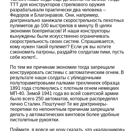
ТТТ для конструкторов стрелкового оружия
разрабатывали практически два человека --
Федоров и Благонравов. Они, например,
доктринально занижали скорострельность пехотных
пулеметов до 100 выстрелов в минуту. В целях
экономии боеприпасов! И наши конструкторы
вынуждены были искусственно ограничивать
скорострельность своих систем. Спрашивается,
кому нужен такой пулемет? Если уж вы хотите
сэкономить патроны, раздайте солдатам пики, пусть
себе колют!..
По тем же причинам экономии тогда запрещали
конструировать системы с автоматическим огнем. В
результате наши солдаты с ублюдочными
полутораметровыми палками трехлинеек образца
1891 года столкнулись с плотным огнем немецких
МП-40. Зимой 1941 года во всей советской армии
было всего 250 автоматов, которые распределял
лично Сталин. Поштучно! Те же доктринеры-
теоретики по непонятным причинам запрещали
делать у автоматических винтовок более удобные
пистолетные рукоятки.
Поймите, я вовсе не хочу сказать, что «калашников»