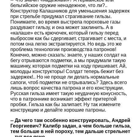
бельгийское оружие ненадежное, что ли?..
Конструктор Калашников для уменьшения задержек
при стрельбе придумал страгивание гильзы.
Понимаете, во время выстрела пороховые газы
раздувают гильзу, и она может заклинить. А в
«калаше» есть крючочек, который гильзу перед
выбросом как бы сдергивает, страгивает с места, и
потом она легко экстрактируется. Но ведь это же
проблема технологии производства патронов!
Конечно, можно сказать: знаете, у наших солдат на
бегу отрываются подметки, а мы придумали такую
машинку, которая подметки на ходу пришивает. Ай,
молодцы конструкторы! Солдат теперь бежит без
задержек!.. Но не проще ли делать нормальные
сапоги, чтоб подметки не отрывались? Здесь всего
лишь вопрос качества патрона и его конструкции.
Русская гильза имеет такую неудачную конусность,
что в патроннике возникает эффект притертой
пробки. Гильза как бы залипает. Ну так измените
конструкцию и делайте хорошие патроны.
-- Да чего там особенно конструировать, Андрей
Георгиевич? Калибр задан, а чем больше гильза,
тем больше в ней пороху, тем дальше стрельнет
-- тут все ясно.