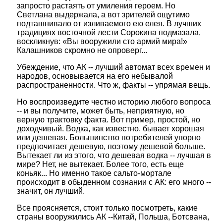
запросто растаять от умиления героем. Но
Светлана выдержала, а вот зрителей ощутимо
подташнивало от изливаемого ею елея. В лучших
традициях восточной лести Сорокина подмазала,
воскликнув: «Вы вооружили сто армий мира!»
Калашников скромно не опроверг...
Убеждение, что АК -- лучший автомат всех времен и
народов, основывается на его небывалой
распространенности. Что ж, факты -- упрямая вещь.
Но воспроизведите честно историю любого вопроса
-- и вы получите, может быть, неприятную, но
верную трактовку факта. Вот пример, простой, но
доходчивый. Водка, как известно, бывает хорошая
или дешевая. Большинство потребителей упорно
предпочитает дешевую, поэтому дешевой больше.
Вытекает ли из этого, что дешевая водка -- лучшая в
мире? Нет, не вытекает. Более того, есть еще
коньяк... Но именно такое сальто-мортале
происходит в обыденном сознании с АК: его много --
значит, он лучший.
Все проясняется, стоит только посмотреть, какие
страны вооружились АК --Китай, Польша, Ботсвана,