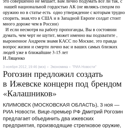
это совершенно не мешает, вам лично подумать все ли так, с
нашей национальной гордостью АК (не являясь спецом по
оружию но в статье есть одно утверждение с которым трудно
спорить, зная,что в США и в Западной Европе солдат стоит
много дороже чем в России)
И если несмотря на работу пропоганды, Вы в состоянии
думать, чем черт не шутит, может именно вы подхватите ,
выроненное Андреем знамя КАСС по Москве, это правда
вопрос жизни и смерти лично вас и ваших самых близких
людей уже в ближайшие 3-15 лет
И.Лященко
3 ноября 2012, 19:46 (мск)
Экономика
"РИА Новости"
|
|
Рогозин предложил создать
в Ижевске концерн под брендом
«Калашников»
КЛИМОВСК (МОСКОВСКАЯ ОБЛАСТЬ), 3 ноя —
РИА Новости. Вице-премьер РФ Дмитрий Рогозин
предлагает объединить два ижевских
предприятия, производящие стрелковое оружие,