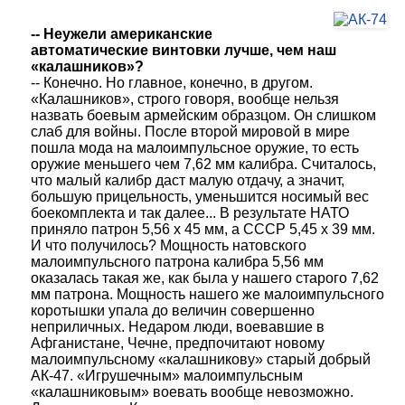
-- Неужели американские
автоматические винтовки лучше, чем наш
«калашников»?
-- Конечно. Но главное, конечно, в другом.
«Калашников», строго говоря, вообще нельзя
назвать боевым армейским образцом. Он слишком
слаб для войны. После второй мировой в мире
пошла мода на малоимпульсное оружие, то есть
оружие меньшего чем 7,62 мм калибра. Считалось,
что малый калибр даст малую отдачу, а значит,
большую прицельность, уменьшится носимый вес
боекомплекта и так далее... В результате НАТО
приняло патрон 5,56 х 45 мм, а СССР 5,45 х 39 мм.
И что получилось? Мощность натовского
малоимпульсного патрона калибра 5,56 мм
оказалась такая же, как была у нашего старого 7,62
мм патрона. Мощность нашего же малоимпульсного
коротышки упала до величин совершенно
неприличных. Недаром люди, воевавшие в
Афганистане, Чечне, предпочитают новому
малоимпульсному «калашникову» старый добрый
АК-47. «Игрушечным» малоимпульсным
«калашниковым» воевать вообще невозможно.