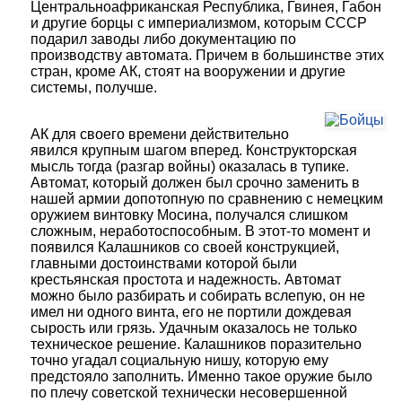
Центральноафриканская Республика, Гвинея, Габон
и другие борцы с империализмом, которым СССР
подарил заводы либо документацию по
производству автомата. Причем в большинстве этих
стран, кроме АК, стоят на вооружении и другие
системы, получше.
АК для своего времени действительно
явился крупным шагом вперед. Конструкторская
мысль тогда (разгар войны) оказалась в тупике.
Автомат, который должен был срочно заменить в
нашей армии допотопную по сравнению с немецким
оружием винтовку Мосина, получался слишком
сложным, неработоспособным. В этот-то момент и
появился Калашников со своей конструкцией,
главными достоинствами которой были
крестьянская простота и надежность. Автомат
можно было разбирать и собирать вслепую, он не
имел ни одного винта, его не портили дождевая
сырость или грязь. Удачным оказалось не только
техническое решение. Калашников поразительно
точно угадал социальную нишу, которую ему
предстояло заполнить. Именно такое оружие было
по плечу советской технически несовершенной