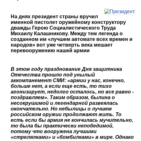
На днях президент страны вручил
именной пистолет оружейному конструктору
дважды Герою Социалистического Труда
Михаилу Калашникову. Между тем легенда о
созданном им «лучшем автомате всех времен и
народов» вот уже четверть века мешает
перевооружению нашей армии
В
этом году празднование Дня защитника
Отечества прошло под унылый
аккомпанемент СМИ: «армии у нас, конечно,
больше нет, а если еще есть, то тихо
агонизирует, недолго осталось, но все равно -
поздравляем». Таким образом, былина о
несокрушимой и легендарной развеялась
окончательно. Но небылицы о лучшем
российском оружии продолжают жить. То
есть если бы армия не кончилась мучительно,
то была бы практически непобедимой,
потому что вооружена лучшими
«стрелялками» и «бомбилками» в мире. Однако