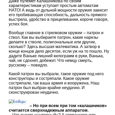
Даже пулемет Калашникова по своим
характеристикам уступает простым автоматам
НАТО! А ведь от дульной мощности оружия зависит
его пробивающая способность, дальность прямого
выстрела, удобство в прицеливании, короче говоря,
успех боя.
Вообще главное в стрелковом оружии -- патрон и
ствол. Как вы выбираете патрон, какие нарезы
делаете в стволе, полигональные или другие,
сколько? Здесь высшая математика. А затвор в
конце концов дело десятое, если уж на то пошло. Ну
дадите Ваньке лишний килограмм в руки, Ванька,
чай, не сдохнет, добежит. Что немцу смерть,
русскому -- повидло.
Какой патрон вы выбрали, такое оружие под него
конструкторы и состряпали. Какое оружие
состряпали, так ваша армия и вооружена. Наш
патрон был выбран крайне неудачно. И
сконструирован неудачно.
-- Но при всем при том «калашников»
считается сверхнадежным аппаратом.
-- Что значит «надежный»? А германское или