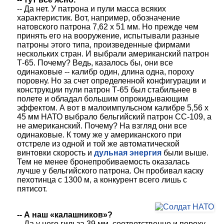
-- Да нет. У патрона и пули масса всяких
характеристик. Вот, например, обозначение
натовского патрона 7,62 х 51 мм. Но прежде чем
принять его на вооружение, испытывали разные
патроны этого типа, произведенные фирмами
нескольких стран. И выбрали американский патрон
Т-65. Почему? Ведь, казалось бы, они все
одинаковые -- калибр один, длина одна, пороху
поровну. Но за счет определенной конфигурации и
конструкции пули патрон Т-65 был стабильнее в
полете и обладал большим опрокидывающим
эффектом. А вот в малоимпульсном калибре 5,56 х
45 мм НАТО выбрало бельгийский патрон СС-109, а
не американский. Почему? На взгляд они все
одинаковые. К тому же у американского при
отстреле из одной и той же автоматической
винтовки скорость и
дульная энергия
были выше.
Тем не менее бронепробиваемость оказалась
лучше у бельгийского патрона. Он пробивал каску
пехотинца с 1300 м, а конкурент всего лишь с
пятисот.
-- А наш «калашников»?
-- Да у него гильза 39 мм, соответственно и пороху