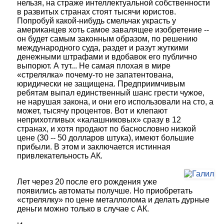
нельзя, на страже интеллектуальной собственности
в развитых странах стоят тысячи юристов.
Попробуй какой-нибудь смельчак украсть у
американцев хоть самое завалящее изобретение --
он будет самым законным образом, по решению
международного суда, раздет и разут жуткими
денежными штрафами и вдобавок его публично
выпорют. А тут... Не самая плохая в мире
«стрелялка» почему-то не запатентована,
юридически не защищена. Предприимчивым
ребятам выпал единственный шанс грести чужое,
не нарушая закона, и они его использовали на сто, а
может, тысячу процентов. Вот и клепают
неприхотливых «калашниковых» сразу в 12
странах, и хотя продают по баснословно низкой
цене (30 -- 50 долларов штука), имеют большие
прибыли. В этом и заключается истинная
привлекательность АК.
Лет через 20 после его рождения уже
появились автоматы получше. Но приобретать
«стрелялку» по цене металлолома и делать дурные
деньги можно только в случае с АК.