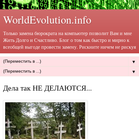
WorldEvolution.info
Только замена бюрократа на компьютер позволит Вам и мне
Жить Долго и Счастливо. Блог о том как быстро и мирно к
всеобщей выгоде провести замену. Рискните ничем не рискуя
▼
▼
Дела так НЕ ДЕЛАЮТСЯ...