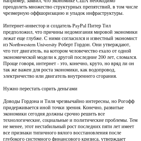
например, заявил, что экономике США необходимо
преодолеть множество структурных препятствий, в том числе
чрезмерную оффшоризацию и упадок инфраструктуры.
Интернет-инвестор и создатель PayPal Питер Тил
предположил, что причины недомогания мировой экономики
лежат еще глубже. С ними согласился и известный экономист
из Northwestern University Роберт Гордон. Они утверждают,
что тот двигатель, на котором человечество ехало от одной
экономической модели к другой последние 200 лет, сломался.
Проще говоря, интернет - это, конечно, круто, но вряд ли он
так же важен для роста экономики, как водопровод,
электричество или двигатель внутреннего сгорания.
Нужно перестать сорить деньгами
Доводы Гордона и Тиля чрезвычайно интересны, но Рогофф
придерживается иной точки зрения. Конечно, развитые
экономики сегодня должны срочно решить все
технологические, социальные и политические проблемы. Тем
не менее, этот нестабильный рост последних пяти лет имеет
все признаки типичного вялого восстановления после
глубокого системного финансового кризиса, утверждает