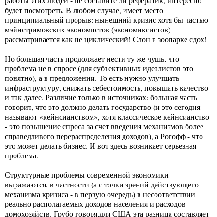
работы этих людей - не составите ли рефератик, интересно
будет посмотреть. В любом случае, имеет место
принципиальный прорыв: нынешний кризис хотя бы частью
мэйнстримовских экономистов (экономиксистов)
рассматривается как не циклический! Слон в зоопарке сдох!
Но большая часть продолжает нести ту же чушь, что
проблема не в спросе (для субъективных идеалистов это
понятно), а в предложении. То есть нужно улучшать
инфраструктуру, снижать себестоимость, повышать качество
и так далее. Различие только в источниках: большая часть
говорит, что это должно делать государство (и это сегодня
называют «кейнсианством», хотя классическое кейнсианство
- это повышение спроса за счет введения механизмов более
справедливого перераспределения доходов), а Рогофф - что
это может делать бизнес. И вот здесь возникает серьезная
проблема.
Структурные проблемы современной экономики
выражаются, в частности (а с точки зрений действующего
механизма кризиса - в первую очередь) в несоответствии
реально располагаемых доходов населения и расходов
домохозяйств. Грубо говоря,для США эта разница составляет