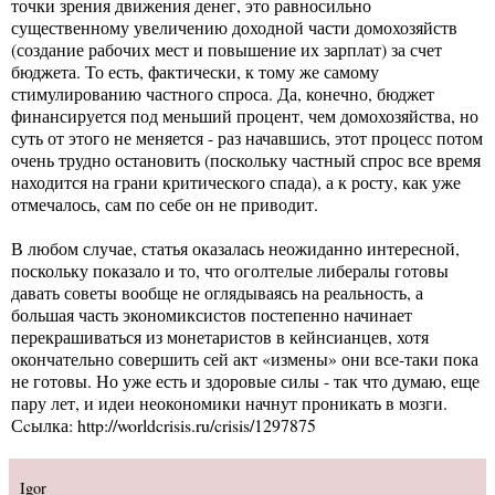
точки зрения движения денег, это равносильно
существенному увеличению доходной части домохозяйств
(создание рабочих мест и повышение их зарплат) за счет
бюджета. То есть, фактически, к тому же самому
стимулированию частного спроса. Да, конечно, бюджет
финансируется под меньший процент, чем домохозяйства, но
суть от этого не меняется - раз начавшись, этот процесс потом
очень трудно остановить (поскольку частный спрос все время
находится на грани критического спада), а к росту, как уже
отмечалось, сам по себе он не приводит.
В любом случае, статья оказалась неожиданно интересной,
поскольку показало и то, что оголтелые либералы готовы
давать советы вообще не оглядываясь на реальность, а
большая часть экономиксистов постепенно начинает
перекрашиваться из монетаристов в кейнсианцев, хотя
окончательно совершить сей акт «измены» они все-таки пока
не готовы. Но уже есть и здоровые силы - так что думаю, еще
пару лет, и идеи неокономики начнут проникать в мозги.
Сcылка:
http://worldcrisis.ru/crisis/1297875
Igor