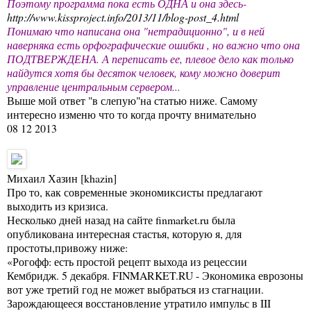
Поэтому программа пока есть ОДНА и она здесь-
http://www.kissproject.info/2013/11/blog-post_4.html
Понимаю что написана она "нетрадиционно", и в ней
наверняка есть орфографические ошибки , но важно что она
ПОДТВЕРЖДЕНА. А переписать ее, плевое дело как только
найдутся хотя бы десяток человек, кому можно доверит
управление центральным сервером...
Выше мой ответ "в слепую"на статью ниже. Самому
интересно изменю что то когда прочту внимательно
08 12 2013
Михаил Хазин [khazin]
Про то, как современные экономиксисты предлагают
выходить из кризиса.
Несколько дней назад на сайте finmarket.ru была
опубликована интересная стастья, которую я, для
простоты,привожу ниже:
«Рогофф: есть простой рецепт выхода из рецессии
Кембридж. 5 декабря. FINMARKET.RU - Экономика еврозоны
вот уже третий год не может выбраться из стагнации.
Зарождающееся восстановление утратило импульс в III