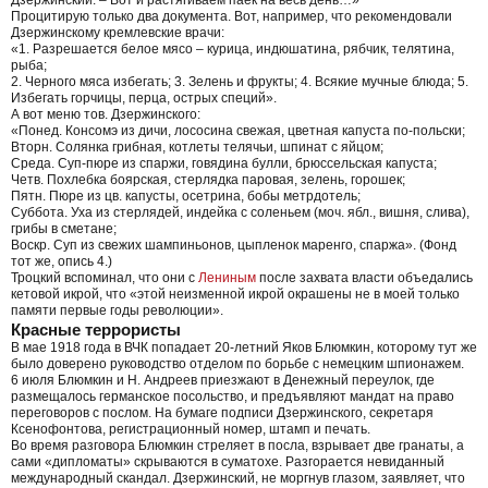
Процитирую только два документа. Вот, например, что рекомендовали
Дзержинскому кремлевские врачи:
«1. Разрешается белое мясо – курица, индюшатина, рябчик, телятина,
рыба;
2. Черного мяса избегать; 3. Зелень и фрукты; 4. Всякие мучные блюда; 5.
Избегать горчицы, перца, острых специй».
А вот меню тов. Дзержинского:
«Понед. Консомэ из дичи, лососина свежая, цветная капуста по-польски;
Вторн. Солянка грибная, котлеты телячьи, шпинат с яйцом;
Среда. Суп-пюре из спаржи, говядина булли, брюссельская капуста;
Четв. Похлебка боярская, стерлядка паровая, зелень, горошек;
Пятн. Пюре из цв. капусты, осетрина, бобы метрдотель;
Суббота. Уха из стерлядей, индейка с соленьем (моч. ябл., вишня, слива),
грибы в сметане;
Воскр. Суп из свежих шампиньонов, цыпленок маренго, спаржа». (Фонд
тот же, опись 4.)
Троцкий вспоминал, что они с
Лениным
после захвата власти объедались
кетовой икрой, что «этой неизменной икрой окрашены не в моей только
памяти первые годы революции».
Красные террористы
В мае 1918 года в ВЧК попадает 20-летний Яков Блюмкин, которому тут же
было доверено руководство отделом по борьбе с немецким шпионажем.
6 июля Блюмкин и Н. Андреев приезжают в Денежный переулок, где
размещалось германское посольство, и предъявляют мандат на право
переговоров с послом. На бумаге подписи Дзержинского, секретаря
Ксенофонтова, регистрационный номер, штамп и печать.
Во время разговора Блюмкин стреляет в посла, взрывает две гранаты, а
сами «дипломаты» скрываются в суматохе. Разгорается невиданный
международный скандал. Дзержинский, не моргнув глазом, заявляет, что