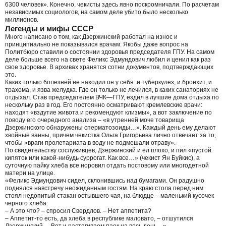
6300 человек». Конечно, чекисты здесь явно поскромничали. По расчетам
независимых социологов, на самом деле убито было несколько
миллионов.
Легенды и мифы СССР
Много написано о том, как Дзержинский работал на износ и
принципиально не показывался врачам. Якобы даже вопрос на
Политбюро ставили о состоянии здоровья председателя ГПУ. На самом
деле больше всего на свете Феликс Эдмундович любил и ценил как раз
свое здоровье. В архивах хранятся сотни документов, подтверждающих
это.
Каких только болезней не находил он у себя: и туберкулез, и бронхит, и
трахома, и язва желудка. Где он только не лечился, в каких санаториях не
отдыхал. Став председателем ВЧК—ГПУ, ездил в лучшие дома отдыха по
нескольку раз в год. Его постоянно осматривают кремлевские врачи:
находят «вздутие живота и рекомендуют клизмы», а вот заключение по
поводу его очередного анализа – «в утренней моче товарища
Дзержинского обнаружены сперматозоиды…». Каждый день ему делают
хвойные ванны, причем чекистка Ольга Григорьева лично отвечает за то,
чтобы «враги пролетариата в воду не подмешали отраву».
По свидетельству сослуживцев, Дзержинский и ел плохо, и пил «пустой
кипяток или какой-нибудь суррогат. Как все…» (чекист Ян Буйкис), а
суточную пайку хлеба все норовил отдать постовому или многодетной
матери на улице.
«Феликс Эдмундович сидел, склонившись над бумагами. Он радушно
поднялся навстречу неожиданным гостям. На краю стола перед ним
стоял недопитый стакан остывшего чая, на блюдце – маленький кусочек
черного хлеба.
– А это что? – спросил Свердлов. – Нет аппетита?
– Аппетит-то есть, да хлеба в республике маловато, – отшутился
Дзержинский. – Вот и растягиваем паек на весь день…»