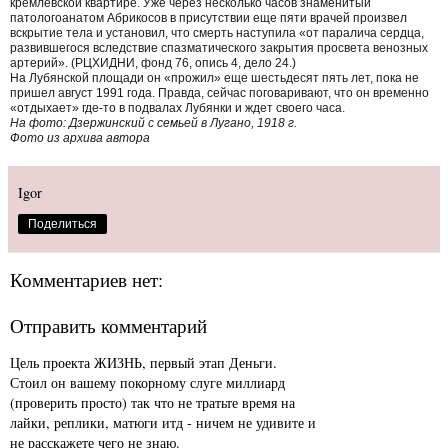
кремлевской квартире. Уже через несколько часов знаменитый
патологоанатом Абрикосов в присутствии еще пяти врачей произвел
вскрытие тела и установил, что смерть наступила «от паралича сердца,
развившегося вследствие спазматического закрытия просвета венозных
артерий». (РЦХИДНИ, фонд 76, опись 4, дело 24.)
На Лубянской площади он «прожил» еще шестьдесят пять лет, пока не
пришел август 1991 года. Правда, сейчас поговаривают, что он временно
«отдыхает» где-то в подвалах Лубянки и ждет своего часа.
На фото: Дзержинский с семьей в Лугано, 1918 г.
Фото из архива автора
Igor
Поделиться
Комментариев нет:
Отправить комментарий
Цель проекта ЖИЗНЬ, первый этап Деньги.
Стоил он вашему покорному слуге миллиард
(проверить просто) так что не тратьте время на
лайки, реплики, матюги итд - ничем не удивите и
не расскажете чего не знаю.