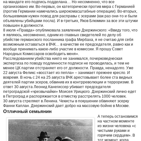
на мандате его подпись подделана… Но несомненно, что все
организовано им. Во-первых, он категорически против мира с Германией
(против Германии намечались широкомасштабные операции). Во-вторых,
большевикам нужен повод для расправы с эсерами (как раз они-то и были
объявлены убийцами посла). И в-третьих, Яков Блюмкин за все эти штучки
повышен в должности.
8 июля «Правда» опубликовала заявление Дзержинского: «Ввиду того, что
я являюсь, несомненно, одним из главных свидетелей по делу об
убийстве германского посланника графа Мирбаха, я не считаю для себя
возможным оставаться в ВЧК… в качестве ее председателя, равно как и
вообще принимать какое-либо участие в комиссии. Я прошу Совет
Народных Комиссаров освободить меня».
Расследованием убийства никто не занимался, почерковедческая
экспертиза по поводу подлинности подписи не проводилась, и тем не
менее ЦК партии отстраняет его от должности. Правда, ненадолго. Уже
22 августа Феликс «восстает из пепла» – занимает прежнее кресло. И
вовремя. В ночь с 24 на 25 августа ВЧК арестовывает более ста видных
деятелей партии эсеров, обвинив их в контрреволюции и терроризме. В
ответ 30 августа Леонид Канегиссер убивает председателя
петроградской «чрезвычайки» Моисея Урицкого. Дзержинский лично едет
в Петроград и распоряжается в отместку расстрелять 1000 человек.
30 августа стреляют в Ленина. Чекисты в покушении обвиняют эсерку
Фанни Каплан. Дзержинский дает добро на массовую бойню в Москве.
Отличный семьянин
А теперь остановимся
на частном моменте
из жизни человека «с
чистыми руками и
горячим сердцем». В
тот момент, когда