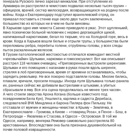
генерала Рузского лично зарезал кинжалом. При отступлении из
Армавира он расстрелял в чекистских подвалах несколько тысяч грузин –
офицеров, врачей, сестер милосердия, возвращающихся на родину после
войны. Когда к Екатеринодару подступил врангелевский отряд, он
приказал поставить к стенке еще около двух тысяч заключенных,
большинство из которых ни в чем не были виновны.
В Харькове одно имя чекиста Саенко приводило в ужас. Этот щупленький,
явно психически больной человечек с нервно дергающейся щекой,
напичканный наркотиками, бегал по тюрьме, что на Холодной горе, весь в
крови. Когда в Харьков вошли белые и отрыли трупы, у большинства были
переломаны ребра, перебиты голени, отрублены головы, у всех следы
пыток раскаленным железом.
В Грузии патологической жестокостью отличался комендант местной
«чрезвычайки» Шульман, наркоман и гомосексуалист. Вот как описывает
расстрел 118 человек очевидец: «Приговоренных выстроили шеренгами.
Шульман и его помощник с наганами в руках пошли вдоль шеренги,
стреляя в лоб приговоренным, время от времени останавливаясь, чтобы
зарядить револьвер. Не все покорно подставляли головы. Многие бились,
плакали, кричали, просили пощады. Иногда пуля Шульмана только ранила
их, раненых сейчас же добивали выстрелами и штыками, а убитых
сбрасывали в яму. Вся эта сцена продолжалась не менее трех часов».
А чего стоили зверства Арона Когана (больше известного под
псевдонимом Бела Кун), Уншлихта, карлика и садиста Дерибаса,
следователей ВЧК Миндлина и барона Пиляра фон Пильхау. Не
отставали от мужчин и женщины-чекистки: в Крыму – Землячка, в
Екатеринославле – Громова, в Киеве – «товарищ Роза», в Пензе – Бош, в
Петрограде – Яковлева и Стасова, в Одессе – Островская. В той же
Одессе, например, венгерка Ремовер самовольно расстреляла 80
арестованных. Впоследствии она была признана душевнобольной на
почве половой извращенности.