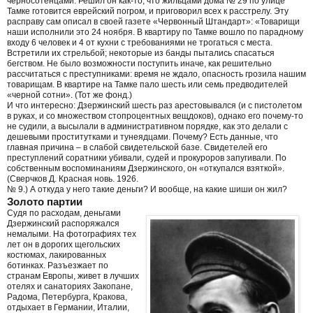
черносотенцами. Решил он как-то, что жильцами дома № 29 по улице
Тамке готовится еврейский погром, и приговорил всех к расстрелу. Эту
расправу сам описал в своей газете «Червонный Штандарт»: «Товарищи
наши исполнили это 24 ноября. В квартиру по Тамке вошло по парадному
входу 6 человек и 4 от кухни с требованиями не трогаться с места.
Встретили их стрельбой; некоторые из банды пытались спасаться
бегством. Не было возможности поступить иначе, как решительно
рассчитаться с преступниками: время не ждало, опасность грозила нашим
товарищам. В квартире на Тамке пало шесть или семь предводителей
«черной сотни». (Тот же фонд.)
И что интересно: Дзержинский шесть раз арестовывался (и с пистолетом
в руках, и со множеством стопроцентных вещдоков), однако его почему-то
не судили, а высылали в административном порядке, как это делали с
дешевыми проститутками и тунеядцами. Почему? Есть данные, что
главная причина – в слабой свидетельской базе. Свидетелей его
преступлений соратники убивали, судей и прокуроров запугивали. По
собственным воспоминаниям Дзержинского, он «откупался взяткой».
(Сверчков Д. Красная новь. 1926.
№ 9.) А откуда у него такие деньги? И вообще, на какие шиши он жил?
Золото партии
Судя по расходам, деньгами
Дзержинский распоряжался
немалыми. На фотографиях тех
лет он в дорогих щегольских
костюмах, лакированных
ботинках. Разъезжает по
странам Европы, живет в лучших
отелях и санаториях Закопане,
Радома, Петербурга, Кракова,
отдыхает в Германии, Италии,