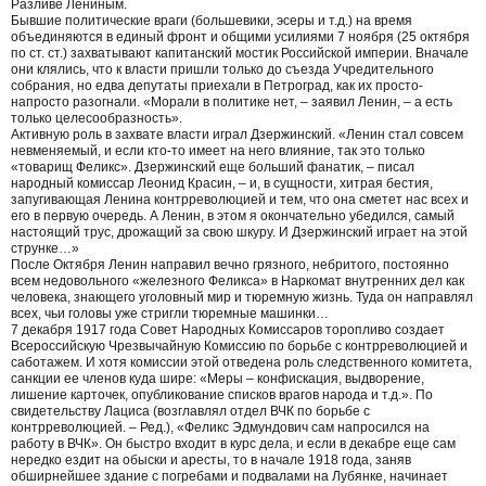
Разливе Лениным.
Бывшие политические враги (большевики, эсеры и т.д.) на время
объединяются в единый фронт и общими усилиями 7 ноября (25 октября
по ст. ст.) захватывают капитанский мостик Российской империи. Вначале
они клялись, что к власти пришли только до съезда Учредительного
собрания, но едва депутаты приехали в Петроград, как их просто-
напросто разогнали. «Морали в политике нет, – заявил Ленин, – а есть
только целесообразность».
Активную роль в захвате власти играл Дзержинский. «Ленин стал совсем
невменяемый, и если кто-то имеет на него влияние, так это только
«товарищ Феликс». Дзержинский еще больший фанатик, – писал
народный комиссар Леонид Красин, – и, в сущности, хитрая бестия,
запугивающая Ленина контрреволюцией и тем, что она сметет нас всех и
его в первую очередь. А Ленин, в этом я окончательно убедился, самый
настоящий трус, дрожащий за свою шкуру. И Дзержинский играет на этой
струнке…»
После Октября Ленин направил вечно грязного, небритого, постоянно
всем недовольного «железного Феликса» в Наркомат внутренних дел как
человека, знающего уголовный мир и тюремную жизнь. Туда он направлял
всех, чьи головы уже стригли тюремные машинки…
7 декабря 1917 года Совет Народных Комиссаров торопливо создает
Всероссийскую Чрезвычайную Комиссию по борьбе с контрреволюцией и
саботажем. И хотя комиссии этой отведена роль следственного комитета,
санкции ее членов куда шире: «Меры – конфискация, выдворение,
лишение карточек, опубликование списков врагов народа и т.д.». По
свидетельству Лациса (возглавлял отдел ВЧК по борьбе с
контрреволюцией. – Ред.), «Феликс Эдмундович сам напросился на
работу в ВЧК». Он быстро входит в курс дела, и если в декабре еще сам
нередко ездит на обыски и аресты, то в начале 1918 года, заняв
обширнейшее здание с погребами и подвалами на Лубянке, начинает