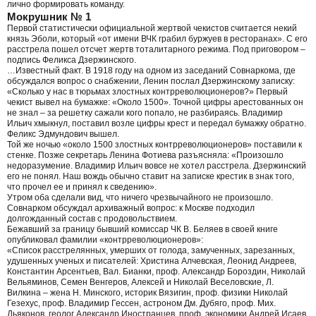
лично формировать команду.
Мокрушник № 1
Первой статистически официальной жертвой чекистов считается некий
князь Эболи, который «от имени ВЧК грабил буржуев в ресторанах». С его
расстрела пошел отсчет жертв тоталитарного режима. Под приговором –
подпись Феликса Дзержинского.
…Известный факт. В 1918 году на одном из заседаний Совнаркома, где
обсуждался вопрос о снабжении, Ленин послал Дзержинскому записку:
«Сколько у нас в тюрьмах злостных контрреволюционеров?» Первый
чекист вывел на бумажке: «Около 1500». Точной цифры арестованных он
не знал – за решетку сажали кого попало, не разбираясь. Владимир
Ильич хмыкнул, поставил возле цифры крест и передал бумажку обратно.
Феликс Эдмундович вышел.
Той же ночью «около 1500 злостных контрреволюционеров» поставили к
стенке. Позже секретарь Ленина Фотиева разъясняла: «Произошло
недоразумение. Владимир Ильич вовсе не хотел расстрела. Дзержинский
его не понял. Наш вождь обычно ставит на записке крестик в знак того,
что прочел ее и принял к сведению».
Утром оба сделали вид, что ничего чрезвычайного не произошло.
Совнарком обсуждал архиважный вопрос: к Москве подходил
долгожданный состав с продовольствием.
Бежавший за границу бывший комиссар ЧК В. Беляев в своей книге
опубликовал фамилии «контрреволюционеров»:
«Список расстрелянных, умерших от голода, замученных, зарезанных,
удушенных ученых и писателей: Христина Алчевская, Леонид Андреев,
Константин Арсентьев, Вал. Бианки, проф. Александр Бороздин, Николай
Вельяминов, Семен Венгеров, Алексей и Николай Веселовские, Л.
Вилкина – жена Н. Минского, историк Вязигин, проф. физики Николай
Гезехус, проф. Владимир Гессен, астроном Дм. Дубяго, проф. Мих.
Дьяконов, геолог Александр Иностранцев, проф. экономики Андрей Исаев,