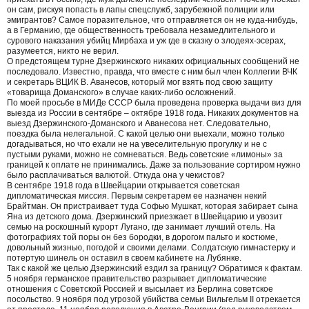
он сам, рискуя попасть в лапы спецслужб, зарубежной полиции или
эмигрантов? Самое поразительное, что отправляется он не куда-нибудь,
а в Германию, где общественность требовала незамедлительного и
сурового наказания убийц Мирбаха и уж где в сказку о злодеях-эсерах,
разумеется, никто не верил.
О предстоящем турне Дзержинского никаких официальных сообщений не
последовало. Известно, правда, что вместе с ним был член Коллегии ВЧК
и секретарь ВЦИК В. Аванесов, который мог взять под свою защиту
«товарища Доманского» в случае каких-либо осложнений.
По моей просьбе в МИДе СССР была проведена проверка выдачи виз для
выезда из России в сентябре – октябре 1918 года. Никаких документов на
выезд Дзержинского-Доманского и Аванесова нет. Следовательно,
поездка была нелегальной. С какой целью они выехали, можно только
догадываться, но что ехали не на увеселительную прогулку и не с
пустыми руками, можно не сомневаться. Ведь советские «лимоны» за
границей к оплате не принимались. Даже за пользование сортиром нужно
было расплачиваться валютой. Откуда она у чекистов?
В сентябре 1918 года в Швейцарии открывается советская
дипломатическая миссия. Первым секретарем ее назначен некий
Брайтман. Он пристраивает туда Софью Мушкат, которая забирает сына
Яна из детского дома. Дзержинский приезжает в Швейцарию и увозит
семью на роскошный курорт Лугано, где занимает лучший отель. На
фотографиях той поры он без бородки, в дорогом пальто и костюме,
довольный жизнью, погодой и своими делами. Солдатскую гимнастерку и
потертую шинель он оставил в своем кабинете на Лубянке.
Так с какой же целью Дзержинский ездил за границу? Обратимся к фактам.
5 ноября германское правительство разрывает дипломатические
отношения с Советской Россией и высылает из Берлина советское
посольство. 9 ноября под угрозой убийства семьи Вильгельм II отрекается