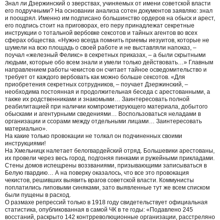
Знал ли Дзержинский о зверствах, учиняемых от имени советской власти
его подручными? На основании анализа сотен документов заявляю: знал
и поощрял. Именно им подписано большинство ордеров на обыск и арест,
его подпись стоит на приговорах, его перу принадлежат секретные
инструкции о тотальной вербовке сексотов и тайных агентов во всех
сферах общества. «Нужно всегда помнить приемы иезуитов, которые не
шумели на всю площадь о своей работе и не выставляли напоказ, –
поучал «железный Феликс» в секретных приказах, – а были скрытными
людьми, которые обо всем знали и умели только действовать…» Главным
направлением работы чекистов он считает тайное осведомительство и
требует от каждого вербовать как можно больше сексотов. «Для
приобретения секретных сотрудников, – поучает Дзержинский, –
необходима постоянная и продолжительная беседа с арестованными, а
также их родственниками и знакомыми… Заинтересовать полной
реабилитацией при наличии компрометирующего материала, добытого
обысками и агентурными сведениями… Воспользоваться неладами в
организации и ссорами между отдельными лицами… Заинтересовать
материально».
На какие только провокации не толкал он подчиненных своими
инструкциями!
На Хмельницк налетает белогвардейский отряд. Большевики арестованы,
их провели через весь город, подгоняя пинками и ружейными прикладами.
Стены домов испещрены воззваниями, призывающими записываться в
Белую гвардию… А на поверку оказалось, что все это провокация
чекистов, решивших выявить врагов советской власти. Коммунисты
поплатились липовыми синяками, зато выявленные тут же всем списком
были пущены в расход.
О размахе репрессий только в 1918 году свидетельствует официальная
статистика, опубликованная в самой ЧК в те годы: «Подавлено 245
восстаний, раскрыто 142 контрреволюционные организации, расстреляно