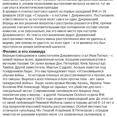
револьвер и, уложив несколькими выстрелами матроса на месте, тут же
сам упал в эпилептическом припадке.
В архивах я откопал протокол одного из первых заседаний ВЧК от 26
февраля 1918 года: «Слушали – о поступке т. Дзержинского. Постановили:
ответственность за поступок несет сам и он один, Дзержинский.
Впредь же все решения вопросов о расстрелах решаются в ВЧК, причем
решения считаются положительными при половинном составе членов
комиссии, а не персонально, как это имело место при поступке
Дзержинского». Из текста постановления видно: Дзержинский
расстреливал лично. Узнать имена расстрелянных мне не удалось и,
видимо, уже никому не удастся, но ясно одно – в те времена это был
проступок на уровне ребяческой шалости.
Феликс и его команда
Верным помощником и заместителем Дзержинского стал Яков Петерс – с
гривой черных волос, вдавленным носом, большим узкогубым ртом и
мутными глазами. Он залил кровью Дон, Петербург, Киев, Кронштадт,
Тамбов. Другой заместитель, Мартын Судрабс, больше известен под
псевдонимом Лацис. Это ему принадлежит перл: «Установившиеся
обычаи войны… по которым пленные не расстреливаются и прочее, все
это смешно. Вырезать всех пленных в боях против тебя – вот закон
гражданской войны». Лацис залил кровью Москву, Казань, Украину. Член
Коллегии ВЧК Александр Эйдук не скрывал, что убийство для него –
сексуальный экстаз. Современники запомнили его бледное лицо,
перебитую руку и маузер – в другой. Начальник Особого отдела ВЧК
Михаил Кедров уже в 1920-е годы угодил в сумасшедший дом. До этого он
со своей любовницей Ревеккой Мейзель сажал в тюрьмы детей 8–14 лет и
под предлогом классовой борьбы расстреливал. Особой жестокостью
отличался «уполпред ЧК» Георгий Атарбеков. В Пятигорске с отрядом
чекистов он шашками изрубил около ста захваченных заложников, а