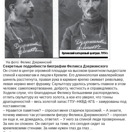
На фото: Феликс Дзержинский
Секретные подробности биографии Феликса Дзержинского
Oн стоял в центре огромной площади на высоком гранитном пьедестале
спиной к казематам и лицом к Кремлю. Его длиннополая кавалерийская
шинель расстегнута, правая рука в кармане крепко сжимает револьвер,
левая нервно мнет фуражку. Скульптору удалось уловить главное в этом
человек: самопожертвование, доброту, честность и справедливость.
Ходили слухи, что благодарные Феликсу большевики распорядились
отлить скульптуру из чистого золота, а кое-кто уверял, что тонны
драгоценностей – весь золотой запас ГПУ–НКВД–КГБ – замурованы под
постаментом.
– Нравится памятник? – спросил меня старичок прохожий. – А знаете,
почему именно так установили фигуру Феликса Дзержинского? – спросил
он еще и, не дожидаясь, ответил: – У него за спиной люди проверенные.
За них он спокоен. Он смотрит за теми, кто сегодня сидит за
кремлевскими стенами. За ними нужен глаз да глаз…