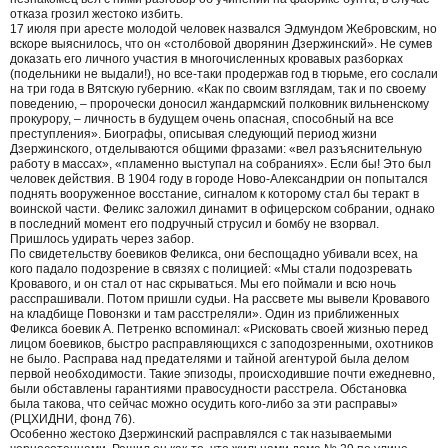
отказа грозил жестоко избить.
17 июля при аресте молодой человек назвался Эдмундом Жебровским, но
вскоре выяснилось, что он «столбовой дворянин Дзержинский». Не сумев
доказать его личного участия в многочисленных кровавых разборках
(подельники не выдали!), но все-таки продержав год в тюрьме, его сослали
на три года в Вятскую губернию. «Как по своим взглядам, так и по своему
поведению, – пророчески доносил жандармский полковник вильненскому
прокурору, – личность в будущем очень опасная, способный на все
преступления». Биографы, описывая следующий период жизни
Дзержинского, отделываются общими фразами: «вел разъяснительную
работу в массах», «пламенно выступал на собраниях». Если бы! Это был
человек действия. В 1904 году в городе Ново-Александрии он попытался
поднять вооруженное восстание, сигналом к которому стал бы теракт в
воинской части. Феликс заложил динамит в офицерском собрании, однако
в последний момент его подручный струсил и бомбу не взорвал.
Пришлось удирать через забор.
По свидетельству боевиков Феликса, они беспощадно убивали всех, на
кого падало подозрение в связях с полицией: «Мы стали подозревать
Кровавого, и он стал от нас скрываться. Мы его поймали и всю ночь
расспрашивали. Потом пришли судьи. На рассвете мы вывели Кровавого
на кладбище Повонзки и там расстреляли». Один из приближенных
Феликса боевик А. Петренко вспоминал: «Рисковать своей жизнью перед
лицом боевиков, быстро расправляющихся с заподозренными, охотников
не было. Расправа над предателями и тайной агентурой была делом
первой необходимости. Такие эпизоды, происходившие почти ежедневно,
были обставлены гарантиями правосудности расстрела. Обстановка
была такова, что сейчас можно осудить кого-либо за эти расправы»
(РЦХИДНИ, фонд 76).
Особенно жестоко Дзержинский расправлялся с так называемыми