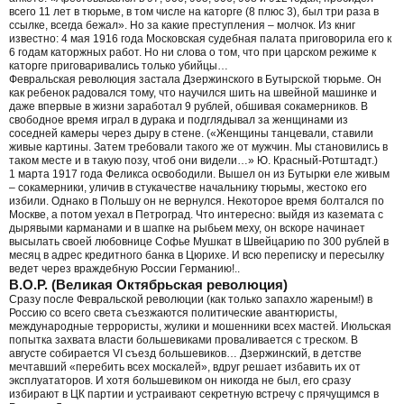
всего 11 лет в тюрьме, в том числе на каторге (8 плюс 3), был три раза в
ссылке, всегда бежал». Но за какие преступления – молчок. Из книг
известно: 4 мая 1916 года Московская судебная палата приговорила его к
6 годам каторжных работ. Но ни слова о том, что при царском режиме к
каторге приговаривались только убийцы…
Февральская революция застала Дзержинского в Бутырской тюрьме. Он
как ребенок радовался тому, что научился шить на швейной машинке и
даже впервые в жизни заработал 9 рублей, обшивая сокамерников. В
свободное время играл в дурака и подглядывал за женщинами из
соседней камеры через дыру в стене. («Женщины танцевали, ставили
живые картины. Затем требовали такого же от мужчин. Мы становились в
таком месте и в такую позу, чтоб они видели…» Ю. Красный-Ротштадт.)
1 марта 1917 года Феликса освободили. Вышел он из Бутырки еле живым
– сокамерники, уличив в стукачестве начальнику тюрьмы, жестоко его
избили. Однако в Польшу он не вернулся. Некоторое время болтался по
Москве, а потом уехал в Петроград. Что интересно: выйдя из каземата с
дырявыми карманами и в шапке на рыбьем меху, он вскоре начинает
высылать своей любовнице Софье Мушкат в Швейцарию по 300 рублей в
месяц в адрес кредитного банка в Цюрихе. И всю переписку и пересылку
ведет через враждебную России Германию!..
В.О.Р. (Великая Октябрьская революция)
Сразу после Февральской революции (как только запахло жареным!) в
Россию со всего света съезжаются политические авантюристы,
международные террористы, жулики и мошенники всех мастей. Июльская
попытка захвата власти большевиками проваливается с треском. В
августе собирается VI съезд большевиков… Дзержинский, в детстве
мечтавший «перебить всех москалей», вдруг решает избавить их от
эксплуататоров. И хотя большевиком он никогда не был, его сразу
избирают в ЦК партии и устраивают секретную встречу с прячущимся в