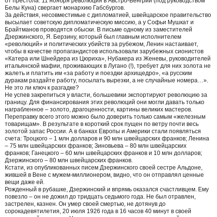
от престола. 11 ноября революция в Австро-Венгрии (под руководством
Белы Куна) свергает монархию Габсбургов.
За действия, несовместимые с дипломатией, швейцарское правительство
высылает советскую дипломатическую миссию, а у Софьи Мушкат и
Брайтманов проводятся обыски. В письме одному из заместителей
Дзержинского, Я. Берзину, который был главным исполнителем
«революций» и политических убийств за рубежом, Ленин настаивает,
чтобы в качестве пропагандистов использовали зарубежных сионистов
«Катера или Шнейдера из Цюриха», Нубакера из Женевы, руководителей
итальянской мафии, проживающих в Лугано (!), требует для них золота не
жалеть и платить им «за работу и поездки архищедро», «а русским
дуракам раздайте работу, посылать вырезки, а не случайные номера…».
Не это ли ключ к разгадке?
Не успев закрепиться у власти, большевики экспортируют революцию за
границу. Для финансирования этих революций они могли давать только
награбленное – золото, драгоценности, картины великих мастеров.
Переправку всего этого можно было доверить только самым «железным
товарищам». В результате в короткий срок пущен по ветру почти весь
золотой запас России. А в банках Европы и Америки стали появляться
счета: Троцкого – 1 млн долларов и 90 млн швейцарских франков; Ленина
– 75 млн швейцарских франков; Зиновьева – 80 млн швейцарских
франков; Ганецкого – 60 млн швейцарских франков и 10 млн долларов;
Дзержинского – 80 млн швейцарских франков.
Кстати, из опубликованных писем Дзержинского своей сестре Альдоне,
жившей в Вене с мужем-миллионером, видно, что он отправлял ценные
вещи даже ей.
Рожденный в рубашке, Дзержинский и впрямь оказался счастливцем. Ему
повезло – он не дожил до тридцать седьмого года. Не был отравлен,
застрелен, казнен. Он умер своей смертью, не дотянув до
сорокадевятилетия, 20 июля 1926 года в 16 часов 40 минут в своей