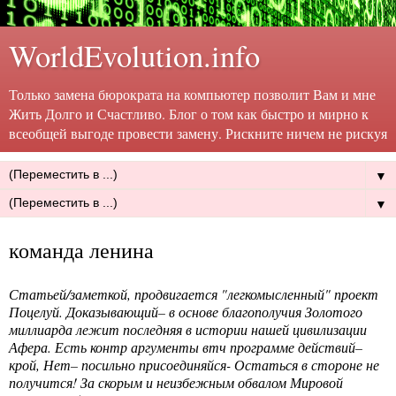
WorldEvolution.info
Только замена бюрократа на компьютер позволит Вам и мне
Жить Долго и Счастливо. Блог о том как быстро и мирно к
всеобщей выгоде провести замену. Рискните ничем не рискуя
▼
▼
команда ленина
Статьей/заметкой, продвигается "легкомысленный" проект
Поцелуй. Доказывающий– в основе благополучия Золотого
миллиарда лежит последняя в истории нашей цивилизации
Афера. Есть контр аргументы втч программе действий–
крой, Нет– посильно присоединяйся- Остаться в стороне не
получится! За скорым и неизбежным обвалом Мировой