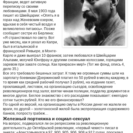
Франции, ведет активную
переписку со своими
любовницами. 8 мая 1903 года
пишет из Швейцарии: «Опять я в
горах над Женевским озером,
вдыхаю в себя чистый воздух и
великолепно питаюсь». Позже
сообщает сестре из Берлина:
«Я странствовал по свету. Вот
уже месяц, как я уехал из Капри,
был в итальянской и
французской Ривьере, в Монте-
Карло и даже выиграл 10 франков; затем любовался в Швейцарии
Альпами, могучей Юнгфрау и другими снежными колоссами, горящими
заревом при закате солнца. Как прекрасен мир!» (Тот же фонд, опись 4,
дело 35.)
Все это требовало бешеных затрат. К тому же огромные суммы шли на
зарплату боевикам (Дзержинский платил по 50 рублей в месяц каждому, в
то время как средний рабочий получал 3 рубля), на издание газет,
прокламаций, листовок, на организацию съездов, освобождение
революционеров под залог, взятки чинам полиции, подделку документов и
многое другое. Беглое знакомство с его расходами показывает: ежегодно
сотни тысяч рублей. Кто же его финансировал?
По одной из версий, на организацию смуты в России денег не жалели ее
враги, по другой – золотоносной жилой была экспроприация содержимого
банков, попросту грабеж…
Железный портняжка и социал-сексуал
На вопрос, подвергался ли он репрессиям за революционную
деятельность до Октябрьской революции, «первый чекист» писал в
анкете: «Арестовывался в 97, 900, 905, 906, 908 и 912 годах, просидел