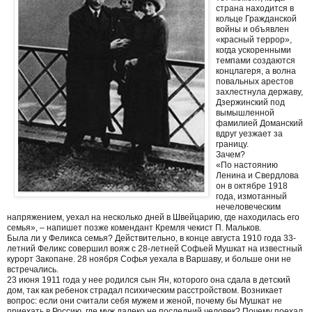
страна находится в
кольце Гражданской
войны и объявлен
«красный террор»,
когда ускоренными
темпами создаются
концлагеря, а волна
повальных арестов
захлестнула державу,
Дзержинский под
вымышленной
фамилией Доманский
вдруг уезжает за
границу.
Зачем?
«По настоянию
Ленина и Свердлова
он в октябре 1918
года, измотанный
нечеловеческим
напряжением, уехал на несколько дней в Швейцарию, где находилась его
семья», – напишет позже комендант Кремля чекист П. Мальков.
Была ли у Феликса семья? Действительно, в конце августа 1910 года 33-
летний Феликс совершил вояж с 28-летней Софьей Мушкат на известный
курорт Закопане. 28 ноября Софья уехала в Варшаву, и больше они не
встречались.
23 июня 1911 года у нее родился сын Ян, которого она сдала в детский
дом, так как ребенок страдал психическим расстройством. Возникает
вопрос: если они считали себя мужем и женой, почему бы Мушкат не
приехать в Россию, где муж далеко не последний человек? Почему поехал