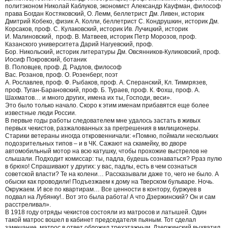
политэконом Николай Каблуков, экономист Александр Кауфман, философ
права Богдан Костяковский, О. Лемм, беллетрист Дм. Ливен, историк
Дмитрий Кобеко, физик А. Колли, беллетрист С. Кондрушкин, историк Дм.
Корсаков, проф. С. Кулаковский, историк Ив. Лучицкий, историк
И. Малиновский, проф. В. Матвеев, историк Петр Морозов, проф.
Казанского университета Дарий Нагуевский, проф.
Бор. Никольский, историк литературы Дм. Овсянников-Куликовский, проф.
Иосиф Покровский, ботаник
В. Половцев, проф. Д. Радлов, философ
Вас. Розанов, проф. О. Розенберг, поэт
А. Рославлев, проф. Ф. Рыбаков, проф. А. Сперанский, Кл. Тимирязев,
проф. Туган-Барановский, проф. Б. Тураев, проф. К. Фохш, проф. А.
Шахматов… и много других, имена их ты, Господи, веси».
Это было только начало. Скоро к этим именам прибавятся еще более
известные люди России.
В первые годы работы следователем мне удалось застать в живых
первых чекистов, разжалованных за прегрешения в милиционеры.
Старики ветераны иногда откровенничали: «Помню, поймали нескольких
подозрительных типов – и в ЧК. Сажают на скамейку, во дворе
автомобильный мотор на всю катушку, чтобы прохожие выстрелов не
слышали. Подходит комиссар: ты, падла, будешь сознаваться? Рраз пулю
в брюхо! Спрашивают у других: у вас, падлы, есть в чем сознаться
советской власти? Те на колени… Рассказывали даже то, чего не было. А
обыски как проводили! Подъезжаем к дому на Тверском бульваре. Ночь.
Окружаем. И все по квартирам… Все ценности в контору, буржуев в
подвал на Лубянку!.. Вот это была работа! А что Дзержинский? Он и сам
расстреливал».
В 1918 году отряды чекистов состояли из матросов и латышей. Один
такой матрос вошел в кабинет председателя пьяным. Тот сделал
замечание, матрос в ответ обложил трехэтажным. Дзержинский выхватил