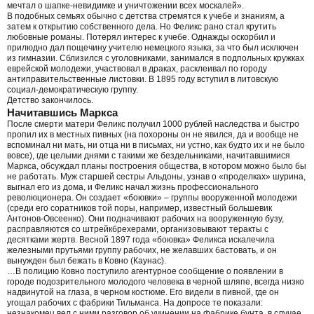
мечтал о шапке-невидимке и уничтожении всех москалей».
В подобных семьях обычно с детства стремятся к учебе и знаниям, а
затем к открытию собственного дела. Но Феликс рано стал крутить
любовные романы. Потерял интерес к учебе. Однажды оскорбил и
прилюдно дал пощечину учителю немецкого языка, за что был исключен
из гимназии. Сблизился с уголовниками, занимался в подпольных кружках
еврейской молодежи, участвовал в драках, расклеивал по городу
антиправительственные листовки. В 1895 году вступил в литовскую
социал-демократическую группу.
Детство закончилось.
Начитавшись Маркса
После смерти матери Феликс получил 1000 рублей наследства и быстро
пропил их в местных пивных (на похороны он не явился, да и вообще не
вспоминал ни мать, ни отца ни в письмах, ни устно, как будто их и не было
вовсе), где целыми днями с такими же бездельниками, начитавшимися
Маркса, обсуждал планы построения общества, в котором можно было бы
не работать. Муж старшей сестры Альдоны, узнав о «проделках» шурина,
выгнал его из дома, и Феликс начал жизнь профессионального
революционера. Он создает «боювки» – группы вооруженной молодежи
(среди его соратников той поры, например, известный большевик
Антонов-Овсеенко). Они подначивают рабочих на вооруженную бузу,
расправляются со штрейкбрехерами, организовывают теракты с
десятками жертв. Весной 1897 года «боювка» Феликса искалечила
железными прутьями группу рабочих, не желавших бастовать, и он
вынужден был бежать в Ковно (Каунас).
…В полицию Ковно поступило агентурное сообщение о появлении в
городе подозрительного молодого человека в черной шляпе, всегда низко
надвинутой на глаза, в черном костюме. Его видели в пивной, где он
угощал рабочих с фабрики Тильманса. На допросе те показали:
незнакомец вел с ними разговор об учинении на фабрике бунта, в случае