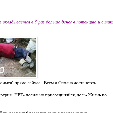
 вкладывается в 5 раз больше денег в потенцию и силик
троимся" прямо сейчас, Всем и Сполна достанется-
отрим, НЕТ- посильно присоединяйся, цель- Жизнь по
ь вариант 6 разделов даже в предложении