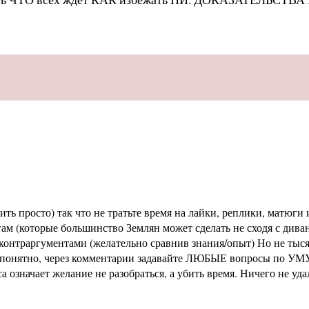
ь просто) так что не тратьте время на лайки, реплики, матюги и
м (которые большинство Землян может сделать не сходя с диван
раргументами (желательно сравнив знания/опыт) Но не тысячи 
не понятно, через комментарии задавайте ЛЮБЫЕ вопросы по УМУ
означает желание не разобраться, а убить время. Ничего не уд