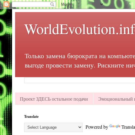
WorldEvolution.in
Только замена бюрократа на компьюте
выгоде провести замену. Рискните ни
Проект ЗДЕСЬ остальное подачи
Эмоциональный в
Translate
Powered by
Transla