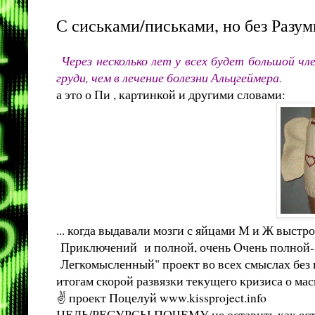
С сиськами/письками, но без Разу
Через несколько лет у всех будет большой член
груди, чем в лечение болезни Альцгеймера.
а это о Пи , картинкой и другими словами:
... когда выдавали мозги с яйцами М и Ж выстр
Приключений и полной, очень Очень полной
Легкомысленный" проект во всех смыслах без 
итогам скорой развязки текущего кризиса о ма
✌ проект Поцелуй
www.kissproject.info
ЦЕЛЬ/РЕСУРСЫ ПОЧЕМУ не оставить как есть