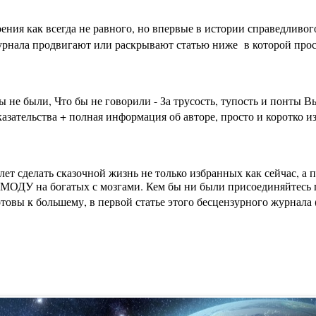
ения как всегда не равного, но впервые в истории справедливо
урнала продвигают или раскрывают статью ниже в которой просто
бы не были, Что бы не говорили - За трусость, тупость и пон
зательства + полная информация об авторе, просто и коротко из
лет сделать сказочной жизнь не только избранных как сейчас, а
МОДУ на богатых с мозгами. Кем бы ни были присоединяйтесь п
вы к большему, в первой статье этого бесцензурного журнала (на