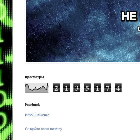
просмотры
2
1
3
5
1
7
4
Facebook
Игорь Лященко
Создайте свою визитку