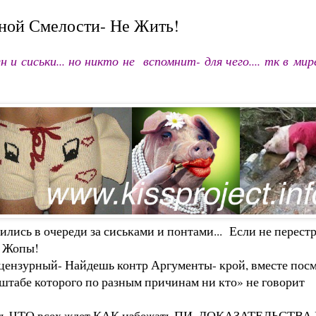
мной Смелости- Не Жить!
 и сиськи... но никто не вспомнит- для чего.... тк в
мире
оились в очереди за сиськами и понтами... Если не перес
- Жопы!
цензурный- Найдешь контр Аргументы- крой, вместе посм
сштабе которого по разным причинам ни кто» не говорит
 ЧТО всех ждет КАК избежать ПИ. ДОКАЗАТЕЛЬСТВА Ест