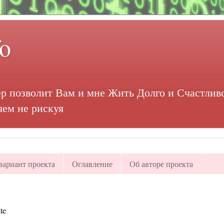
fo
р позволит Вам и мне Жить Долго и Счастливо
чем не рискуя
ариант проекта
Оглавление
Об авторе проекта
te