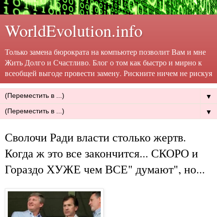
WorldEvolution.info
Только замена бюрократа на компьютер позволит Вам и мне
Жить Долго и Счастливо. Блог о том как быстро и мирно к
всеобщей выгоде провести замену. Рискните ничем не рискуя
▼
▼
Сволочи Ради власти столько жертв.
Когда ж это все закончится... СКОРО и
Гораздо ХУЖЕ чем ВСЕ" думают", но...