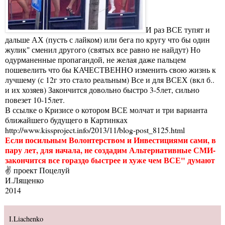
И раз ВСЕ тупят и
дальше АХ (пусть с лайком) или бега по кругу что бы один
жулик" сменил другого (святых все равно не найдут) Но
одурманенные пропагандой, не желая даже пальцем
пошевелить что бы КАЧЕСТВЕННО изменить свою жизнь к
лучшему (с 12г это стало реальным) Все и для ВСЕХ (вкл б..
и их хозяев) Закончится довольно быстро 3-5лет, сильно
повезет 10-15лет.
В ссылке о Кризисе о котором ВСЕ молчат и три варианта
ближайшего будущего в Картинках
http://www.kissproject.info/2013/11/blog-post_8125.html
Если посильным Волонтерством и Инвестициями сами, в
пару лет, для начала, не создадим Альтернативные СМИ-
закончится все гораздо быстрее и хуже чем ВСЕ" думают
✌ проект Поцелуй
И.Лященко
2014
I.Liachenko