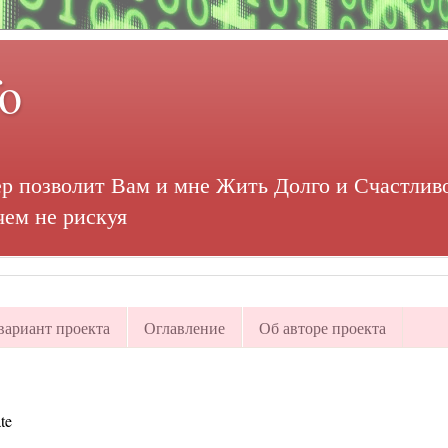
fo
р позволит Вам и мне Жить Долго и Счастливо
чем не рискуя
ариант проекта
Оглавление
Об авторе проекта
te