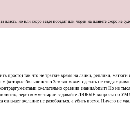
за власть, но или скоро везде победят или людей на планете скоро не буд
ь просто) так что не тратьте время на лайки, реплики, матюги и
м (которые большинство Землян может сделать не сходя с диван
раргументами (желательно сравнив знания/опыт) Но не тысячи 
не понятно, через комментарии задавайте ЛЮБЫЕ вопросы по УМУ
означает желание не разобраться, а убить время. Ничего не уд