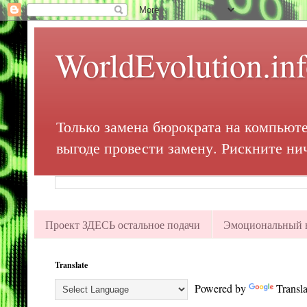
WorldEvolution.in
Только замена бюрократа на компьюте
выгоде провести замену. Рискните ни
Проект ЗДЕСЬ остальное подачи
Эмоциональный в
Translate
Powered by
Transla