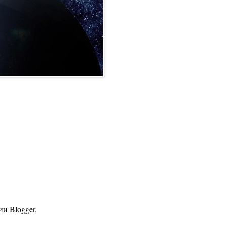
гии
Blogger
.