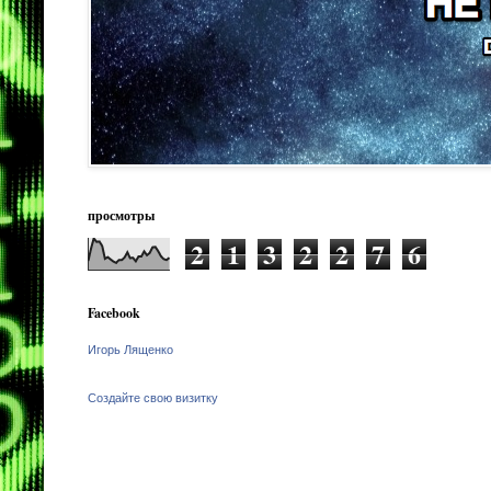
просмотры
2
1
3
2
2
7
6
Facebook
Игорь Лященко
Создайте свою визитку