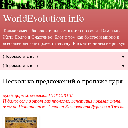
WorldEvolution.info
Только замена бюрократа на компьютер позволит Вам и мне
Жить Долго и Счастливо. Блог о том как быстро и мирно к
всеобщей выгоде провести замену. Рискните ничем не рискуя
▼
▼
Несколько предложений о пропаже царя
вроде царь объявился... НЕТ СЛОВ!
И даже если в этот раз пронесло, репетиция показательна,
всем на Путина нас#- Страна Казнокрадов Дураков и Трусов