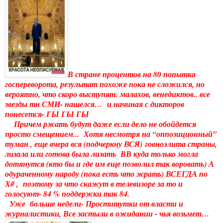
В стране процентов на 80 попытка
госпереворота, результат похоже пока не сложился, но
вероятно, что скоро выступят: малахов, венедиктов.. все
звезды тн СМИ- нашелся… и начиная с дикторов
понесется- ГЫ ГЫ ГЫ
Причем ржать будут даже если дело не обойдется
просто смещением... Хотя несмотря на “оппозиционный”
туман , еще вчера вся (подчеркну ВСЯ)
говноэлита страны,
лизала или готова была лизать ВВ куда только могла
дотянутся (кто бы и где им еще позволил так воровать) А
одураченному народу (пока есть что жрать) ВСЕГДА по
Х# , поэтому за что скажут в телевизоре за то и
голосуют- 84 % поддержки так 84.
Уже больше недели- Проститутки от власти и
журналистики, Все застыли в ожидании - чья возьмет…