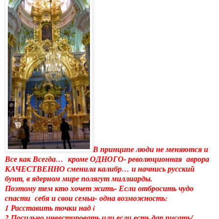
В принципе люди не меняются и
Все как Всегда… кроме ОДНОГО- революционная аврора
КАЧЕСТВЕННО сменила калибр… и начнись русский
бунт, в ядерном мире полягут миллиарды.
Поэтому тем кто хочет жить- Если отбросить чудо
спасти себя и свои семьи- одна возможность:
1 Расставить точки над i
2 Посильно инвестировать или если есть дар писать/