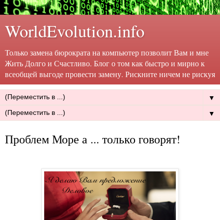
WorldEvolution.info
Только замена бюрократа на компьютер позволит Вам и мне
Жить Долго и Счастливо. Блог о том как быстро и мирно к
всеобщей выгоде провести замену. Рискните ничем не рискуя
▼
▼
Проблем Море а ... только говорят!